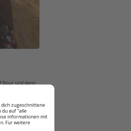
 M'Bour und dann
em 4-tägigen
verbrachten wir im
 dich zugeschnittene
du auf "alle
iese informationen mit
n. Für weitere