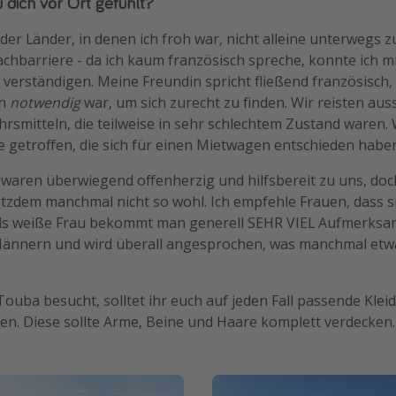
u dich vor Ort gefühlt?
der Länder, in denen ich froh war, nicht alleine unterwegs z
achbarriere - da ich kaum französisch spreche, konnte ich m
verständigen. Meine Freundin spricht fließend französisch, 
en
notwendig
war, um sich zurecht zu finden. Wir reisten auss
hrsmitteln, die teilweise in sehr schlechtem Zustand waren.
e getroffen, die sich für einen Mietwagen entschieden habe
 waren überwiegend offenherzig und hilfsbereit zu uns, doc
rotzdem manchmal nicht so wohl. Ich empfehle Frauen, dass 
Als weiße Frau bekommt man generell SEHR VIEL Aufmerksa
Männern und wird überall angesprochen, was manchmal et
ouba besucht, solltet ihr euch auf jeden Fall passende Klei
n. Diese sollte Arme, Beine und Haare komplett verdecken.