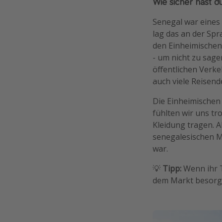
Wie sicher hast d
Senegal war eines 
lag das an der Spr
den Einheimischen 
- um nicht zu sag
öffentlichen Verke
auch viele Reisend
Die Einheimischen
fühlten wir uns t
Kleidung tragen. 
senegalesischen 
war.
💡
Tipp:
Wenn ihr T
dem Markt besorge