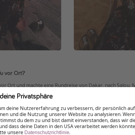
du vor Ort?
vor Ort und machte eine Rundreise von Dakar, nach Salou,
fähre weiter nach Ziguinchor. Von dort reisten wir mit ein
 deine Privatsphäre
Gambia in die Pilgermetropole Touba. Unsere letzten Tage 
ste Lompoul.
um deine Nutzererfahrung zu verbessern, dir persönlich auf
nnen und die Nutzung unserer Website zu analysieren. Wenn 
 stimmst du dem zu und bist damit einverstanden, dass wir d
und dass deine Daten in den USA verarbeitet werden könnte
itte unsere
.
Datenschutzrichtlinie