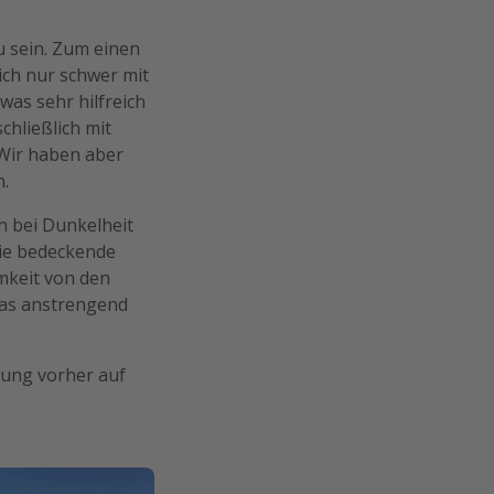
u sein. Zum einen
ich nur schwer mit
was sehr hilfreich
chließlich mit
 Wir haben aber
n.
h bei Dunkelheit
sie bedeckende
mkeit von den
was anstrengend
dung vorher auf