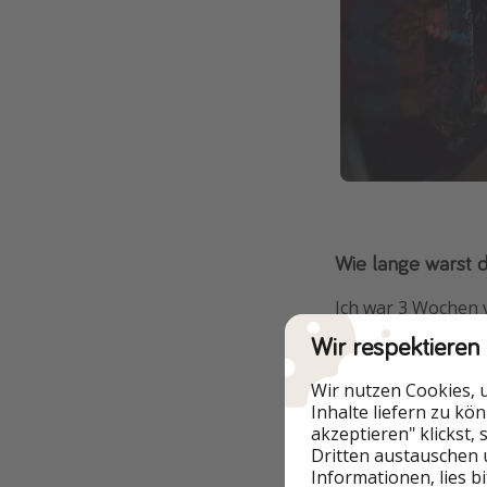
Wie lange warst 
Ich war 3 Wochen 
mit der Übernachts
Wir respektieren
Zwischenstopp in 
Norden, in der Wü
Wir nutzen Cookies, 
Inhalte liefern zu kö
akzeptieren" klickst,
Dritten austauschen 
Informationen, lies b