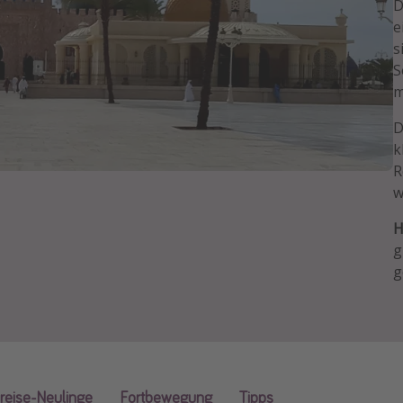
D
e
s
S
m
D
k
R
w
H
g
g
nreise-Neulinge
Fortbewegung
Tipps