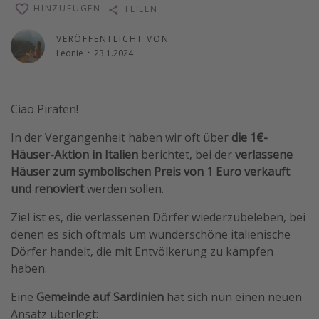
HINZUFÜGEN
TEILEN
Reise Journal
VERÖFFENTLICHT VON
Schönste Naturwunder der Welt
Leonie
·
23.1.2024
Digital Nomad Tipps
Beste Reiseziele 20225
Ciao Piraten!
In der Vergangenheit haben wir oft über
die 1€-
Häuser-Aktion
in Italien
berichtet, bei der
verlassene
Häuser zum symbolischen Preis von 1 Euro verkauft
und renoviert
werden sollen.
Ziel ist es, die verlassenen Dörfer wiederzubeleben, bei
denen es sich oftmals um wunderschöne italienische
Dörfer handelt, die mit Entvölkerung zu kämpfen
haben.
Eine
Gemeinde auf Sardinien
hat sich nun einen neuen
Ansatz überlegt: