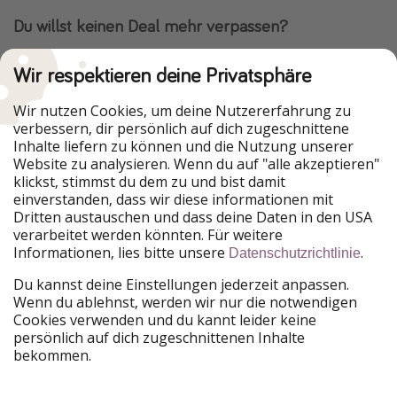
Du willst keinen Deal mehr verpassen?
Dann lade unsere App herunter.
Wir respektieren deine Privatsphäre
Wir nutzen Cookies, um deine Nutzererfahrung zu
verbessern, dir persönlich auf dich zugeschnittene
Urlaubspiraten ist Teil der HolidayPirates Group
Inhalte liefern zu können und die Nutzung unserer
Website zu analysieren. Wenn du auf "alle akzeptieren"
Unsere Märkte
klickst, stimmst du dem zu und bist damit
einverstanden, dass wir diese informationen mit
PiratinViaggio
HolidayPirates
Dritten austauschen und dass deine Daten in den USA
VakantiePiraten
WakacyjniPiraci
verarbeitet werden könnten. Für weitere
VoyagesPirates
Ferienpiraten
Informationen, lies bitte unsere
.
Datenschutzrichtlinie
Urlaubspiraten
ViajerosPiratas
TravelPirates
Du kannst deine Einstellungen jederzeit anpassen.
Wenn du ablehnst, werden wir nur die notwendigen
Unsere Gruppe
Cookies verwenden und du kannt leider keine
HolidayPirates Group
persönlich auf dich zugeschnittenen Inhalte
bekommen.
Lerne uns kennen
Rechtliches