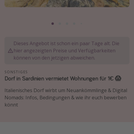
Lombardei
Korsika
Gambia
Dieses Angebot ist schon ein paar Tage alt. Die
Reisethemen
hier angezeigten Preise und Verfügbarkeiten
Alle Reisethemen
können von den jetzigen abweichen.
Städtereisen
SONSTIGES
Strandurlaub
Dorf in Sardinien vermietet Wohnungen für 1€ 😱
Wellnessurlaub
Italienisches Dorf wirbt um Neuankömmlinge & Digital
Abenteuerurlaub
Nomads: Infos, Bedingungen & wie ihr euch bewerben
Kurzurlaub
könnt
Skiurlaub
Weitere Themen