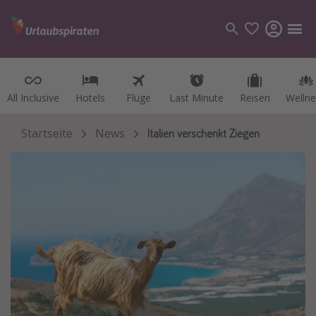
All Inclusive
All Inclusive
Hotels
Hotels
Flüge
Flüge
Last Minute
Last Minute
Reisen
Reisen
Wellne
Wellne
Kategorien
Flüge
Startseite
News
Italien verschenkt Ziegen
Hotel
Reisen
Kreuzfahrten
Reiseziele
Alle Reiseziele
Österreich
Italien