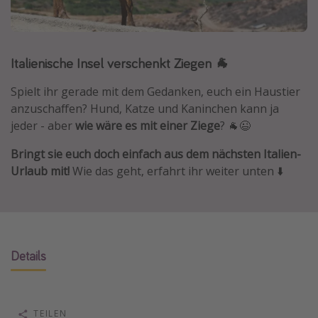
Lombardei
Korsika
Italienische Insel verschenkt Ziegen 🐐
Gambia
Spielt ihr gerade mit dem Gedanken, euch ein Haustier
Reisethemen
anzuschaffen? Hund, Katze und Kaninchen kann ja
jeder - aber
wie wäre es mit einer Ziege
? 🐐😉
Alle Reisethemen
Bringt sie euch doch einfach aus dem nächsten Italien-
Städtereisen
Urlaub mit!
Wie das geht, erfahrt ihr weiter unten ⬇️
Strandurlaub
Wellnessurlaub
Abenteuerurlaub
Kurzurlaub
Details
Skiurlaub
Weitere Themen
TEILEN