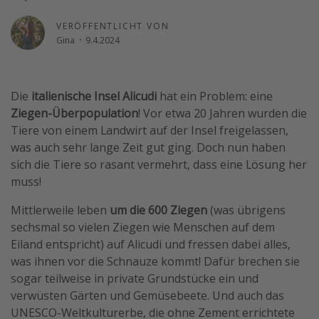
Reise Journal
VERÖFFENTLICHT VON
Schönste Naturwunder der Welt
Gina
·
9.4.2024
Digital Nomad Tipps
Beste Reiseziele 20225
Die
italienische Insel Alicudi
hat ein Problem: eine
Ziegen-Überpopulation
! Vor etwa 20 Jahren wurden die
Tiere von einem Landwirt auf der Insel freigelassen,
was auch sehr lange Zeit gut ging. Doch nun haben
sich die Tiere so rasant vermehrt, dass eine Lösung her
muss!
Mittlerweile leben
um die 600 Ziegen
(was übrigens
sechsmal so vielen Ziegen wie Menschen auf dem
Eiland entspricht) auf Alicudi und fressen dabei alles,
was ihnen vor die Schnauze kommt! Dafür brechen sie
sogar teilweise in private Grundstücke ein und
verwüsten Gärten und Gemüsebeete. Und auch das
UNESCO-Weltkulturerbe, die ohne Zement errichtete