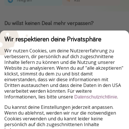
Telegram
Rss
Du willst keinen Deal mehr verpassen?
Dann lade unsere App herunter.
Wir respektieren deine Privatsphäre
Wir nutzen Cookies, um deine Nutzererfahrung zu
verbessern, dir persönlich auf dich zugeschnittene
Urlaubspiraten ist Teil der HolidayPirates Group
Inhalte liefern zu können und die Nutzung unserer
Website zu analysieren. Wenn du auf "alle akzeptieren"
Unsere Märkte
klickst, stimmst du dem zu und bist damit
einverstanden, dass wir diese informationen mit
PiratinViaggio
HolidayPirates
Dritten austauschen und dass deine Daten in den USA
VakantiePiraten
WakacyjniPiraci
verarbeitet werden könnten. Für weitere
VoyagesPirates
Ferienpiraten
Informationen, lies bitte unsere
.
Datenschutzrichtlinie
Urlaubspiraten
ViajerosPiratas
TravelPirates
Du kannst deine Einstellungen jederzeit anpassen.
Wenn du ablehnst, werden wir nur die notwendigen
Unsere Gruppe
Cookies verwenden und du kannt leider keine
HolidayPirates Group
persönlich auf dich zugeschnittenen Inhalte