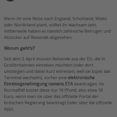
Reise Journal
Schönste Naturwunder der Welt
Wenn ihr eine Reise nach England, Schottland, Wales
Digital Nomad Tipps
oder Nordirland plant, solltet ihr wachsam sein,
mittlerweile haben es nämlich zahlreiche Betrüger und
Beste Reiseziele 20225
Abzocker auf Reisende abgesehen.
Worum geht's?
Seit dem 2. April müssen Reisende aus der EU, die in
Großbritannien einreisen möchten (oder dort
umsteigen und dabei kurz einreisen, weil sie bspw. das
Terminal wechseln), vorher eine
elektronische
Einreisegenehmigung namens ETA
beantragen. Im
Normalfall kostet diese nur 16 Pfund, also etwa 18
Euro, wenn man sie über das offizielle Portal der
britischen Regierung beantragt (oder über die offizielle
App).