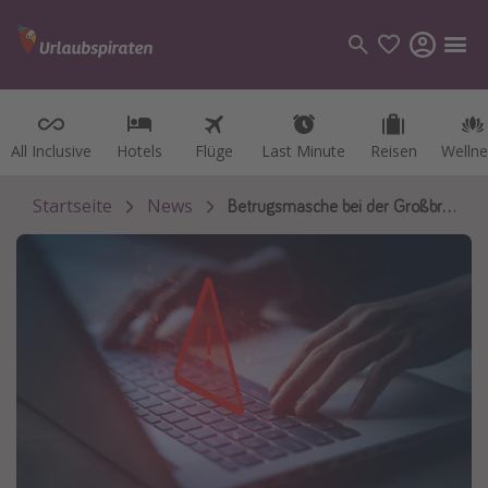
All Inclusive
All Inclusive
Hotels
Hotels
Flüge
Flüge
Last Minute
Last Minute
Reisen
Reisen
Wellne
Wellne
Kategorien
Flüge
Startseite
News
Betrugsmasche bei der Großbritannien-Einreise
Hotel
Reisen
Kreuzfahrten
Reiseziele
Alle Reiseziele
Österreich
Italien