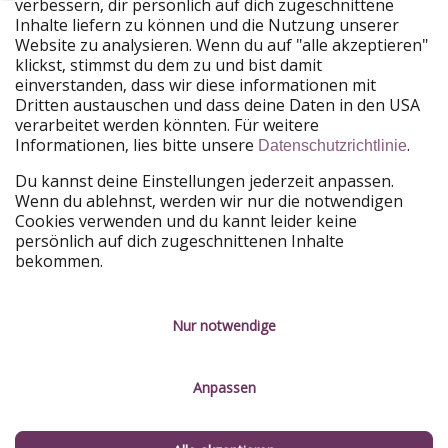
verbessern, dir persönlich auf dich zugeschnittene
Urlaubspiraten ist Teil der HolidayPirates Group
Inhalte liefern zu können und die Nutzung unserer
Website zu analysieren. Wenn du auf "alle akzeptieren"
Unsere Märkte
klickst, stimmst du dem zu und bist damit
einverstanden, dass wir diese informationen mit
PiratinViaggio
HolidayPirates
Dritten austauschen und dass deine Daten in den USA
VakantiePiraten
WakacyjniPiraci
verarbeitet werden könnten. Für weitere
VoyagesPirates
Ferienpiraten
Informationen, lies bitte unsere
.
Datenschutzrichtlinie
Urlaubspiraten
ViajerosPiratas
TravelPirates
Du kannst deine Einstellungen jederzeit anpassen.
Wenn du ablehnst, werden wir nur die notwendigen
Unsere Gruppe
Cookies verwenden und du kannt leider keine
HolidayPirates Group
persönlich auf dich zugeschnittenen Inhalte
bekommen.
Lerne uns kennen
Rechtliches
Karriere
Datenschutz
Nur notwendige
Presse
Impressum
Anpassen
Partner
Service-Kontrolle
Nachhaltigkeit