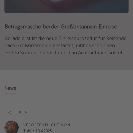
Lombardei
Korsika
Betrugsmasche bei der Großbritannien-Einreise
Gambia
Gerade erst ist die neue Einreiseprozedur für Reisende
Reisethemen
nach Großbritannien gestartet, gibt es schon den
ersten Scam, vor dem ihr euch in Acht nehmen solltet.
Alle Reisethemen
Städtereisen
Strandurlaub
Wellnessurlaub
News
Abenteuerurlaub
Kurzurlaub
Skiurlaub
TEILEN
VERÖFFENTLICHT VON
Weitere Themen
Tobi
·
19.4.2025