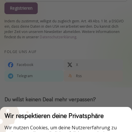
Registrieren
Indem du zustimmst, willigst du zugleich gem. Art. 49 Abs. 1 lit. a DSGVO
ein, dass deine Daten in den USA verarbeitet werden. Du kannst dich
jeder Zeit von unserem Newsletter abmelden. Weitere Informationen
findest du in unserer
Datenschutzerklärung
.
FOLGE UNS AUF
Facebook
X
Telegram
Rss
Du willst keinen Deal mehr verpassen?
Dann lade unsere App herunter.
Wir respektieren deine Privatsphäre
Wir nutzen Cookies, um deine Nutzererfahrung zu