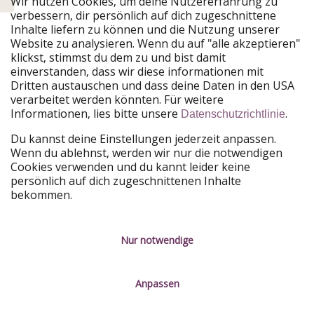
Wir nutzen Cookies, um deine Nutzererfahrung zu
verbessern, dir persönlich auf dich zugeschnittene
Urlaubspiraten ist Teil der HolidayPirates Group
Inhalte liefern zu können und die Nutzung unserer
Website zu analysieren. Wenn du auf "alle akzeptieren"
Unsere Märkte
klickst, stimmst du dem zu und bist damit
einverstanden, dass wir diese informationen mit
PiratinViaggio
HolidayPirates
Dritten austauschen und dass deine Daten in den USA
VakantiePiraten
WakacyjniPiraci
verarbeitet werden könnten. Für weitere
VoyagesPirates
Ferienpiraten
Informationen, lies bitte unsere
.
Datenschutzrichtlinie
Urlaubspiraten
ViajerosPiratas
TravelPirates
Du kannst deine Einstellungen jederzeit anpassen.
Wenn du ablehnst, werden wir nur die notwendigen
Unsere Gruppe
Cookies verwenden und du kannt leider keine
HolidayPirates Group
persönlich auf dich zugeschnittenen Inhalte
bekommen.
Lerne uns kennen
Rechtliches
Karriere
Datenschutz
Nur notwendige
Presse
Impressum
Anpassen
Partner
Service-Kontrolle