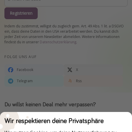
Registrieren
Indem du zustimmst, willigst du zugleich gem. Art. 49 Abs. 1 lit. a DSGVO
ein, dass deine Daten in den USA verarbeitet werden. Du kannst dich
jeder Zeit von unserem Newsletter abmelden. Weitere Informationen
findest du in unserer
Datenschutzerklärung
.
FOLGE UNS AUF
Facebook
X
Telegram
Rss
Du willst keinen Deal mehr verpassen?
Dann lade unsere App herunter.
Wir respektieren deine Privatsphäre