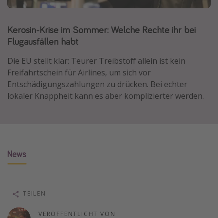
Lombardei
Korsika
Kerosin-Krise im Sommer: Welche Rechte ihr bei
Flugausfällen habt
Gambia
Die EU stellt klar: Teurer Treibstoff allein ist kein
Reisethemen
Freifahrtschein für Airlines, um sich vor
Entschädigungszahlungen zu drücken. Bei echter
Alle Reisethemen
lokaler Knappheit kann es aber komplizierter werden.
Städtereisen
Strandurlaub
Wellnessurlaub
Abenteuerurlaub
News
Kurzurlaub
Skiurlaub
TEILEN
Weitere Themen
VERÖFFENTLICHT VON