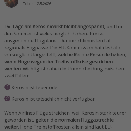
Tobi
·
12.5.2026
Reise Journal
Schönste Naturwunder der Welt
Die
Lage am Kerosinmarkt bleibt angespannt
, und für
Digital Nomad Tipps
den Sommer ist vieles möglich: höhere Preise,
Beste Reiseziele 20225
ausgedünnte Flugpläne oder im schlimmsten Fall
regionale Engpässe. Die EU-Kommission hat deshalb
vorsorglich klargestellt,
welche Rechte Reisende haben,
wenn Flüge wegen der Treibstoffkrise gestrichen
werden
. Wichtig ist dabei die Unterscheidung zwischen
zwei Fällen:
Kerosin ist teuer oder
Kerosin ist tatsächlich nicht verfügbar.
Wenn Airlines Flüge streichen, weil Kerosin stark teurer
geworden ist,
gelten die normalen Fluggastrechte
weiter
. Hohe Treibstoffkosten allein sind laut EU-