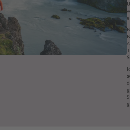
U
v
e
N
B
A
T
S
I
s
d
g
S
g