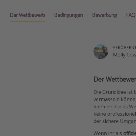
Der Wettbewerb
Bedingungen
Bewerbung
FAQ
VERÖFFEN
Molly Co
Der Wettbewerb
Die Grundidee ist b
vermasseln können
Rahmen dieses Wett
keine professionel
der sichere Umga
Wenn ihr als
offizi