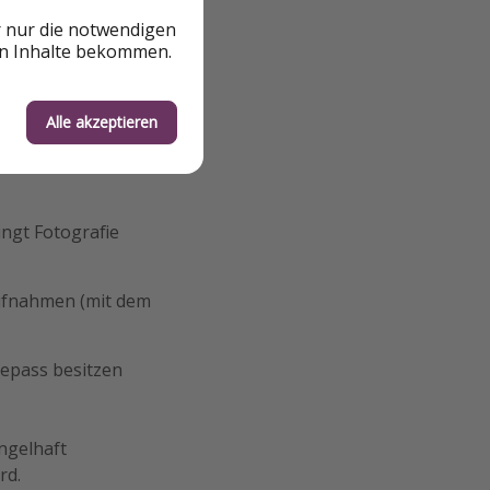
r nur die notwendigen
icht nach Talent
en Inhalte bekommen.
lgsbilanz an Foto-
Alle akzeptieren
ingt Fotografie
ufnahmen (mit dem
sepass besitzen
ngelhaft
rd.