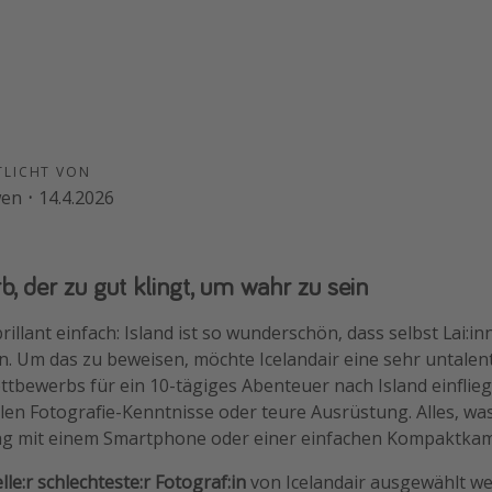
TLICHT VON
wen
·
14.4.2026
, der zu gut klingt, um wahr zu sein
rillant einfach: Island ist so wunderschön, dass selbst Lai:in
. Um das zu beweisen, möchte Icelandair eine sehr untalen
bewerbs für ein 10-tägiges Abenteuer nach Island einflieg
len Fotografie-Kenntnisse oder teure Ausrüstung. Alles, was 
ng mit einem Smartphone oder einer einfachen Kompaktkam
elle:r schlechteste:r Fotograf:in
von Icelandair ausgewählt wer