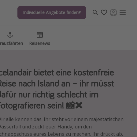
Individuelle Angebote finden
Individuelle Angebote finden
reuzfahrten
reuzfahrten
Reisenews
Reisenews
Icelandair bietet eine kostenfreie
Reise nach Island an – ihr müsst
dafür nur richtig schlecht im
Fotografieren sein! 📸❌
ir alle kennen das. Ihr steht vor einem majestätischen
asserfall und zückt euer Handy, um den
chnappschuss eures Lebens zu machen. Ihr drückt ab.