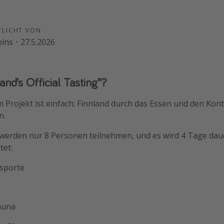
TLICHT VON
bins
·
27.5.2026
and’s Official Tasting”?
m Projekt ist einfach: Finnland durch das Essen und den Kon
n.
 werden nur 8 Personen teilnehmen, und es wird 4 Tage dau
tet:
sporte
Sauna