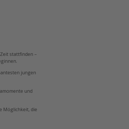
eit stattfinden –
eginnen.
santesten jungen
unamomente und
 Möglichkeit, die