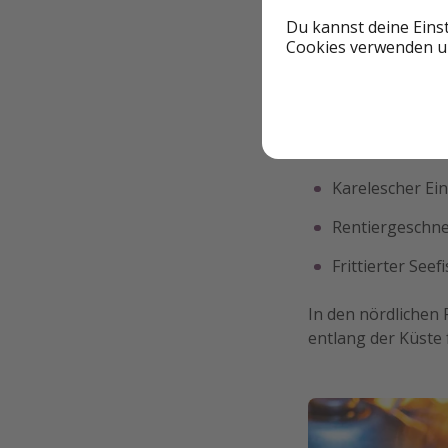
Du kannst deine Eins
Roggenbrot
Cookies verwenden un
Gravlax (gebeiz
Blaubeerkuche
Karelische Piro
Karelescher Ei
Rentiergeschnet
Frittierter Seef
In den nördlichen 
entlang der Küste 