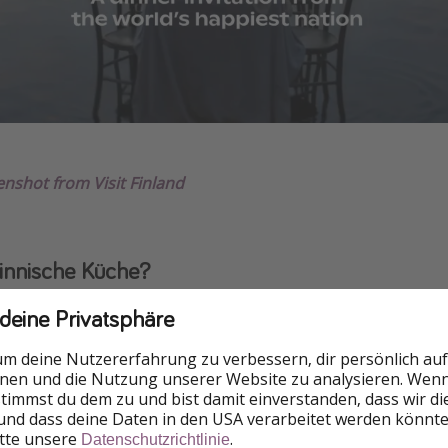
enshot from Visit Finland
 finnische Küche?
e ist stark an die Jahreszeiten und an lokale Zutaten gebund
 deine Privatsphäre
 von Region zu Region stark, aber es gibt einige Gerichte, d
um deine Nutzererfahrung zu verbessern, dir persönlich auf
nnen und die Nutzung unserer Website zu analysieren. Wenn 
 stimmst du dem zu und bist damit einverstanden, dass wir d
lsten gehören:
und dass deine Daten in den USA verarbeitet werden könnte
itte unsere
.
Datenschutzrichtlinie