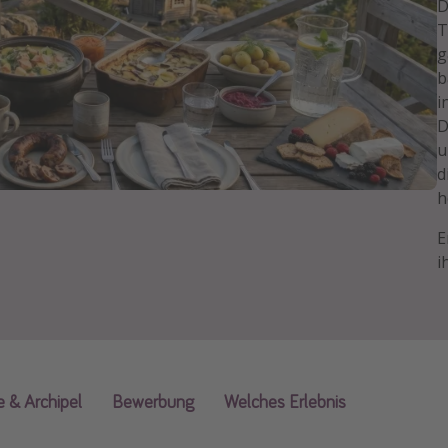
D
T
g
b
i
D
u
d
h
E
i
e & Archipel
Bewerbung
Welches Erlebnis