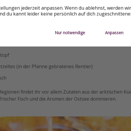
tellungen jederzeit anpassen. Wenn du ablehnst, werden wi
d du kannt leider keine persönlich auf dich zugeschnitten
ter Lachs)
n
Nur notwendige
Anpassen
gge (Karelian pie)
ntopf
zeltes (in der Pfanne gebratenes Rentier)
isch
Regionen findet ihr vor allem Zutaten aus der arktischen K
frischer Fisch und die Aromen der Ostsee dominieren.