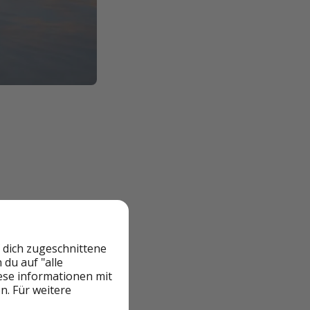
en. Sie
ie immer
 dich zugeschnittene
du auf "alle
iese informationen mit
n. Für weitere