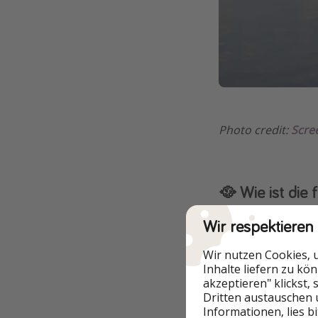
Photo credit:
Scre
🥘 Wie ist die
Die finnische Küch
Wir respektieren
unterscheidet sich
Wir nutzen Cookies, 
wiederkehren.
Inhalte liefern zu kö
akzeptieren" klickst,
Zu den traditionel
Dritten austauschen 
Informationen, lies b
Lachssuppe