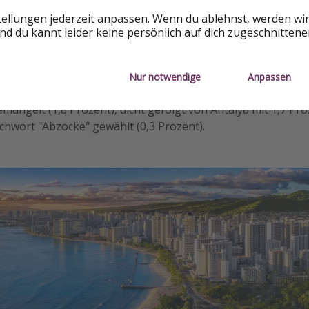
en, Mexiko
tellungen jederzeit anpassen. Wenn du ablehnst, werden wi
d du kannt leider keine persönlich auf dich zugeschnitten
täuschendste Städtereiseziel der Welt! Das Reiseziel wurde s
, doch viele Besuchende sprechen von "Abzocke". Peking in 
 Bewertungen, in denen das Erlebnis als „schlecht“ bezeich
Nur notwendige
Anpassen
nta Cana in der Dominikanischen Republik wurde besonders 
emängelt (1,8 Prozent), dicht gefolgt von Antalya mit 1,7 Pr
ichwort "Abzocke" gewählt (0,3 Prozent).