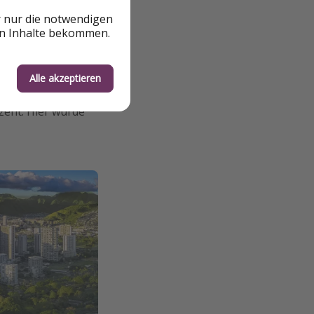
r nur die notwendigen
en Inhalte bekommen.
peziell für den
China erhielt den
net wurde, nämlich
Alle akzeptieren
häufig der Service
ozent. Hier wurde