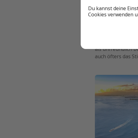
Playa del Carm
Du kannst deine Eins
Cookies verwenden un
Cancún ist das ent
Tourismus geplant
höchsten Anteil an
4,4 Prozent. In Pu
als unfreundlich b
auch öfters das St