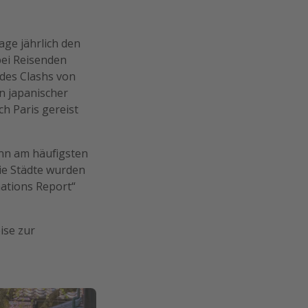
ge jährlich den
bei Reisenden
 des Clashs von
n japanischer
h Paris gereist
ehn am häufigsten
ie Städte wurden
ations Report“
ise zur