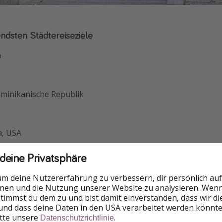
ndsten Städtereiseziele
o
minikanische Republik
a, USA
n
 deine Privatsphäre
ii, USA
um deine Nutzererfahrung zu verbessern, dir persönlich auf
nnen und die Nutzung unserer Website zu analysieren. Wenn 
alaysia
 stimmst du dem zu und bist damit einverstanden, dass wir d
und dass deine Daten in den USA verarbeitet werden könnte
itte unsere
.
Datenschutzrichtlinie