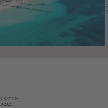
D
R
TLICHT VON
10.2025