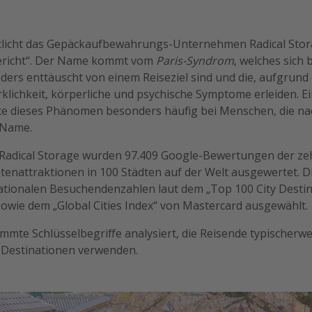
ntlicht das Gepäckaufbewahrungs-Unternehmen Radical Stora
ericht“. Der Name kommt vom
Paris-Syndrom
, welches sich 
onders enttäuscht von einem Reiseziel sind und die, aufgrund
lichkeit, körperliche und psychische Symptome erleiden. Ei
te dieses Phänomen besonders häufig bei Menschen, die nac
 Name.
n Radical Storage wurden 97.409 Google-Bewertungen der z
tenattraktionen in 100 Städten auf der Welt ausgewertet. D
ationalen Besuchendenzahlen laut dem „Top 100 City Destin
owie dem „Global Cities Index“ von Mastercard ausgewählt.
mte Schlüsselbegriffe analysiert, die Reisende typischerwe
 Destinationen verwenden.