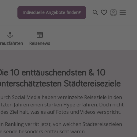
Individuelle Angebote finden
Individuelle Angebote finden
reuzfahrten
reuzfahrten
Reisenews
Reisenews
Die 10 enttäuschendsten & 10
unterschätztesten Städtereiseziele
urch Social Media haben vereinzelte Reiseziele in den
etzten Jahren einen starken Hype erfahren. Doch nicht
edes Ziel hält, was es auf Fotos und Videos verspricht.
in Ranking verrät jetzt, von welchen Städtereisezielen
eisende besonders enttäuscht waren.