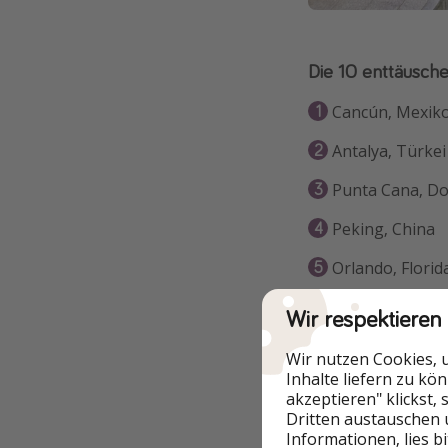
Die 10 enttäusche
Cancún, Mexik
Antalya, Türkei
Punta Cana, Do
Peking, China
Orlando, Florid
Mumbai, Indie
Wir respektieren
Honolulu, Hawa
Wir nutzen Cookies, 
Inhalte liefern zu kö
Johor Bahru, M
akzeptieren" klickst,
Dritten austauschen 
Kyoto, Japan
Informationen, lies b