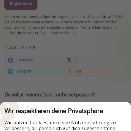
Registrieren
Indem du zustimmst, willigst du zugleich gem. Art. 49 Abs. 1 lit. a DSGVO
ein, dass deine Daten in den USA verarbeitet werden. Du kannst dich
jeder Zeit von unserem Newsletter abmelden. Weitere Informationen
findest du in unserer
Datenschutzerklärung
.
FOLGE UNS AUF
Facebook
X
Telegram
Rss
Du willst keinen Deal mehr verpassen?
Dann lade unsere App herunter.
Wir respektieren deine Privatsphäre
Wir nutzen Cookies, um deine Nutzererfahrung zu
verbessern, dir persönlich auf dich zugeschnittene