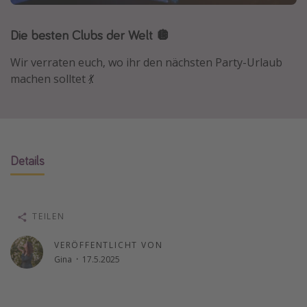
Lombardei
Die besten Clubs der Welt 🪩
Korsika
Gambia
Wir verraten euch, wo ihr den nächsten Party-Urlaub
machen solltet 💃
Reisethemen
Alle Reisethemen
Städtereisen
Details
Strandurlaub
Wellnessurlaub
Abenteuerurlaub
TEILEN
Kurzurlaub
VERÖFFENTLICHT VON
Skiurlaub
Gina
·
17.5.2025
Weitere Themen