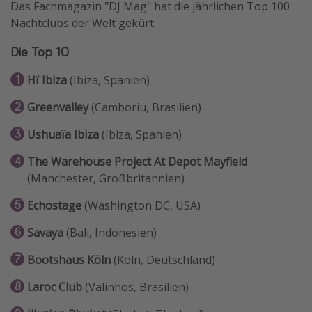
Das Fachmagazin "DJ Mag" hat die jährlichen Top 100
Reise Journal
Nachtclubs der Welt gekürt.
Schönste Naturwunder der Welt
Die Top 10
Digital Nomad Tipps
Hï Ibiza
(Ibiza, Spanien)
Beste Reiseziele 20225
Greenvalley
(Camboriu, Brasilien)
Ushuaïa Ibiza
(Ibiza, Spanien)
The Warehouse Project At Depot Mayfield
(Manchester, Großbritannien)
Echostage
(Washington DC, USA)
Savaya
(Bali, Indonesien)
Bootshaus Köln
(Köln, Deutschland)
Laroc Club
(Valinhos, Brasilien)