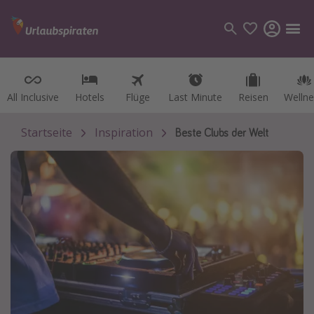
All Inclusive
All Inclusive
Hotels
Hotels
Flüge
Flüge
Last Minute
Last Minute
Reisen
Reisen
Wellne
Wellne
Kategorien
Flüge
Startseite
Inspiration
Beste Clubs der Welt
Hotel
Reisen
Kreuzfahrten
Reiseziele
Alle Reiseziele
Österreich
Italien