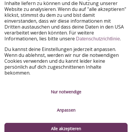
Urlaubspiraten ist Teil der HolidayPirates Group
Inhalte liefern zu können und die Nutzung unserer
Website zu analysieren. Wenn du auf "alle akzeptieren"
Unsere Märkte
klickst, stimmst du dem zu und bist damit
einverstanden, dass wir diese informationen mit
PiratinViaggio
HolidayPirates
Dritten austauschen und dass deine Daten in den USA
VakantiePiraten
WakacyjniPiraci
verarbeitet werden könnten. Für weitere
VoyagesPirates
Ferienpiraten
Informationen, lies bitte unsere
.
Datenschutzrichtlinie
Urlaubspiraten
ViajerosPiratas
TravelPirates
Du kannst deine Einstellungen jederzeit anpassen.
Wenn du ablehnst, werden wir nur die notwendigen
Unsere Gruppe
Cookies verwenden und du kannt leider keine
HolidayPirates Group
persönlich auf dich zugeschnittenen Inhalte
bekommen.
Lerne uns kennen
Rechtliches
Karriere
Datenschutz
Nur notwendige
Presse
Impressum
Anpassen
Partner
Service-Kontrolle
Nachhaltigkeit
Alle akzeptieren