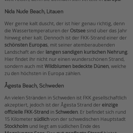
Reise Journal
Nida Nude Beach, Litauen
Schönste Naturwunder der Welt
Wer gerne kalt duscht, der ist hier genau richtig, denn
Digital Nomad Tipps
die Wassertemperaturen der
Ostsee
sind über das Jahr
Beste Reiseziele 20225
hinweg eher kalt. Dennoch ist der FKK-Strand einer der
schönsten Europas
, mit seiner atemberaubenden
Landschaft an der
langen sandigen kurischen Nehrung
.
Hier findet ihr nicht nur einen wunderschönen Strand,
sondern auch mit
Wildblumen bedeckte Dünen
, welche
zu den höchsten in Europa zählen.
Ågesta Beach, Schweden
An vielen Stränden in Schweden ist FKK gesellschaftlich
akzeptiert, jedoch ist der Ågesta Strand der
einzige
offizielle FKK-Strand
in
Schweden
. Er befindet sich rund
15 Kilometer
südlich
von der schwedischen Hauptstadt
Stockholm
und liegt am südlichen Ende des