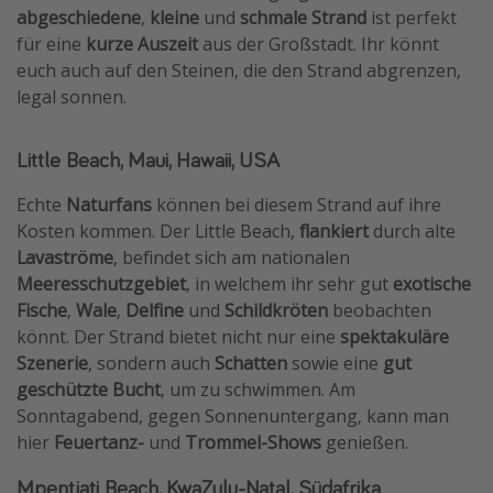
abgeschiedene
,
kleine
und
schmale
Strand
ist perfekt
für eine
kurze Auszeit
aus der Großstadt. Ihr könnt
euch auch auf den Steinen, die den Strand abgrenzen,
legal sonnen.
Little Beach, Maui, Hawaii, USA
Echte
Naturfans
können bei diesem Strand auf ihre
Kosten kommen. Der Little Beach,
flankiert
durch alte
Lavaströme
, befindet sich am nationalen
Meeresschutzgebiet
, in welchem ihr sehr gut
exotische
Fische
,
Wale
,
Delfine
und
Schildkröten
beobachten
könnt. Der Strand bietet nicht nur eine
spektakuläre
Szenerie
, sondern auch
Schatten
sowie eine
gut
geschützte Bucht
, um zu schwimmen. Am
Sonntagabend, gegen Sonnenuntergang, kann man
hier
Feuertanz-
und
Trommel-Shows
genießen.
Mpentjati Beach, KwaZulu-Natal, Südafrika