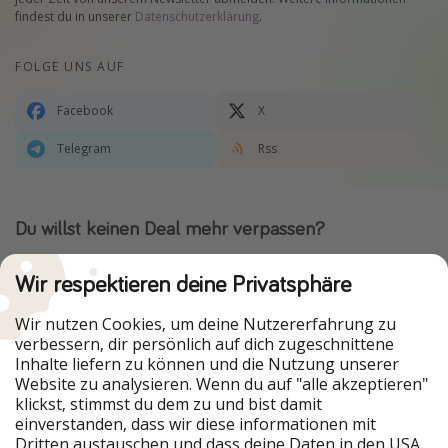
findest du in unserer
Datenschutzerklärung
.
FOLGE UNS AUF
Facebook
X
Telegram
Rss
Du willst keinen Deal mehr verpassen?
Dann lade unsere App herunter.
Wir respektieren deine Privatsphäre
Wir nutzen Cookies, um deine Nutzererfahrung zu
verbessern, dir persönlich auf dich zugeschnittene
Urlaubspiraten ist Teil der HolidayPirates Group
Inhalte liefern zu können und die Nutzung unserer
Website zu analysieren. Wenn du auf "alle akzeptieren"
Unsere Märkte
klickst, stimmst du dem zu und bist damit
einverstanden, dass wir diese informationen mit
PiratinViaggio
HolidayPirates
Dritten austauschen und dass deine Daten in den USA