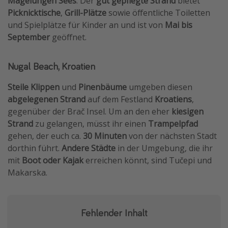
Magelungen Sees
. Der
gut gepflegte Strand
bietet
Picknicktische
,
Grill-Plätze
sowie öffentliche Toiletten
und Spielplätze für Kinder an und ist von
Mai bis
September
geöffnet.
Nugal Beach, Kroatien
Steile Klippen
und
Pinenbäume
umgeben diesen
abgelegenen Strand
auf dem Festland
Kroatiens
,
gegenüber der Brač Insel. Um an den eher
kiesigen
Strand
zu gelangen, müsst ihr einen
Trampelpfad
gehen, der euch ca.
30 Minuten
von der nächsten Stadt
dorthin führt.
Andere Städte
in der Umgebung, die ihr
mit
Boot oder Kajak
erreichen könnt, sind Tučepi und
Makarska.
Fehlender Inhalt