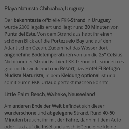
Playa Naturista Chihuahua, Uruguay
Der
bekannteste
offizielle
FKK-Strand
in
Uruguay
wurde 2000 legalisiert und liegt rund
30 Minuten
von
Punta del Este
. Von dem Strand aus habt ihr einen
schönen Blick
auf die
Portezuelo Bay
und auf den
Atlantischen Ozean. Zudem hat das
Wasser
dort
angenehme Badetemperaturen
von um die
25° Celsius
.
Nicht nur der Strand ist hier FKK-freundlich, sondern es
gibt mittlerweile auch ein
Resort
, das
Hotel El Refugio
Nudista Naturista
, in dem
Kleidung optional
ist und
somit euren FKK-Urlaub perfekt machen könnte.
Little Palm Beach, Waiheke, Neuseeland
Am
anderen Ende der Welt
befindet sich dieser
wunderschöne
und
abgelegene
Strand
. Rund
40-60
Minuten
braucht ihr mit der
Fähre
, dann mit dem Auto
oder Taxi auf die
Insel
und anschließend eine kleine