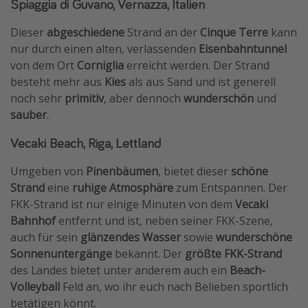
Spiaggia di Guvano, Vernazza, Italien
Dieser
abgeschiedene
Strand an der
Cinque Terre
kann
nur durch einen alten, verlassenden
Eisenbahntunnel
von dem Ort
Corniglia
erreicht werden. Der Strand
besteht mehr aus
Kies
als aus Sand und ist generell
noch sehr
primitiv
, aber dennoch
wunderschön
und
sauber
.
Vecaki Beach, Riga, Lettland
Umgeben von
Pinenbäumen
, bietet dieser
schöne
Strand
eine
ruhige Atmosphäre
zum Entspannen. Der
FKK-Strand ist nur einige Minuten von dem
Vecaki
Bahnhof
entfernt und ist, neben seiner FKK-Szene,
auch für sein
glänzendes
Wasser
sowie
wunderschöne
Sonnenuntergänge
bekannt. Der
größte FKK-Strand
des Landes bietet unter anderem auch ein
Beach-
Volleyball
Feld an, wo ihr euch nach Belieben sportlich
betätigen könnt.