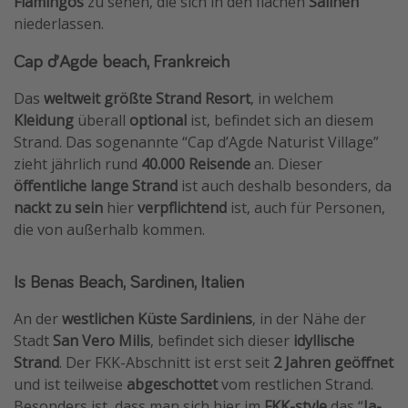
Flamingos
zu sehen, die sich in den flachen
Salinen
niederlassen.
Cap d’Agde beach, Frankreich
Das
weltweit größte Strand Resort
, in welchem
Kleidung
überall
optional
ist, befindet sich an diesem
Strand. Das sogenannte “Cap d’Agde Naturist Village”
zieht jährlich rund
40.000 Reisende
an. Dieser
öffentliche lange Strand
ist auch deshalb besonders, da
nackt zu sein
hier
verpflichtend
ist, auch für Personen,
die von außerhalb kommen.
Is Benas Beach, Sardinen, Italien
An der
westlichen Küste Sardiniens
, in der Nähe der
Stadt
San Vero Milis
, befindet sich dieser
idyllische
Strand
. Der FKK-Abschnitt ist erst seit
2 Jahren geöffnet
und ist teilweise
abgeschottet
vom restlichen Strand.
Besonders ist, dass man sich hier im
FKK-style
das “
Ja-