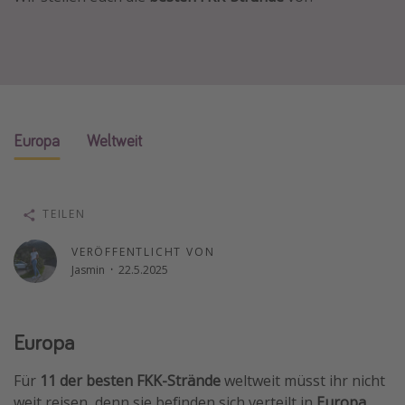
Lombardei
Korsika
Gambia
Reisethemen
Europa
Weltweit
Alle Reisethemen
Städtereisen
TEILEN
Strandurlaub
VERÖFFENTLICHT VON
Wellnessurlaub
Jasmin
·
22.5.2025
Abenteuerurlaub
Kurzurlaub
Europa
Skiurlaub
Für
11 der besten FKK-Strände
weltweit müsst ihr nicht
Weitere Themen
weit reisen, denn sie befinden sich verteilt in
Europa
.