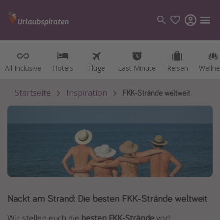
All Inclusive
All Inclusive
Hotels
Hotels
Flüge
Flüge
Last Minute
Last Minute
Reisen
Reisen
Wellne
Wellne
Kategorien
Flüge
Startseite
Inspiration
FKK-Strände weltweit
Hotel
Reisen
Kreuzfahrten
Reiseziele
Alle Reiseziele
Nackt am Strand: Die besten FKK-Strände weltweit
Österreich
Italien
Wir stellen euch die
besten FKK-Strände
vor!