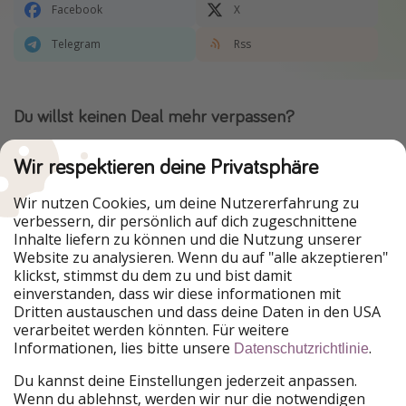
Facebook
X
Telegram
Rss
Du willst keinen Deal mehr verpassen?
Dann lade unsere App herunter.
Wir respektieren deine Privatsphäre
Wir nutzen Cookies, um deine Nutzererfahrung zu
verbessern, dir persönlich auf dich zugeschnittene
Urlaubspiraten ist Teil der HolidayPirates Group
Inhalte liefern zu können und die Nutzung unserer
Website zu analysieren. Wenn du auf "alle akzeptieren"
Unsere Märkte
klickst, stimmst du dem zu und bist damit
einverstanden, dass wir diese informationen mit
PiratinViaggio
HolidayPirates
Dritten austauschen und dass deine Daten in den USA
VakantiePiraten
WakacyjniPiraci
verarbeitet werden könnten. Für weitere
VoyagesPirates
Ferienpiraten
Informationen, lies bitte unsere
.
Datenschutzrichtlinie
Urlaubspiraten
ViajerosPiratas
TravelPirates
Du kannst deine Einstellungen jederzeit anpassen.
Wenn du ablehnst, werden wir nur die notwendigen
Unsere Gruppe