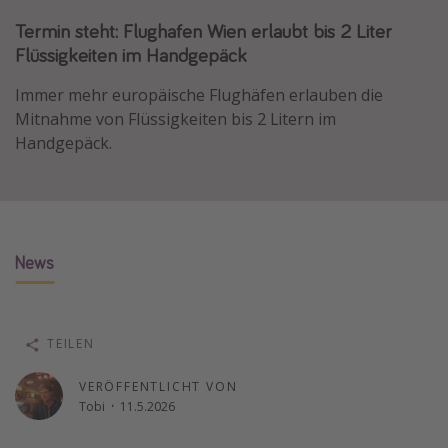
Lombardei
Termin steht: Flughafen Wien erlaubt bis 2 Liter
Flüssigkeiten im Handgepäck
Korsika
Gambia
Immer mehr europäische Flughäfen erlauben die
Mitnahme von Flüssigkeiten bis 2 Litern im
Handgepäck.
Reisethemen
Alle Reisethemen
Städtereisen
Strandurlaub
News
Wellnessurlaub
Abenteuerurlaub
Kurzurlaub
TEILEN
Skiurlaub
VERÖFFENTLICHT VON
Tobi
·
11.5.2026
Weitere Themen