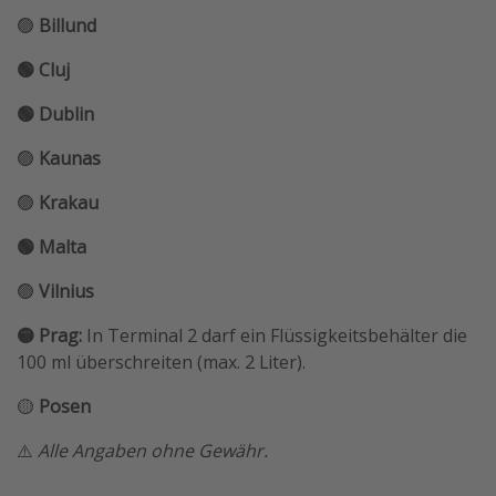
🟢
Billund
🟢 Cluj
🟢 Dublin
🟢
Kaunas
🟢
Krakau
🟢 Malta
🟢
Vilnius
🟡 Prag:
In Terminal 2 darf ein Flüssigkeitsbehälter die
100 ml überschreiten (max. 2 Liter).
🟡
Posen
⚠️
Alle Angaben ohne Gewähr.