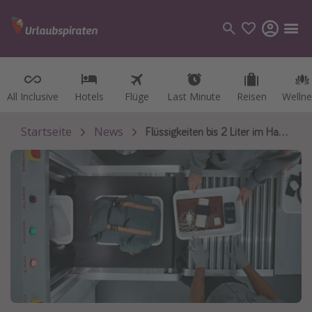
All Inclusive
All Inclusive
Hotels
Hotels
Flüge
Flüge
Last Minute
Last Minute
Reisen
Reisen
Wellne
Wellne
Kategorien
Flüge
Startseite
News
Flüssigkeiten bis 2 Liter im Handgepäck
Hotel
Reisen
Kreuzfahrten
Reiseziele
Alle Reiseziele
Österreich
Italien