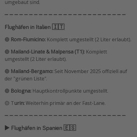
umgebaut sind.
➖ ➖ ➖ ➖ ➖ ➖ ➖ ➖ ➖ ➖ ➖ ➖ ➖ ➖ ➖ ➖ ➖ ➖ ➖ ➖ ➖ ➖ ➖ ➖ ➖
Flughäfen in Italien 🇮🇹
🟢
Rom-Fiumicino:
Komplett umgestellt (2 Liter erlaubt).
🟢
Mailand-Linate & Malpensa (T1):
Komplett
umgestellt (2 Liter erlaubt).
🟢
Mailand-Bergamo:
Seit November 2025 offiziell auf
der "grünen Liste".
🟢
Bologna:
Hauptkontrollpunkte umgestellt.
🟡 T
urin:
Weiterhin primär an der Fast-Lane.
➖ ➖ ➖ ➖ ➖ ➖ ➖ ➖ ➖ ➖ ➖ ➖ ➖ ➖ ➖ ➖ ➖ ➖ ➖ ➖ ➖ ➖ ➖ ➖ ➖
▶️ Flughäfen in Spanien 🇪🇸