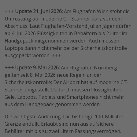
Reise Journal
+++ Update 21. Juni 2026:
Am Flughafen Wien steht die
Schönste Naturwunder der Welt
Umrüstung auf moderne CT-Scanner kurz vor dem
Abschluss. Laut Flughafen-Vorstand Julian Jäger dürfen
Digital Nomad Tipps
ab 4. Juli 2026 Flüssigkeiten in Behältern bis 2 Liter im
Beste Reiseziele 20225
Handgepäck mitgenommen werden. Auch müssen
Laptops dann nicht mehr bei der Sicherheitskontrolle
ausgepackt werden.
+++
+++ Update 9. Mai 2026:
Am Flughafen Nürnberg
gelten seit 8. Mai 2026 neue Regeln an der
Sicherheitskontrolle: Der Airport hat auf moderne CT-
Scanner umgestellt. Dadurch müssen Flüssigkeiten,
Gele, Laptops, Tablets und Smartphones nicht mehr
aus dem Handgepäck genommen werden.
Die wichtigste Änderung: Die bisherige 100-Milliliter-
Grenze entfällt. Erlaubt sind nun auslaufsichere
Behälter mit bis zu zwei Litern Fassungsvermögen.