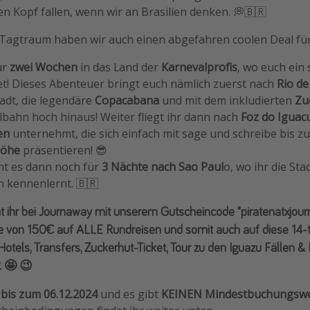
den Kopf fallen, wenn wir an Brasilien denken. 💭🇧🇷
agtraum haben wir auch einen abgefahren coolen Deal für
ür
zwei Wochen
in das Land der
Karnevalprofis
, wo euch ein
! Dieses Abenteuer bringt euch nämlich zuerst nach
Rio de
tadt, die legendäre
Copacabana
und mit dem inkludierten
Zu
ilbahn hoch hinaus! Weiter fliegt ihr dann nach
Foz do Iguac
en
unternehmt, die sich einfach mit sage und schreibe bis z
Höhe
präsentieren! 😎
t es dann noch für
3 Nächte nach Sao Paul
o, wo ihr die St
n kennenlernt. 🇧🇷
 ihr bei Journaway mit unserem
Gutscheincode "piratenatxjou
he von
150€
auf ALLE Rundreisen
und somit auch auf diese
14-
Hotels, Transfers,
Zuckerhut-Ticket, Tour zu den Iguazu Fällen
&
. 🤩 😉
t
bis zum 06.12.2024
und es gibt
KEINEN Mindestbuchungswer