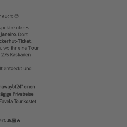
 euch: 😍
 spektakuläres
 Janeiro
. Dort
ckerhut-Ticket
,
u
, wo ihr eine
Tour
u
275 Kaskaden
adt entdeckt und
rnawaybf24"
einen
tägige Privatreise
Favela
Tour
kostet
t. 🙏🏼🔥