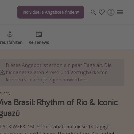
Individuelle Angebote finden
Individuelle Angebote finden
reuzfahrten
reuzfahrten
Reisenews
Reisenews
Dieses Angebot ist schon ein paar Tage alt. Die
hier angezeigten Preise und Verfügbarkeiten
können von den jetzigen abweichen.
EISEN
Viva Brasil: Rhythm of Rio & Iconic
Iguazú
LACK WEEK: 150 Sofortrabatt auf diese 14-tägige
rasilienreise, inkl. Flügen, Unterkünften, Zuckerhut-