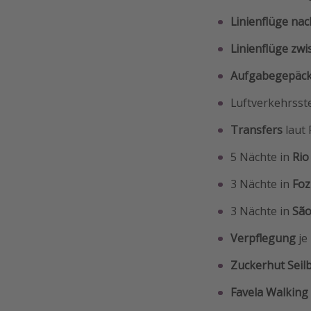
Linienflüge
nac
Linienflüge zwi
Aufgabegepäc
Luftverkehrsst
Transfers
laut 
5 Nächte in
Rio
3 Nächte in
Foz
3 Nächte in
São
Verpflegung
je
Zuckerhut Seil
Favela Walking