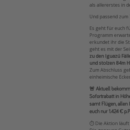
als allererstes in 
Und passend zum T
Es geht für euch f
Programm erwartet
erkundet ihr die S
geht es mit der Se
zu den Iguazú Fäll
und stolzen 84m 
Zum Abschluss geh
einheimische Ecke
🚨 Aktuell bekommt
Sofortrabatt in Hö
samt Flügen, allen 
euch
nur 1.424 € p.P
⏱️ Die Aktion läuf