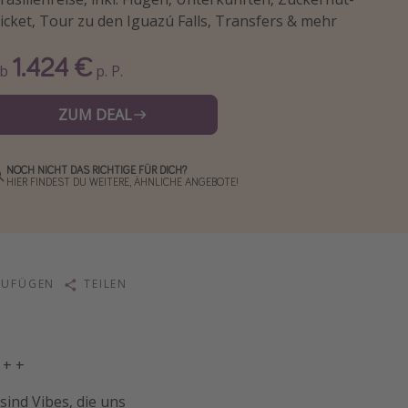
icket, Tour zu den Iguazú Falls, Transfers & mehr
1.424 €
Ab
p. P.
ZUM DEAL
NOCH NICHT DAS RICHTIGE FÜR DICH?
HIER FINDEST DU WEITERE, ÄHNLICHE ANGEBOTE!
ZUFÜGEN
TEILEN
 + +
sind Vibes, die uns