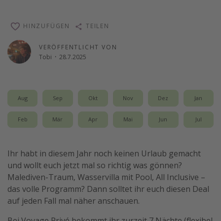
Reise Journal
HINZUFÜGEN
TEILEN
Schönste Naturwunder der Welt
Digital Nomad Tipps
VERÖFFENTLICHT VON
Tobi
·
28.7.2025
Beste Reiseziele 20225
Aug
Sep
Okt
Nov
Dez
Jan
Feb
Mär
Apr
Mai
Jun
Jul
Ihr habt in diesem Jahr noch keinen Urlaub gemacht
und wollt euch jetzt mal so richtig was gönnen?
Malediven-Traum, Wasservilla mit Pool, All Inclusive –
das volle Programm? Dann solltet ihr euch diesen Deal
auf jeden Fall mal näher anschauen.
Bei Voyage Privé bekommt ihr zurzeit 7 Nächte (flexibel