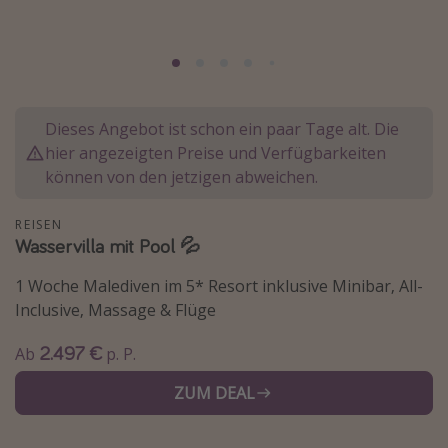
Lombardei
Korsika
Gambia
Dieses Angebot ist schon ein paar Tage alt. Die
Reisethemen
hier angezeigten Preise und Verfügbarkeiten
können von den jetzigen abweichen.
Alle Reisethemen
Städtereisen
REISEN
Wasservilla mit Pool 💦
Strandurlaub
Wellnessurlaub
1 Woche Malediven im 5* Resort inklusive Minibar, All-
Inclusive, Massage & Flüge
Abenteuerurlaub
Kurzurlaub
2.497 €
Ab
p. P.
Skiurlaub
ZUM DEAL
Weitere Themen