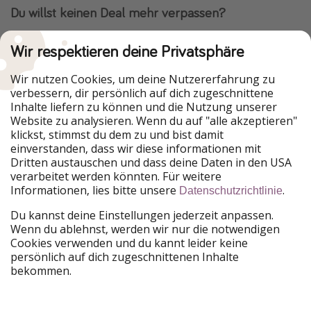
Du willst keinen Deal mehr verpassen?
Dann lade unsere App herunter.
Wir respektieren deine Privatsphäre
Wir nutzen Cookies, um deine Nutzererfahrung zu
verbessern, dir persönlich auf dich zugeschnittene
Urlaubspiraten ist Teil der HolidayPirates Group
Inhalte liefern zu können und die Nutzung unserer
Website zu analysieren. Wenn du auf "alle akzeptieren"
Unsere Märkte
klickst, stimmst du dem zu und bist damit
einverstanden, dass wir diese informationen mit
PiratinViaggio
HolidayPirates
Dritten austauschen und dass deine Daten in den USA
VakantiePiraten
WakacyjniPiraci
verarbeitet werden könnten. Für weitere
VoyagesPirates
Ferienpiraten
Informationen, lies bitte unsere
.
Datenschutzrichtlinie
Urlaubspiraten
ViajerosPiratas
TravelPirates
Du kannst deine Einstellungen jederzeit anpassen.
Wenn du ablehnst, werden wir nur die notwendigen
Unsere Gruppe
Cookies verwenden und du kannt leider keine
HolidayPirates Group
persönlich auf dich zugeschnittenen Inhalte
bekommen.
Lerne uns kennen
Rechtliches
Karriere
Datenschutz