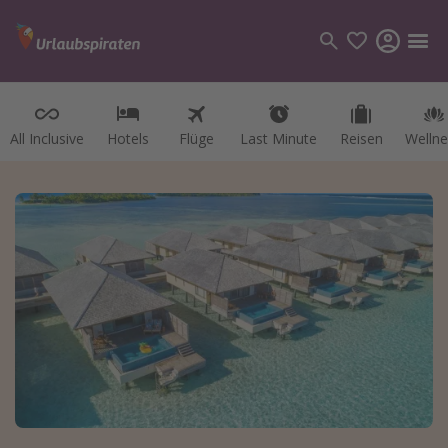
All Inclusive
Hotels
Flüge
Last Minute
Reisen
Wellne
Kategorien
Flüge
Hotel
Reisen
Kreuzfahrten
Reiseziele
Alle Reiseziele
Österreich
Italien