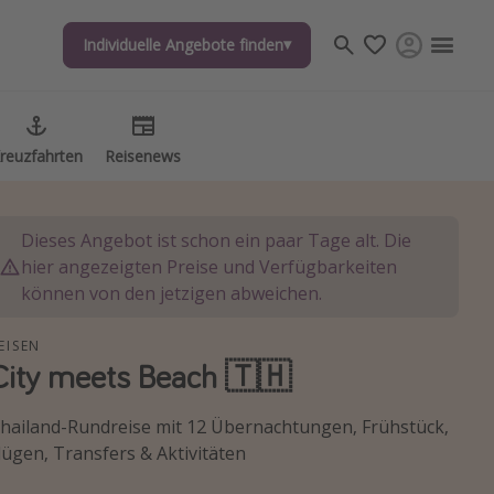
Individuelle Angebote finden
Individuelle Angebote finden
reuzfahrten
reuzfahrten
Reisenews
Reisenews
Dieses Angebot ist schon ein paar Tage alt. Die
hier angezeigten Preise und Verfügbarkeiten
können von den jetzigen abweichen.
EISEN
City meets Beach 🇹🇭
hailand-Rundreise mit 12 Übernachtungen, Frühstück,
lügen, Transfers & Aktivitäten