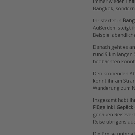
Immer wieder
Thai
Bangkok, sondern 
Ihr startet in
Bang
Außerdem steigt ih
Beispiel abendlich
Danach geht es an 
rund 9 km langen 
beobachten könnt
Den krönenden Absc
könnt ihr am Stra
Wanderung zum Na
Insgesamt habt ih
Flüge inkl. Gepäck
genauen Reiseverla
Reise übrigens au
Die Preise untersc