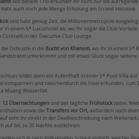
land
! Mit diesem Trio erkundet ihr nicht nur die aufregend
habt auch noch jede Menge Erholung am Strand inklusive.
kok
und habt genug Zeit, die Millionenmetropole ausgiebig
r in einem 5* Luxushotel ab, wo ihr sogar die Club-Vorteile
e Cocktails in der Executive Club Lounge.
die Ostküste in die
Bucht von Khanom
, wo ihr in einem 5* 
Sandstrand unterkommt und mit etwas Glück sogar seltene 
.
hluss bildet dann ein Aufenthalt in einer 5* Pool-Villa auf
nd entspannen und zwischendurch die Insel erkunden, zum Be
 Muang Wasserfall.
r
12 Übernachtungen
und das tägliche
Frühstück
dabei. Weit
enthalten sowie die
Transfers vor Ort,
außerdem noch diver
uf seht ihr direkt in der Dealbeschreibung nach Weiterleitu
ch auf bis zu 20 Nächte ausdehnen.
heiden sich je nach Abflughafen. Schaut einfach, welcher Fl