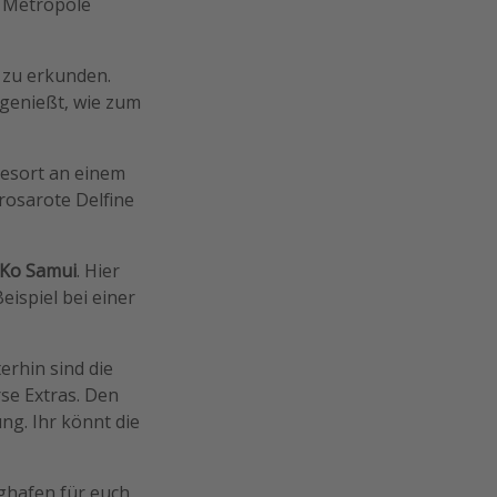
e Metropole
 zu erkunden.
 genießt, wie zum
Resort an einem
rosarote Delfine
Ko Samui
. Hier
ispiel bei einer
erhin sind die
se Extras. Den
ng. Ihr könnt die
ughafen für euch