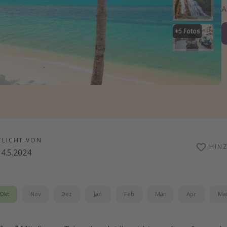
+
5
Fotos
TLICHT VON
HIN
4.5.2024
Okt
Nov
Dez
Jan
Feb
Mär
Apr
Ma