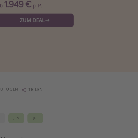
1.949 €
Ab
p. P.
ZUM DEAL
ZUFÜGEN
TEILEN
i
Jun
Jul