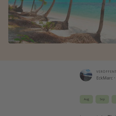
VERÖFFEN
EckMarc
·
Aug
Sep