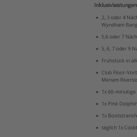
Inklusivleistungen
2, 3 oder 4 Nä
Wyndham Bangk
5,6 oder 7 Näc
5, 6, 7 oder 9 
Frühstück in al
Club Floor-Vor
Menam Riversi
1x 60-minütige
1x Pink Dolphin
1x Bootstransf
täglich 1x Cock