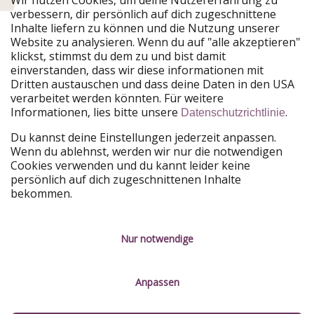
verbessern, dir persönlich auf dich zugeschnittene
Urlaubspiraten ist Teil der HolidayPirates Group
Inhalte liefern zu können und die Nutzung unserer
Website zu analysieren. Wenn du auf "alle akzeptieren"
Unsere Märkte
klickst, stimmst du dem zu und bist damit
einverstanden, dass wir diese informationen mit
PiratinViaggio
HolidayPirates
Dritten austauschen und dass deine Daten in den USA
VakantiePiraten
WakacyjniPiraci
verarbeitet werden könnten. Für weitere
VoyagesPirates
Ferienpiraten
Informationen, lies bitte unsere
.
Datenschutzrichtlinie
Urlaubspiraten
ViajerosPiratas
TravelPirates
Du kannst deine Einstellungen jederzeit anpassen.
Wenn du ablehnst, werden wir nur die notwendigen
Unsere Gruppe
Cookies verwenden und du kannt leider keine
HolidayPirates Group
persönlich auf dich zugeschnittenen Inhalte
bekommen.
Lerne uns kennen
Rechtliches
Karriere
Datenschutz
Nur notwendige
Presse
Impressum
Anpassen
Partner
Service-Kontrolle
Nachhaltigkeit