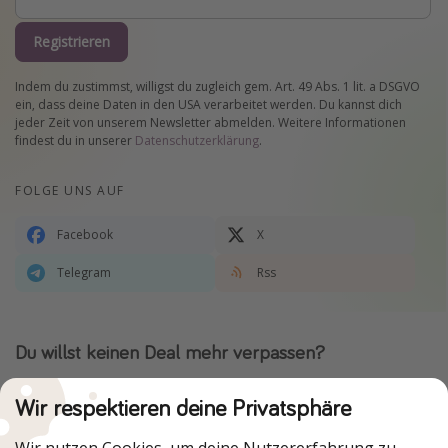
Registrieren
Indem du zustimmst, willigst du zugleich gem. Art. 49 Abs. 1 lit. a DSGVO
ein, dass deine Daten in den USA verarbeitet werden. Du kannst dich
jeder Zeit von unserem Newsletter abmelden. Weitere Informationen
findest du in unserer
Datenschutzerklärung
.
FOLGE UNS AUF
Facebook
X
Telegram
Rss
Du willst keinen Deal mehr verpassen?
Dann lade unsere App herunter.
Wir respektieren deine Privatsphäre
Wir nutzen Cookies, um deine Nutzererfahrung zu