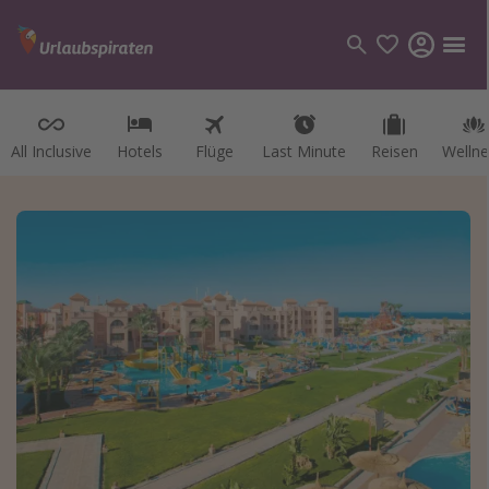
All Inclusive
Hotels
Flüge
Last Minute
Reisen
Wellne
Kategorien
Flüge
Hotel
Reisen
Kreuzfahrten
Reiseziele
Alle Reiseziele
Österreich
Italien