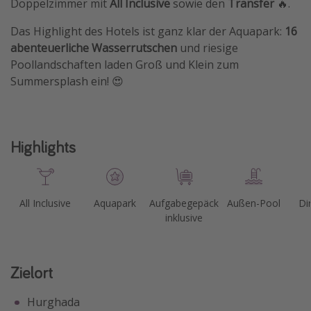
Doppelzimmer mit
All
Inclusive
sowie den
Transfer
🔥.
Das Highlight des Hotels ist ganz klar der Aquapark:
16
abenteuerliche Wasserrutschen
und riesige
Poollandschaften laden Groß und Klein zum
Summersplash ein! 😍
Highlights
All Inclusive
Aquapark
Aufgabegepäck
Außen-Pool
Di
inklusive
Zielort
Hurghada