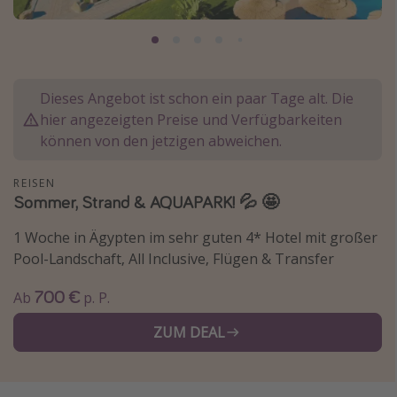
Lombardei
Korsika
Gambia
Dieses Angebot ist schon ein paar Tage alt. Die
hier angezeigten Preise und Verfügbarkeiten
Reisethemen
können von den jetzigen abweichen.
Alle Reisethemen
REISEN
Städtereisen
Sommer, Strand & AQUAPARK! 💦 🤩
Strandurlaub
1 Woche in Ägypten im sehr guten 4* Hotel mit großer
Wellnessurlaub
Pool-Landschaft, All Inclusive, Flügen & Transfer
Abenteuerurlaub
700 €
Ab
p. P.
Kurzurlaub
ZUM DEAL
Skiurlaub
Weitere Themen