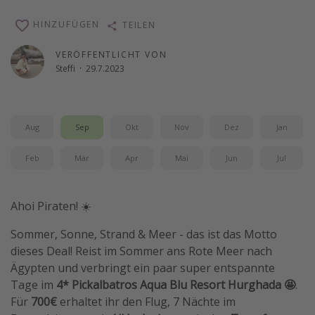
Reise Journal
HINZUFÜGEN
TEILEN
Schönste Naturwunder der Welt
VERÖFFENTLICHT VON
Digital Nomad Tipps
Steffi
·
29.7.2023
Beste Reiseziele 20225
Aug
Sep
Okt
Nov
Dez
Jan
Feb
Mär
Apr
Mai
Jun
Jul
Ahoi Piraten! ☀️
Sommer, Sonne, Strand & Meer - das ist das Motto
dieses Deal! Reist im Sommer ans Rote Meer nach
Ägypten und verbringt ein paar super entspannte
Tage im
4* Pickalbatros Aqua Blu Resort Hurghada 🤩
.
Für
700€
erhaltet ihr den Flug, 7 Nächte im