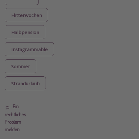
Flitterwochen
Halbpension
Instagrammable
Sommer
Strandurlaub
Ein
rechtliches
Problem
melden