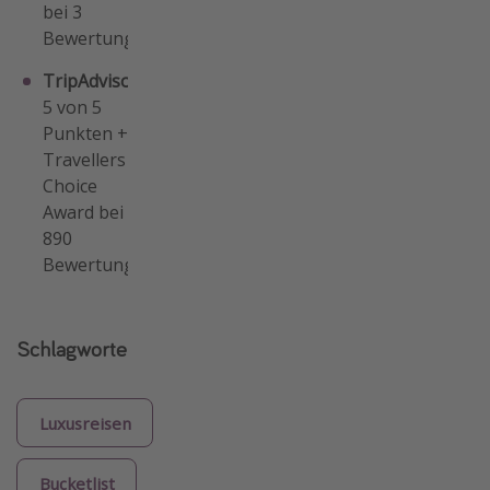
bei 3
Bewertungen
TripAdvisor
:
5 von 5
Punkten +
Travellers
Choice
Award bei
890
Bewertungen
Schlagworte
Luxusreisen
Bucketlist