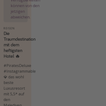
Verfügbarkeiten
können von den
Lombardei
jetzigen
Korsika
abweichen.
Gambia
REISEN
Die
Reisethemen
Traumdestination
Alle Reisethemen
mit dem
heftigsten
Städtereisen
Hotel 🔥
Strandurlaub
#PiratesDeluxe
Wellnessurlaub
#Instagrammable
Abenteuerurlaub
💎 das wohl
Kurzurlaub
beste
Luxusresort
Skiurlaub
mit 5,5* auf
den
Weitere Themen
Malediven