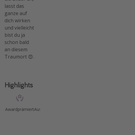
lasst das
ganze auf
dich wirken
und vielleicht
bist du ja
schon bald
an diesem
Traumort 😍.
Highlights
Awardprämiert
Ausgezeichnetes
Luxuriös
Aufgabegepäck
Zimmer
inklusive