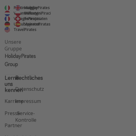
PiratinViaggio
HolidayPirates
VakantiePiraten
WakacyjniPiraci
VoyagesPirates
Ferienpiraten
Urlaubspiraten
ViajerosPiratas
TravelPirates
Unsere
Gruppe
HolidayPirates
Group
Lerne
Rechtliches
uns
Datenschutz
kennen
Karriere
Impressum
Presse
Service-
Kontrolle
Partner