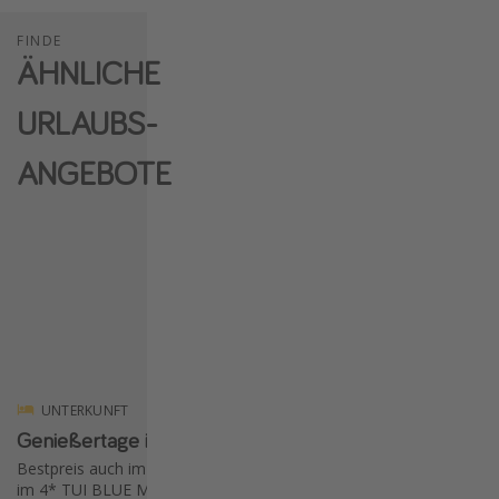
FINDE
ÄHNLICHE
URLAUBS-
ANGEBOTE
79 €
Ab
p. P.
UNTERKUNFT
FLÜGE
Genießertage im Ländle 🏔️
Europaweiter Fl
Bestpreis auch im Sommer! ☀️ Übernachtung
Günstige Flüge bei Ry
im 4* TUI BLUE Montafon mit Halbpension &
Europa