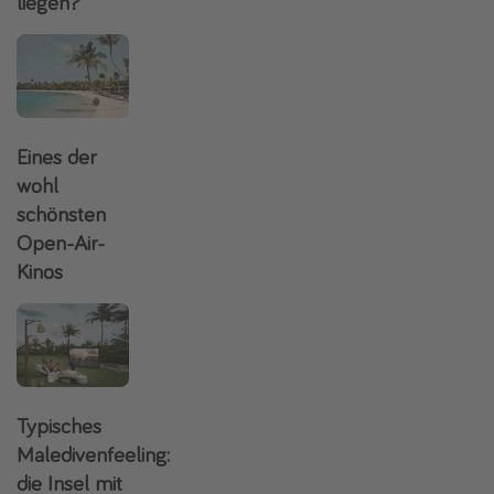
liegen?
Eines der
wohl
schönsten
Open-Air-
Kinos
Typisches
Maledivenfeeling:
die Insel mit