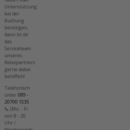
Unterstützung
bei der
Buchung
benötigen,
dann ist dir
das
Serviceteam
unseres
Reisepartners
gerne dabei
behilflich!
Telefonisch
unter
089 -
20700 1535
📞 (Mo. - Fr.
von 8 - 20
Uhr /
Wochenende