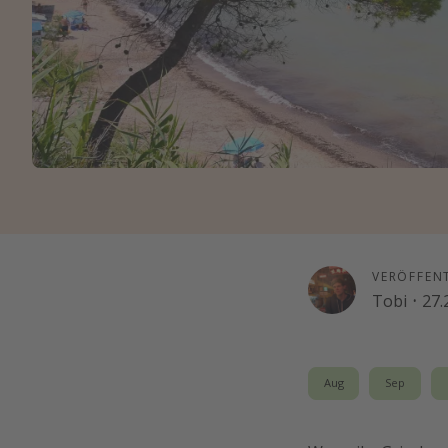
VERÖFFEN
Tobi
·
27.
Aug
Sep