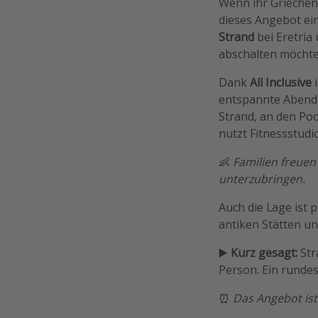
Wenn ihr Griechen
dieses Angebot ein
Strand
bei Eretria 
abschalten möchte
Dank
All Inclusive
entspannte Abende
Strand, an den Poo
nutzt Fitnessstudi
👶
Familien freuen
unterzubringen.
Auch die Lage ist 
antiken Stätten u
▶️
Kurz gesagt:
Str
Person. Ein rundes
⏰
Das Angebot ist