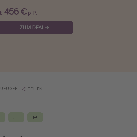
456 €
Ab
p. P.
ZUM DEAL
ZUFÜGEN
TEILEN
i
Jun
Jul