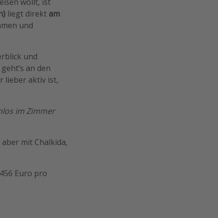
ßen wollt, ist
n)
liegt direkt
am
kommen und
erblick und
geht’s an den
ieber aktiv ist,
enlos im Zimmer
 aber mit Chalkida,
b 456 Euro pro