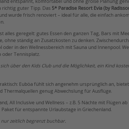
land entspannt, komfortabel und ohne große Planung genie
 richtig guter Tipp. Das
5* Paradise Resort Evia (by Radisso
und wurde frisch renoviert – ideal für alle, die einfach an
n.
ist alles geregelt: gutes Essen den ganzen Tag, Bars mit Me
, ohne ständig an Zusatzkosten zu denken. Zwischendurch 
l oder in den Wellnessbereich mit Sauna und Innenpool. Wer l
o oder Tennisplatz.
 sich über den Kids Club und die Möglichkeit, ein Kind kost
praktisch: Euböa fühlt sich angenehm ursprünglich an, bietet
nd Thermalquellen genug Abwechslung für Ausflüge.
and, All Inclusive und Wellness – z.B. 5 Nächte mit Flügen a
 Paket für entspannte Urlaubstage in Griechenland.
 nur zeitlich begrenzt buchbar.