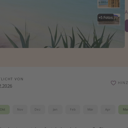
+
5
Fotos
TLICHT VON
HIN
2.2026
Okt
Nov
Dez
Jan
Feb
Mär
Apr
Ma