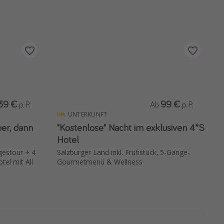
39 €
99 €
p. P.
Ab
p. P.
UNTERKUNFT
er, dann
"Kostenlose" Nacht im exklusiven 4*S
Hotel
gestour + 4
Salzburger Land inkl. Frühstück, 5-Gänge-
tel mit All
Gourmetmenü & Wellness