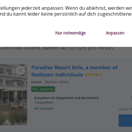
tellungen jederzeit anpassen. Wenn du ablehnst, werden wi
d du kannt leider keine persönlich auf dich zugeschnitten
formationen
Nur notwendige
Anpassen
hlt ihr am selben Termin für das Hotel allein schon mehr, al
und Hotel bezahlt, nämlich 467,50 Euro pro Person.