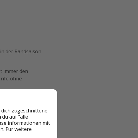
 in der Randsaison
t immer den
arife ohne
h denen sie die
tenlosen und
 dich zugeschnittene
, um auf das
du auf "alle
iese informationen mit
n. Für weitere