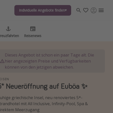
Individuelle Angebote finden
Individuelle Angebote finden
reuzfahrten
reuzfahrten
Reisenews
Reisenews
Dieses Angebot ist schon ein paar Tage alt. Die
hier angezeigten Preise und Verfügbarkeiten
können von den jetzigen abweichen.
EISEN
5* Neueröffnung auf Euböa ✨
uhige griechische Insel, neu renoviertes 5*-
trandhotel mit All Inclusive, Infinity-Pool, Spa &
irektem Meerzugang