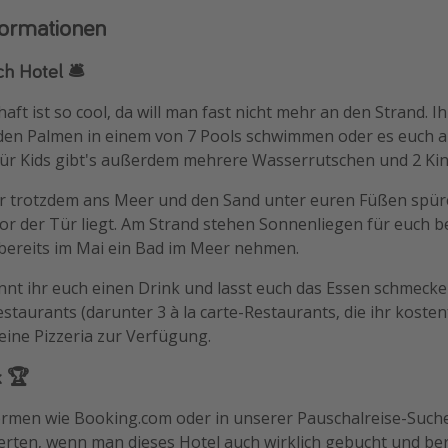
formationen
h Hotel 🛎️
aft ist so cool, da will man fast nicht mehr an den Strand. I
en Palmen in einem von 7 Pools schwimmen oder es euch a
r Kids gibt's außerdem mehrere Wasserrutschen und 2 Kin
ihr trotzdem ans Meer und den Sand unter euren Füßen spür
vor der Tür liegt. Am Strand stehen Sonnenliegen für euch b
bereits im Mai ein Bad im Meer nehmen.
nt ihr euch einen Drink und lasst euch das Essen schmecke
estaurants (darunter 3 à la carte-Restaurants, die ihr kosten
eine Pizzeria zur Verfügung.
k 🏆
formen wie Booking.com oder in unserer Pauschalreise-Suc
rten, wenn man dieses Hotel auch wirklich gebucht und bere