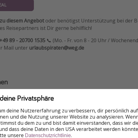
EAL
 zu diesem Angebot
oder benötigst Unterstützung bei der 
s Reisepartners ist Dir gerne behilflich!
+49 89 - 20700 1535
📞 (Mo. - Fr. von 8 - 20 Uhr / Wochenen
er Mail unter
urlaubspiraten@weg.de
nen
ghäfen
 deine Privatsphäre
rtet ihr wie in unserem Reisebeispiel direkt ab Salzburg. (T
um deine Nutzererfahrung zu verbessern, dir persönlich auf
 aber auch an vielen österreichischen Flughäfen starten. Lo
nnen und die Nutzung unserer Website zu analysieren. Wenn 
raz, Linz, Wien, Innsbruck & München!
Ihr könnt den Abflug
 stimmst du dem zu und bist damit einverstanden, dass wir d
und dass deine Daten in den USA verarbeitet werden könnte
n.
itte unsere
.
Datenschutzrichtlinie