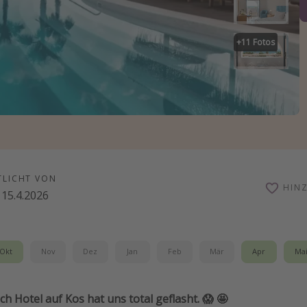
+
11
Fotos
TLICHT VON
HIN
15.4.2026
Okt
Nov
Dez
Jan
Feb
Mär
Apr
Ma
h Hotel auf Kos hat uns total geflasht. 😱 🤩