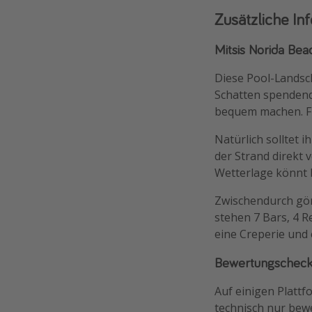
Zusätzliche In
Mitsis Norida Beac
Diese Pool-Landsch
Schatten spendend
bequem machen. Fü
Natürlich solltet 
der Strand direkt 
Wetterlage könnt 
Zwischendurch gön
stehen 7 Bars, 4 R
eine Creperie und 
Bewertungschec
Auf einigen Platt
technisch nur bewe