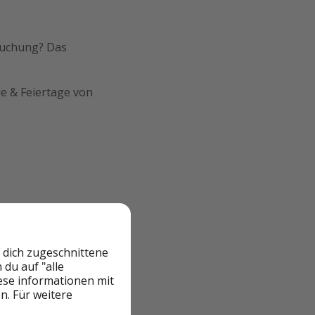
Buchung? Das
de & Feiertage von
eilweise) Gegen
 dich zugeschnittene
s geht es gegen
du auf "alle
hafen direkt beim
iese informationen mit
n. Für weitere