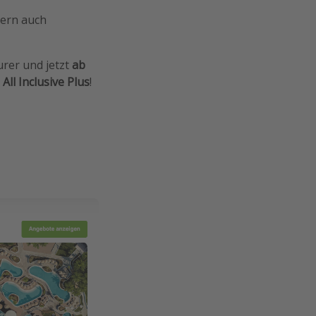
dern auch
urer und jetzt
ab
d
All Inclusive Plus
!