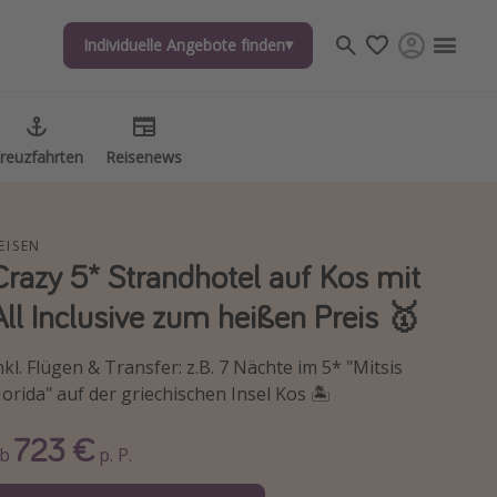
Individuelle Angebote finden
Individuelle Angebote finden
reuzfahrten
reuzfahrten
Reisenews
Reisenews
EISEN
Crazy 5* Strandhotel auf Kos mit
All Inclusive zum heißen Preis 🥇
nkl. Flügen & Transfer: z.B. 7 Nächte im 5* "Mitsis
orida" auf der griechischen Insel Kos 🏝️
723 €
Ab
p. P.