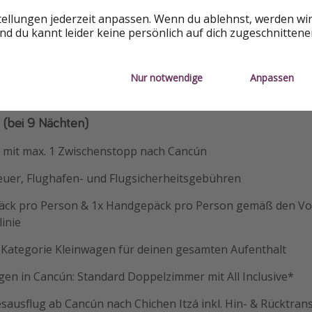
tellungen jederzeit anpassen. Wenn du ablehnst, werden wi
d du kannt leider keine persönlich auf dich zugeschnitten
Nur notwendige
Anpassen
mit 9, 11 und 14 Nächten Aufenthalt buchbar.
n (bei 9 Nächten)
g mit max. 1 Zwischenstopp nach Cancún
euer, Flughafen- und Flugsicherheitsgebühren
äck pro Person & 1x Handgepäck pro Person gemäß den Vo
inie
Kategorie Kleinwagen für deinen gesamten Aufenthalt
en in Cancún: Standard Doppelzimmer mit All Inclusive*
sausflug ab Cancún nach Chichen Itzá inkl. Hin- & Rücktran