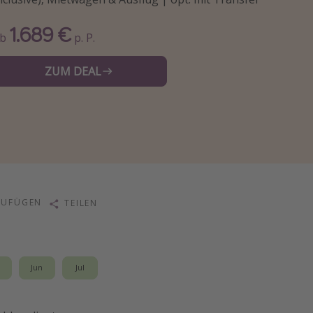
1.689 €
Ab
p. P.
ZUM DEAL
ZUFÜGEN
TEILEN
i
Jun
Jul