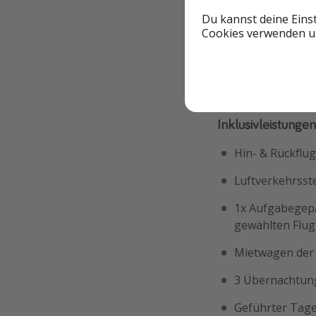
Du kannst deine Eins
Cookies verwenden un
ℹ️ Diese Reise ist 
Inklusivleistunge
Hin- & Rückflu
Luftverkehrsst
1x Aufgabegep
gewählten Flugl
Mietwagen der 
3 Übernachtung
Geführter Tage