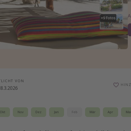
+
9
Fotos
TLICHT VON
HIN
8.3.2026
Okt
Nov
Dez
Jan
Feb
Mär
Apr
Ma