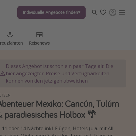
Individuelle Angebote finden
Individuelle Angebote finden
reuzfahrten
reuzfahrten
Reisenews
Reisenews
Dieses Angebot ist schon ein paar Tage alt. Die
hier angezeigten Preise und Verfügbarkeiten
können von den jetzigen abweichen.
EISEN
Abenteuer Mexiko: Cancún, Tulúm
& paradiesisches Holbox 🌴
, 11 oder 14 Nächte inkl. Flügen, Hotels (u.a. mit All
nclusive), Mietwagen & Ausflug | opt. mit Transfer