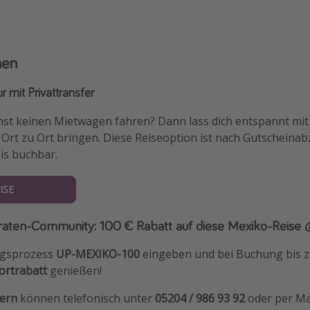
nen
r mit Privattransfer
nnst keinen Mietwagen fahren? Dann lass dich entspannt mi
Ort zu Ort bringen. Diese Reiseoption ist nach Gutscheina
is buchbar.
ISE
Piraten-Community: 100 € Rabatt auf diese Mexiko-Reise 
ngsprozess
UP-MEXIKO-100
eingeben und bei Buchung bis 
ortrabatt
genießen!
dern
können telefonisch unter
05204 / 986 93 92
oder per Ma