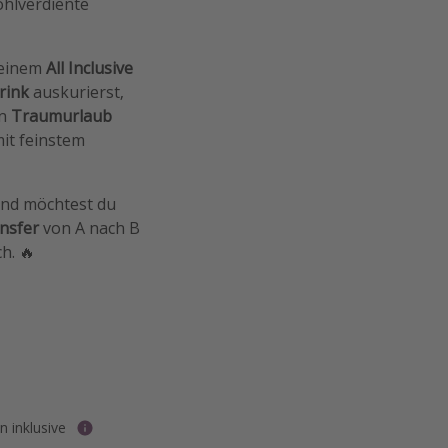
ohlverdiente
t einem
All Inclusive
rink
auskurierst,
in
Traumurlaub
mit feinstem
und möchtest du
ansfer
von A nach B
h. 🔥
 inklusive