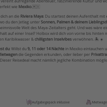
l vereint aufregende Abenteuer, faszinierende Kultur und w
erfekt wie
Mexiko
.🇲🇽
 dich an die
Riviera Maya
: Du startest deinen Aufenthalt mi
 wo du den Jetlag unter
Sonnen, Palmen & deinem Lieblingsd
heimnisvolle Welt des Maya-Zeitalters geht. Und was wäre e
alt auf einer Insel? Holbox wird dich von vorne bis hinten 
ten Karibikwasser &
chilligsten Inselvibes
verwöhnen. 🏝️ ☀️
est du
: Willst du
9, 11 oder 14 Nächte
in Mexiko eintauchen 
ietwagen
die Gegenden erkunden, oder lieber per
Privattr
Dieser Reisedeal macht nämlich jegliche Kombination möglic
Aufgabegepäck inklusive
Mietwagen