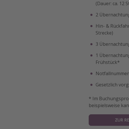
(Dauer: ca. 12 
2 Übernachtung
Hin- & Rückfahr
Strecke)
3 Übernachtung
1 Übernachtung
Frühstück*
Notfallnummer 
Gesetzlich vor
* Im Buchungsproz
beispielsweise ka
ZUR RE