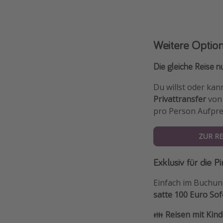
Weitere Optio
Die gleiche Reise nu
Du willst oder ka
Privattransfer
von 
pro Person Aufpre
ZUR RE
Exklusiv für die 
Einfach im Buchu
satte 100 Euro Sof
👪
Reisen mit Kin