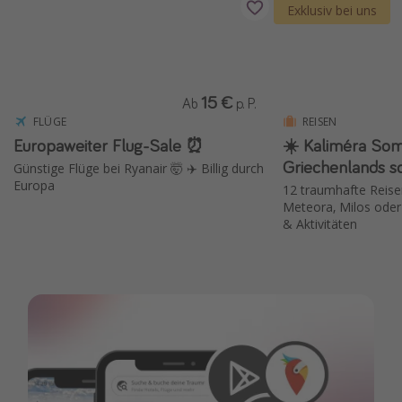
Exklusiv bei uns
Reise Journal
Schönste Naturwunder der Welt
Digital Nomad Tipps
15 €
Ab
p. P.
Beste Reiseziele 20225
FLÜGE
REISEN
Europaweiter Flug-Sale ⏰
☀️ Kaliméra So
Griechenlands s
Günstige Flüge bei Ryanair 🤯 ✈️ Billig durch
Europa
12 traumhafte Reise
Meteora, Milos oder 
& Aktivitäten