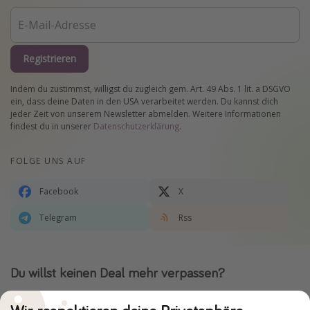
Registrieren
Indem du zustimmst, willigst du zugleich gem. Art. 49 Abs. 1 lit. a DSGVO
ein, dass deine Daten in den USA verarbeitet werden. Du kannst dich
jeder Zeit von unserem Newsletter abmelden. Weitere Informationen
findest du in unserer
Datenschutzerklärung
.
FOLGE UNS AUF
Facebook
X
Telegram
Rss
Du willst keinen Deal mehr verpassen?
Dann lade unsere App herunter.