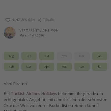
HINZUFÜGEN
TEILEN
VERÖFFENTLICHT VON
Marc
·
14.1.2026
Aug
Sep
Okt
Nov
Dez
Jan
Feb
Mär
Apr
Mai
Jun
Jul
Ahoi Piraten!
Bei
Turkish Airlines Holidays
bekommt ihr gerade ein
echt geniales Angebot, mit dem ihr einen der schönsten
Orte der Welt von eurer Bucketlist streichen könnt!