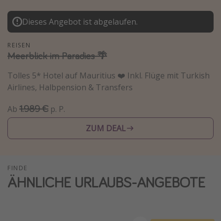
Lombardei
Dieses Angebot ist abgelaufen.
Korsika
Gambia
REISEN
Meerblick im Paradies 🌴
Reisethemen
Tolles 5* Hotel auf Mauritius ❤️ Inkl. Flüge mit Turkish
Airlines, Halbpension & Transfers
Alle Reisethemen
Städtereisen
1.989 €
Ab
p. P.
Strandurlaub
ZUM DEAL
Wellnessurlaub
Abenteuerurlaub
FINDE
Kurzurlaub
ÄHNLICHE URLAUBS-ANGEBOTE
Skiurlaub
Weitere Themen