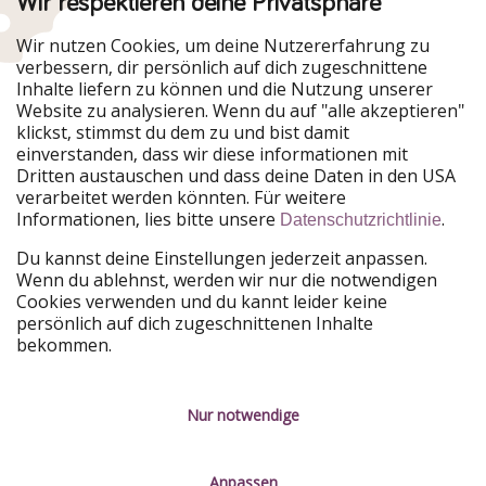
Wir respektieren deine Privatsphäre
Wir nutzen Cookies, um deine Nutzererfahrung zu
verbessern, dir persönlich auf dich zugeschnittene
Urlaubspiraten ist Teil der HolidayPirates Group
Inhalte liefern zu können und die Nutzung unserer
Website zu analysieren. Wenn du auf "alle akzeptieren"
Unsere Märkte
klickst, stimmst du dem zu und bist damit
einverstanden, dass wir diese informationen mit
PiratinViaggio
HolidayPirates
Dritten austauschen und dass deine Daten in den USA
VakantiePiraten
WakacyjniPiraci
verarbeitet werden könnten. Für weitere
VoyagesPirates
Ferienpiraten
Informationen, lies bitte unsere
.
Datenschutzrichtlinie
Urlaubspiraten
ViajerosPiratas
TravelPirates
Du kannst deine Einstellungen jederzeit anpassen.
Wenn du ablehnst, werden wir nur die notwendigen
Unsere Gruppe
Cookies verwenden und du kannt leider keine
HolidayPirates Group
persönlich auf dich zugeschnittenen Inhalte
bekommen.
Lerne uns kennen
Rechtliches
Karriere
Datenschutz
Nur notwendige
Presse
Impressum
Anpassen