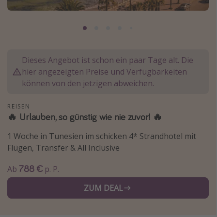
Lombardei
Korsika
Gambia
Dieses Angebot ist schon ein paar Tage alt. Die
Reisethemen
hier angezeigten Preise und Verfügbarkeiten
können von den jetzigen abweichen.
Alle Reisethemen
Städtereisen
REISEN
🔥 Urlauben, so günstig wie nie zuvor! 🔥
Strandurlaub
1 Woche in Tunesien im schicken 4* Strandhotel mit
Wellnessurlaub
Flügen, Transfer & All Inclusive
Abenteuerurlaub
Kurzurlaub
788 €
Ab
p. P.
Skiurlaub
ZUM DEAL
Weitere Themen