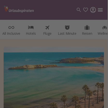
All Inclusive
Hotels
Flüge
Last Minute
Reisen
Wellne
Kategorien
Flüge
Hotel
Reisen
Kreuzfahrten
Reiseziele
Alle Reiseziele
Österreich
Italien