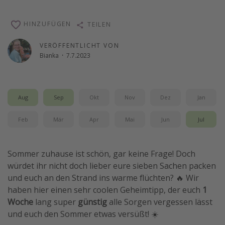
Reise Journal
HINZUFÜGEN
TEILEN
Schönste Naturwunder der Welt
Digital Nomad Tipps
VERÖFFENTLICHT VON
Bianka
·
7.7.2023
Beste Reiseziele 20225
Aug
Sep
Okt
Nov
Dez
Jan
Feb
Mär
Apr
Mai
Jun
Jul
Sommer zuhause ist schön, gar keine Frage! Doch
würdet ihr nicht doch lieber eure sieben Sachen packen
und euch an den Strand ins warme flüchten? 🔥 Wir
haben hier einen sehr coolen Geheimtipp, der euch
1
Woche
lang super
günstig
alle Sorgen vergessen lässt
und euch den Sommer etwas versüßt! ☀️