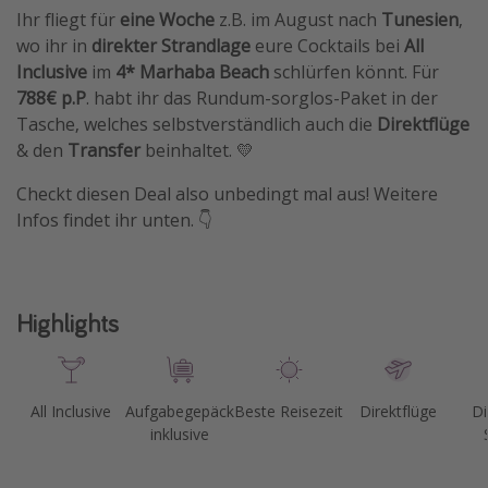
Ihr fliegt für
eine Woche
z.B. im August nach
Tunesien
,
wo ihr in
direkter Strandlage
eure Cocktails bei
All
Inclusive
im
4* Marhaba Beach
schlürfen könnt. Für
788€ p.P
. habt ihr das Rundum-sorglos-Paket in der
Tasche, welches selbstverständlich auch die
Direktflüge
& den
Transfer
beinhaltet. 💛
Checkt diesen Deal also unbedingt mal aus! Weitere
Infos findet ihr unten. 👇
Highlights
All Inclusive
Aufgabegepäck
Beste Reisezeit
Direktflüge
Di
inklusive