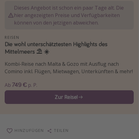
Dieses Angebot ist schon ein paar Tage alt. Die
Lombardei
hier angezeigten Preise und Verfügbarkeiten
Korsika
können von den jetzigen abweichen.
Gambia
REISEN
Die wohl unterschätztesten Highlights des
Reisethemen
Mittelmeers ⛱️ ☀️
Alle Reisethemen
Kombi-Reise nach Malta & Gozo mit Ausflug nach
Städtereisen
Comino inkl. Flügen, Mietwagen, Unterkünften & mehr!
Strandurlaub
749 €
Ab
p. P.
Wellnessurlaub
Zur Reise!
Abenteuerurlaub
Kurzurlaub
Skiurlaub
HINZUFÜGEN
TEILEN
Weitere Themen