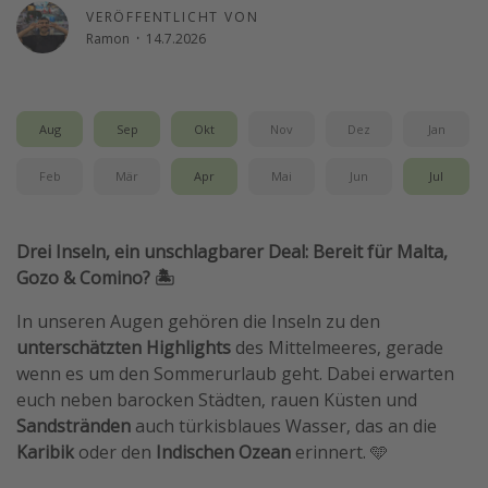
VERÖFFENTLICHT VON
Reise Journal
Ramon
·
14.7.2026
Schönste Naturwunder der Welt
Digital Nomad Tipps
Aug
Sep
Okt
Nov
Dez
Jan
Beste Reiseziele 20225
Feb
Mär
Apr
Mai
Jun
Jul
Drei Inseln, ein unschlagbarer Deal: Bereit für Malta,
Gozo & Comino? 🏝️
In unseren Augen gehören die Inseln zu den
unterschätzten Highlights
des Mittelmeeres, gerade
wenn es um den Sommerurlaub geht. Dabei erwarten
euch neben barocken Städten, rauen Küsten und
Sandstränden
auch türkisblaues Wasser, das an die
Karibik
oder den
Indischen Ozean
erinnert. 🩵