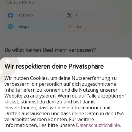
FOLGE UNS AUF
Facebook
X
Telegram
Rss
Du willst keinen Deal mehr verpassen?
Dann lade unsere App herunter.
Wir respektieren deine Privatsphäre
Wir nutzen Cookies, um deine Nutzererfahrung zu
verbessern, dir persönlich auf dich zugeschnittene
Urlaubspiraten ist Teil der HolidayPirates Group
Inhalte liefern zu können und die Nutzung unserer
Website zu analysieren. Wenn du auf "alle akzeptieren"
Unsere Märkte
klickst, stimmst du dem zu und bist damit
einverstanden, dass wir diese informationen mit
PiratinViaggio
HolidayPirates
Dritten austauschen und dass deine Daten in den USA
VakantiePiraten
WakacyjniPiraci
verarbeitet werden könnten. Für weitere
VoyagesPirates
Ferienpiraten
Informationen, lies bitte unsere
.
Datenschutzrichtlinie
Urlaubspiraten
ViajerosPiratas
TravelPirates