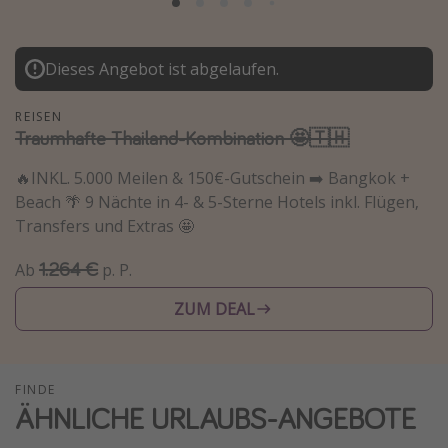
Lombardei
Korsika
Dieses Angebot ist abgelaufen.
Gambia
REISEN
Traumhafte Thailand-Kombination 🤩🇹🇭
Reisethemen
🔥INKL. 5.000 Meilen & 150€-Gutschein ➡️ Bangkok +
Alle Reisethemen
Beach 🌴 9 Nächte in 4- & 5-Sterne Hotels inkl. Flügen,
Städtereisen
Transfers und Extras 🤩
Strandurlaub
1.264 €
Ab
p. P.
Wellnessurlaub
ZUM DEAL
Abenteuerurlaub
Kurzurlaub
Skiurlaub
FINDE
ÄHNLICHE URLAUBS-ANGEBOTE
Weitere Themen