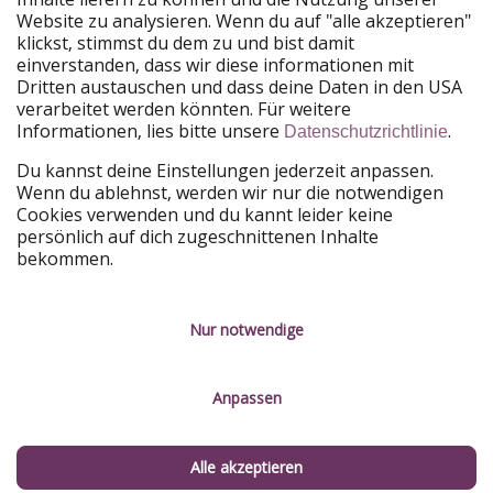
Website zu analysieren. Wenn du auf "alle akzeptieren"
Unsere Märkte
klickst, stimmst du dem zu und bist damit
einverstanden, dass wir diese informationen mit
PiratinViaggio
HolidayPirates
Dritten austauschen und dass deine Daten in den USA
VakantiePiraten
WakacyjniPiraci
verarbeitet werden könnten. Für weitere
VoyagesPirates
Ferienpiraten
Informationen, lies bitte unsere
.
Datenschutzrichtlinie
Urlaubspiraten
ViajerosPiratas
TravelPirates
Du kannst deine Einstellungen jederzeit anpassen.
Wenn du ablehnst, werden wir nur die notwendigen
Unsere Gruppe
Cookies verwenden und du kannt leider keine
HolidayPirates Group
persönlich auf dich zugeschnittenen Inhalte
bekommen.
Lerne uns kennen
Rechtliches
Karriere
Datenschutz
Nur notwendige
Presse
Impressum
Anpassen
Partner
Service-Kontrolle
Nachhaltigkeit
Alle akzeptieren