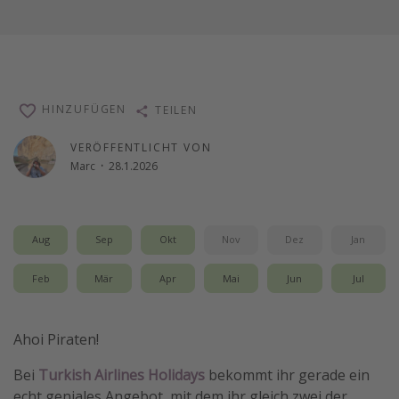
HINZUFÜGEN
TEILEN
VERÖFFENTLICHT VON
Marc
·
28.1.2026
Aug
Sep
Okt
Nov
Dez
Jan
Feb
Mär
Apr
Mai
Jun
Jul
Ahoi Piraten!
Bei
Turkish Airlines Holidays
bekommt ihr gerade ein
echt geniales Angebot, mit dem ihr gleich zwei der