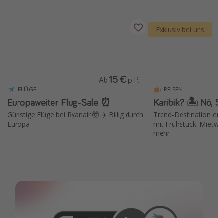
Reise Journal
Schönste Naturwunder der Welt
Exklusiv bei uns
Digital Nomad Tipps
Beste Reiseziele 20225
15 €
Ab
p. P.
FLÜGE
REISEN
Europaweiter Flug-Sale ⏰
Karibik? 🏝️ Nö,
Günstige Flüge bei Ryanair 🤯 ✈️ Billig durch
Trend-Destination er
Europa
mit Frühstück, Miet
mehr