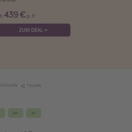
439 €
Ab
p. P.
ZUM DEAL
ZUFÜGEN
TEILEN
i
Jun
Jul