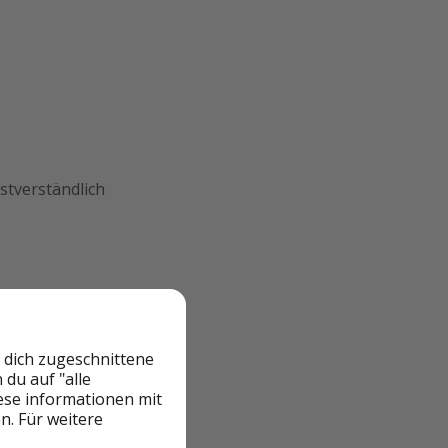
stverständlich
 dich zugeschnittene
du auf "alle
iese informationen mit
ächtigt im
n. Für weitere
nem