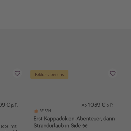
Exklusiv bei uns
99 €
1.039 €
p. P.
Ab
p. P.
REISEN
Erst Kappadokien-Abenteuer, dann
Strandurlaub in Side ☀️
Hotel mit