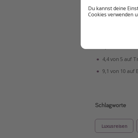
Frühstücksbuffet 
Du kannst deine Eins
Dubrovnik erkunden
Cookies verwenden un
Bewertungscheck:
4,7 von 5 auf G
9,2 von 10 auf
4,4 von 5 auf T
9,1 von 10 auf
Schlagworte
Luxusreisen