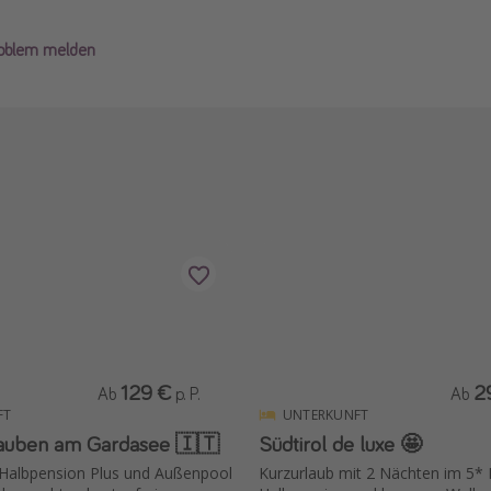
roblem melden
129 €
2
Ab
p. P.
Ab
FT
UNTERKUNFT
lauben am Gardasee 🇮🇹
Südtirol de luxe 🤩
 Halbpension Plus und Außenpool
Kurzurlaub mit 2 Nächten im 5* 