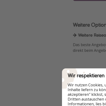
Weitere Optio
✈️ Weitere Reise
Das beste Angebot 
direkt beim Angeb
Wir respektieren
Zusätzliche In
Wir nutzen Cookies, 
🏩 Euer Hotel: 5*
Inhalte liefern zu kö
akzeptieren" klickst,
Euer Luxushotel er
Dritten austauschen 
Superior Doppelzi
Informationen, lies b