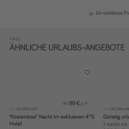
Ein rechtliches P
FINDE
ÄHNLICHE URLAUBS-ANGEBOTE
99 €
Ab
p. P.
UNTERKUNFT
UNTERKUN
"Kostenlose" Nacht im exklusiven 4*S
Günstig ur
Hotel
3 Nächte mit