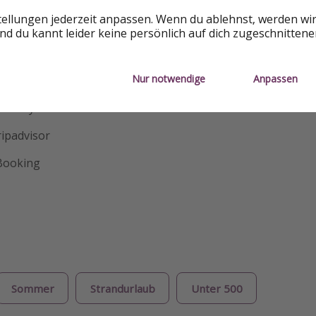
in den Tag und könnt danach am Pool oder Strand entspann
tellungen jederzeit anpassen. Wenn du ablehnst, werden wi
. Ein Bus bringt euch direkt gegenüber vom Hotel in die Al
d du kannt leider keine persönlich auf dich zugeschnitten
Nur notwendige
Anpassen
oogle
 HolidayCheck
ripadvisor
 Booking
Sommer
Strandurlaub
Unter 500