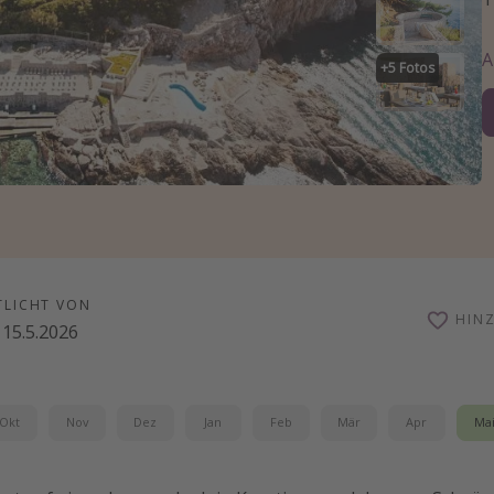
+
5
Fotos
TLICHT VON
HIN
15.5.2026
Okt
Nov
Dez
Jan
Feb
Mär
Apr
Ma