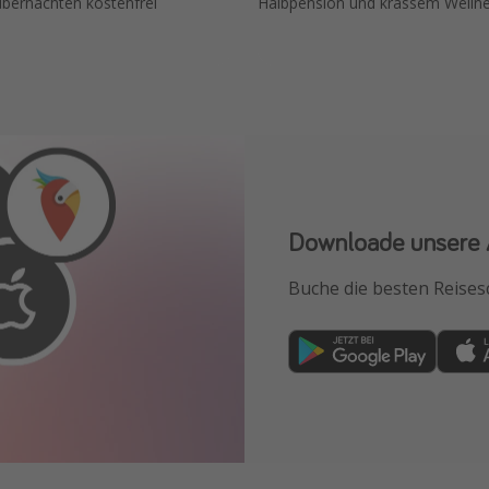
 übernachten kostenfrei
Halbpension und krassem Wellne
Downloade unsere
Buche die besten Reises