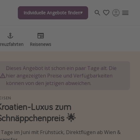
Individuelle Angebote finden
Individuelle Angebote finden
reuzfahrten
reuzfahrten
Reisenews
Reisenews
Dieses Angebot ist schon ein paar Tage alt. Die
hier angezeigten Preise und Verfügbarkeiten
können von den jetzigen abweichen.
EISEN
Kroatien-Luxus zum
Schnäppchenpreis 🌟
 Tage im Juni mit Frühstück, Direktflügen ab Wien &
ransfer