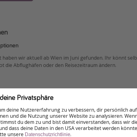
nen
optionen
haben wir aktuell ab Wien im Juni gefunden. Ihr könnt selb
ot die Abflughäfen oder den Reisezeitraum ändern.
 deine Privatsphäre
formationen
um deine Nutzererfahrung zu verbessern, dir persönlich auf
 Dubrovnik Palace
nnen und die Nutzung unserer Website zu analysieren. Wenn 
 stimmst du dem zu und bist damit einverstanden, dass wir d
wartet euch auf der Halbinsel Lapad, direkt am Strand. Ihr n
und dass deine Daten in den USA verarbeitet werden könnte
mmer und könnt den Meerblick genießen. Ihr startet mit ei
itte unsere
.
Datenschutzrichtlinie