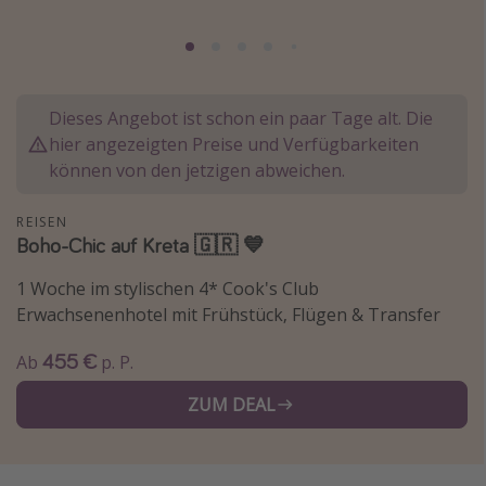
Lombardei
Korsika
Gambia
Dieses Angebot ist schon ein paar Tage alt. Die
hier angezeigten Preise und Verfügbarkeiten
Reisethemen
können von den jetzigen abweichen.
Alle Reisethemen
REISEN
Städtereisen
Boho-Chic auf Kreta 🇬🇷 💙
Strandurlaub
1 Woche im stylischen 4* Cook's Club
Wellnessurlaub
Erwachsenenhotel mit Frühstück, Flügen & Transfer
Abenteuerurlaub
455 €
Ab
p. P.
Kurzurlaub
ZUM DEAL
Skiurlaub
Weitere Themen