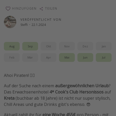
Reise Journal
HINZUFÜGEN
TEILEN
Schönste Naturwunder der Welt
VERÖFFENTLICHT VON
Digital Nomad Tipps
Steffi
·
22.1.2024
Beste Reiseziele 20225
Aug
Sep
Okt
Nov
Dez
Jan
Feb
Mär
Apr
Mai
Jun
Jul
Ahoi Piraten! 🏴‍☠️
Auf der Suche nach einem
außergewöhnlichen Urlaub
?
Das Erwachsenenhotel
4* Cook's Club Hersonissos
auf
Kreta
(buchbar ab 18 Jahre) ist nicht nur super stylisch,
Chill Areas und gute Drinks gibt's ebenso. 😎
Aktuell zahlt ihr für
eine Woche 455€
pro Person - mit