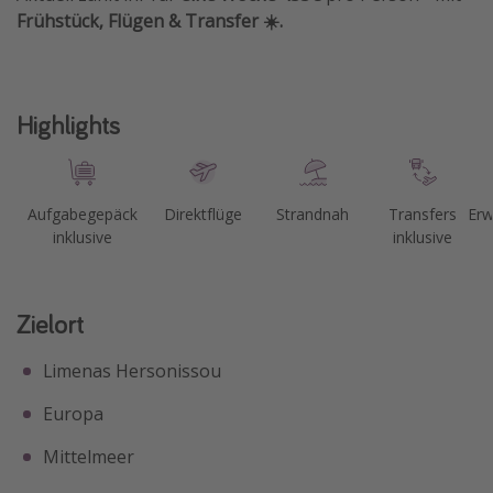
Frühstück, Flügen & Transfer ☀️.
Highlights
Aufgabegepäck
Direktflüge
Strandnah
Transfers
Erw
inklusive
inklusive
Zielort
Limenas Hersonissou
Europa
Mittelmeer