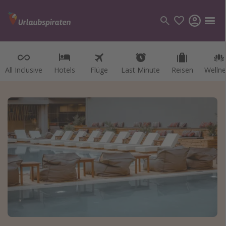
All Inclusive
Hotels
Flüge
Last Minute
Reisen
Wellne
Kategorien
Flüge
Hotel
Reisen
Kreuzfahrten
Reiseziele
Alle Reiseziele
Österreich
Italien