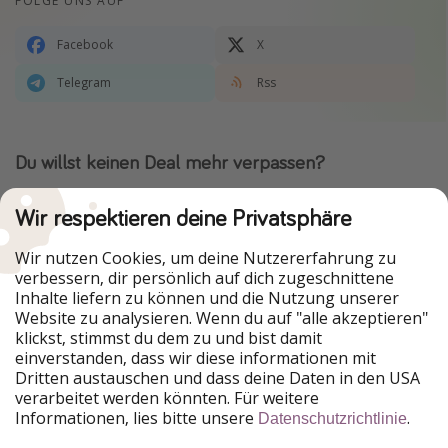
FOLGE UNS AUF
Facebook
X
Telegram
Rss
Du willst keinen Deal mehr verpassen?
Dann lade unsere App herunter.
Wir respektieren deine Privatsphäre
Wir nutzen Cookies, um deine Nutzererfahrung zu
verbessern, dir persönlich auf dich zugeschnittene
Urlaubspiraten ist Teil der HolidayPirates Group
Inhalte liefern zu können und die Nutzung unserer
Website zu analysieren. Wenn du auf "alle akzeptieren"
Unsere Märkte
klickst, stimmst du dem zu und bist damit
einverstanden, dass wir diese informationen mit
PiratinViaggio
HolidayPirates
Dritten austauschen und dass deine Daten in den USA
VakantiePiraten
WakacyjniPiraci
verarbeitet werden könnten. Für weitere
VoyagesPirates
Ferienpiraten
Informationen, lies bitte unsere
.
Datenschutzrichtlinie
Urlaubspiraten
ViajerosPiratas
TravelPirates