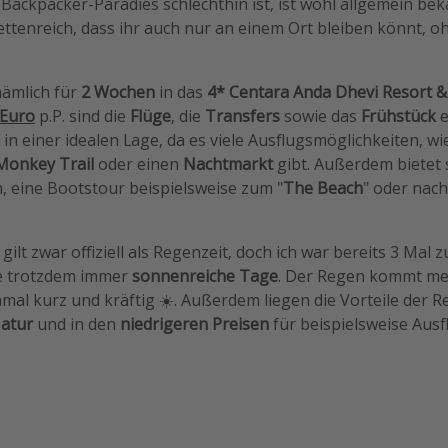
Backpacker-Paradies schlechthin ist, ist wohl allgemein bek
cettenreich, dass ihr auch nur an einem Ort bleiben könnt, 
nämlich für
2 Wochen
in das
4* Centara Anda Dhevi Resort &
 Euro
p.P. sind die
Flüge
, die
Transfers
sowie das
Frühstück
e
h in einer idealen Lage, da es viele Ausflugsmöglichkeiten, 
Monkey Trail
oder einen
Nachtmarkt
gibt. Außerdem bietet s
 eine Bootstour beispielsweise zum "
The Beach
" oder nac
ilt zwar offiziell als Regenzeit, doch ich war bereits 3 Mal 
te trotzdem immer
sonnenreiche Tage
. Der Regen kommt me
al kurz und kräftig ☀️. Außerdem liegen die Vorteile der Re
atur
und in den
niedrigeren Preisen
für beispielsweise Ausfl