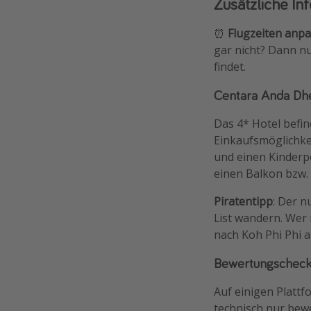
Zusätzliche In
⏰
Flugzeiten anp
gar nicht? Dann n
findet.
Centara Anda Dhe
Das 4* Hotel befi
Einkaufsmöglichkei
und einen Kinderp
einen Balkon bzw. 
Piratentipp
: Der n
List wandern. Wer 
nach Koh Phi Phi a
Bewertungschec
Auf einigen Platt
technisch nur bewe