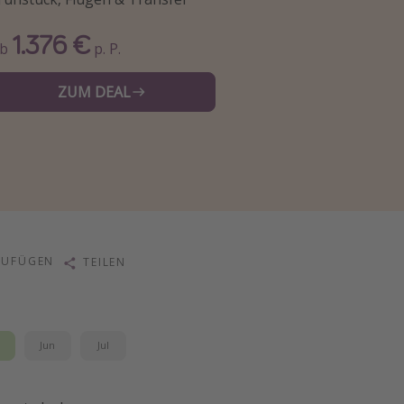
1.376 €
Ab
p. P.
ZUM DEAL
ZUFÜGEN
TEILEN
i
Jun
Jul