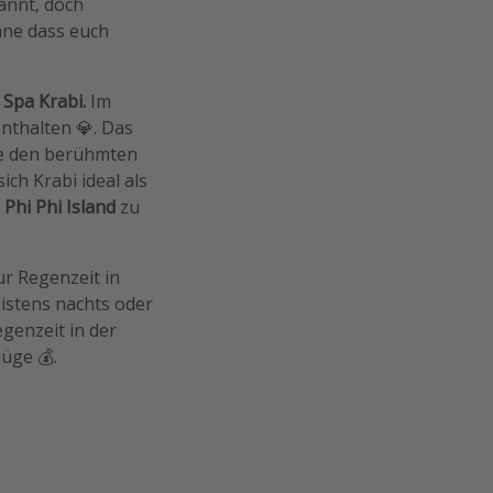
annt, doch
ohne dass euch
 Spa Krabi.
Im
nthalten 💎. Das
wie den berühmten
ich Krabi ideal als
h
Phi Phi Island
zu
zur Regenzeit in
istens nachts oder
genzeit in der
üge 💰.