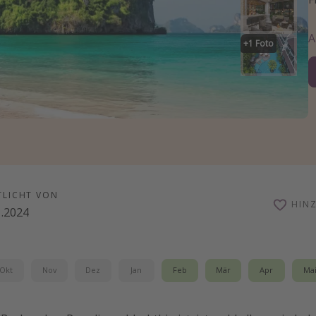
+
1
Foto
TLICHT VON
HIN
1.2024
Okt
Nov
Dez
Jan
Feb
Mär
Apr
Ma