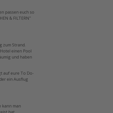
iten passen euch so
UCHEN & FILTERN"
g zum Strand.
 Hotel einen Pool
räumig und haben
gt auf eure To Do-
der ein Ausflug
he kann man
ist hat.