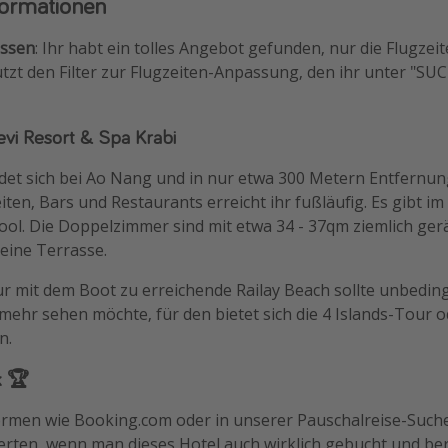
formationen
assen
: Ihr habt ein tolles Angebot gefunden, nur die Flugze
utzt den Filter zur Flugzeiten-Anpassung, den ihr unter "S
vi Resort & Spa Krabi
ndet sich bei Ao Nang und in nur etwa 300 Metern Entfernun
ten, Bars und Restaurants erreicht ihr fußläufig. Es gibt im
ool. Die Doppelzimmer sind mit etwa 34 - 37qm ziemlich ge
eine Terrasse.
ur mit dem Boot zu erreichende Railay Beach sollte unbedin
mehr sehen möchte, für den bietet sich die 4 Islands-Tour o
n.
k 🏆
formen wie Booking.com oder in unserer Pauschalreise-Suc
rten, wenn man dieses Hotel auch wirklich gebucht und bere