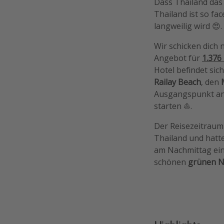
Dass Thailand das 
Thailand ist so fa
langweilig wird 😍.
Wir schicken dich 
Angebot für
1.376
Hotel befindet sic
Railay Beach
, den
Ausgangspunkt an,
starten ⛵️.
Der Reisezeitraum g
Thailand und hat
am Nachmittag einm
schönen
grünen N