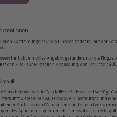
formationen
uellen Bestimmungen für die Einreise findet ihr auf der Seit
ms.
assen:
Ihr habt ein tolles Angebot gefunden, nur die Flugzei
tzt den Filter zur Flugzeiten-Anpassung, den ihr unter "
SUC
imó 🛎️
b Simó befindet sich in Cala Millor, Mallorca und verfügt üb
terkunft bietet einen Außenpool, ein Restaurant und eine 
t einer Küche, einem Wohnbereich und einem Balkon ausge
ngen des Aparthotels gehören ein Tennisplatz, ein Minigolf