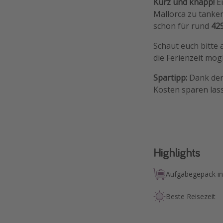
Kurz und knapp!
E
Mallorca zu tanke
schon für rund
42
Schaut euch bitte
die Ferienzeit mögl
Spartipp:
Dank der
Kosten sparen lass
Highlights
Aufgabegepäck in
Beste Reisezeit