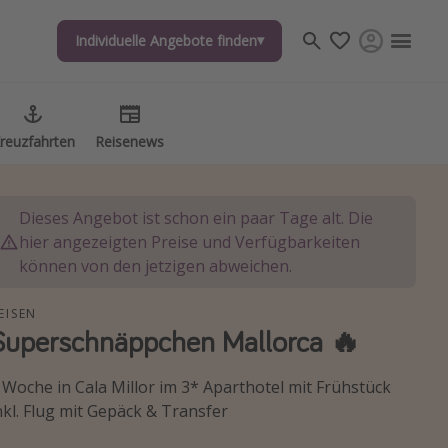
Individuelle Angebote finden
Individuelle Angebote finden
reuzfahrten
reuzfahrten
Reisenews
Reisenews
Dieses Angebot ist schon ein paar Tage alt. Die
hier angezeigten Preise und Verfügbarkeiten
können von den jetzigen abweichen.
EISEN
Superschnäppchen Mallorca 🔥
 Woche in Cala Millor im 3* Aparthotel mit Frühstück
nkl. Flug mit Gepäck & Transfer