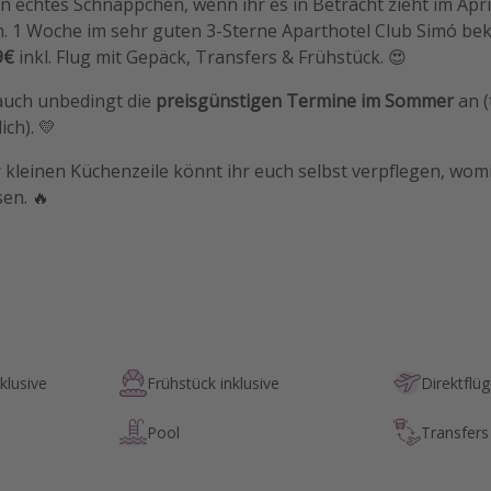
in echtes Schnäppchen, wenn ihr es in Betracht zieht im Apr
n. 1 Woche im sehr guten 3-Sterne Aparthotel Club Simó be
9€
inkl. Flug mit Gepäck, Transfers & Frühstück. 😍
 auch unbedingt die
preisgünstigen Termine im Sommer
an (
ich). 💛
 kleinen Küchenzeile könnt ihr euch selbst verpflegen, womi
en. 🔥
klusive
Frühstück inklusive
Direktflü
Pool
Transfers 