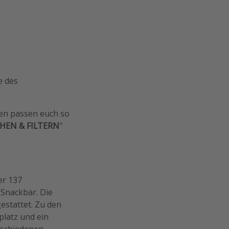
e des
ten passen euch so
HEN & FILTERN
"
er 137
Snackbar. Die
stattet. Zu den
platz und ein