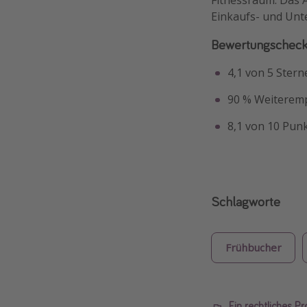
Fitnessraum. Das 
Einkaufs- und Unt
Bewertungschec
4,1 von 5 Stern
90 % Weiteremp
8,1 von 10 Pun
Schlagworte
Frühbucher
Ein rechtliches P