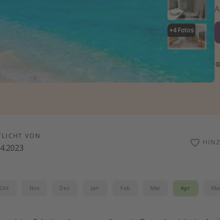
+
4
Fotos
TLICHT VON
HIN
.4.2023
Okt
Nov
Dez
Jan
Feb
Mär
Apr
Ma