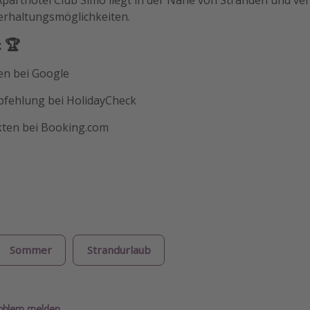
Aparthotel Club Simó liegt in der Nähe von Stränden und ve
erhaltungsmöglichkeiten.
k 🏆
en bei Google
fehlung bei HolidayCheck
kten bei Booking.com
Sommer
Strandurlaub
roblem melden