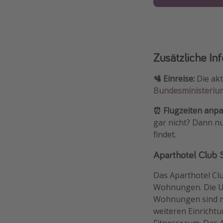
Zusätzliche In
🛂 Einreise:
Die akt
Bundesministeriu
⏰ Flugzeiten anp
gar nicht? Dann nu
findet.
Aparthotel Club S
Das Aparthotel Clu
Wohnungen. Die Un
Wohnungen sind mi
weiteren Einrichtu