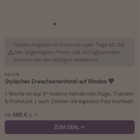
Lombardei
Korsika
Gambia
Dieses Angebot ist schon ein paar Tage alt. Die
Reisethemen
hier angezeigten Preise und Verfügbarkeiten
Alle Reisethemen
können von den jetzigen abweichen.
Städtereisen
REISEN
Strandurlaub
Stylisches Erwachsenenhotel auf Rhodos 💛
Wellnessurlaub
1 Woche im top 3* Hotel in Faliraki inkl. Flüge, Transfer
Abenteuerurlaub
& Frühstück | auch Zimmer mit eigenem Pool buchbar!
Kurzurlaub
486 €
Ab
p. P.
Skiurlaub
ZUM DEAL
Weitere Themen