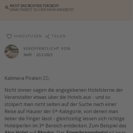
NICHT DAS RICHTIGE FÜR DICH?
Reise Journal
DANN FINDEST DU HIER MEHR ANGEBOTE!
Schönste Naturwunder der Welt
Digital Nomad Tipps
Beste Reiseziele 20225
HINZUFÜGEN
TEILEN
VERÖFFENTLICHT VON
Steffi
·
20.3.2023
Kalimera Piraten ✌🏼,
Nicht immer sagen die angegebenen Hotelsterne der
Veranstalter etwas über die Hotels aus - und so
stolpert man nicht selten auf der Suche nach einer
Reise auf Häuser der 5*-Kategorie, von denen man
lieber die Finger lässt - gleichzeitig lassen sich richtige
Hotelperlen im 3* Bereich entdecken. Zum Beispiel das
Aloe Hotel
auf
Rhodos
. Das
Erwachsenenhotel
ist zwar