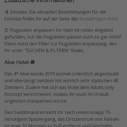
🛂 Einreise: Die aktuellen Bestimmungen für die
Einreise findet ihr auf der Seite des
Auswärtigen Amts
.
⏰ Flugzeiten anpassen: Ihr habt ein tolles Angebot
gefunden, nur die Flugzeiten passen euch so gar nicht?
Dann nutzt den Filter zur Flugzeiten-Anpassung, den
ihr unter "SUCHEN & FILTERN" findet.
Aloe Hotel 🛎️
Das 4* Aloe wurde 2019 einmal ordentlich abgestaubt
und überzeugt seitdem mit wirklich sehr stylischen 48
Zimmern. Zudem hat sich das Hotel dem Adults only
Konzept verschrieben, sodass ihr euch im Urlaub
ungestört entspannen könnt.
Den Sandstrand erreicht ihr nach einem knapp 15-
minütigem Spaziergang, das Ortszentrum von Faliraki
ist etwa 10 Minuten zu Fuß entfernt und Geschäfte