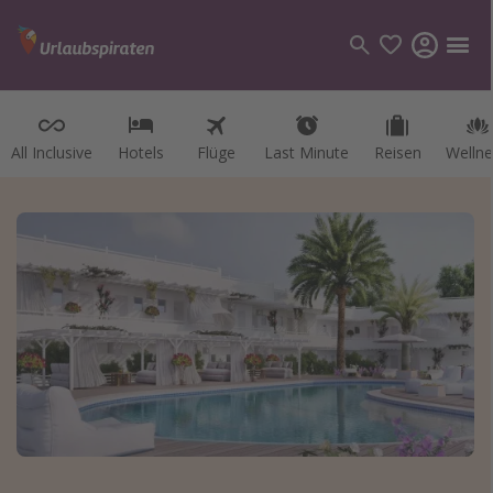
All Inclusive
Hotels
Flüge
Last Minute
Reisen
Wellne
Kategorien
Flüge
Hotel
Reisen
Kreuzfahrten
Reiseziele
Alle Reiseziele
Österreich
Italien