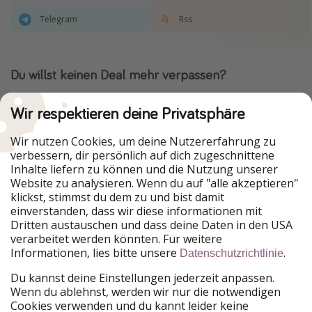
Telegram
Rss
Du willst keinen Deal mehr verpassen?
Dann lade unsere App herunter.
Wir respektieren deine Privatsphäre
Wir nutzen Cookies, um deine Nutzererfahrung zu
verbessern, dir persönlich auf dich zugeschnittene
Urlaubspiraten ist Teil der HolidayPirates Group
Inhalte liefern zu können und die Nutzung unserer
Website zu analysieren. Wenn du auf "alle akzeptieren"
Unsere Märkte
klickst, stimmst du dem zu und bist damit
einverstanden, dass wir diese informationen mit
PiratinViaggio
HolidayPirates
Dritten austauschen und dass deine Daten in den USA
VakantiePiraten
WakacyjniPiraci
verarbeitet werden könnten. Für weitere
VoyagesPirates
Ferienpiraten
Informationen, lies bitte unsere
.
Datenschutzrichtlinie
Urlaubspiraten
ViajerosPiratas
TravelPirates
Du kannst deine Einstellungen jederzeit anpassen.
Wenn du ablehnst, werden wir nur die notwendigen
Unsere Gruppe
Cookies verwenden und du kannt leider keine