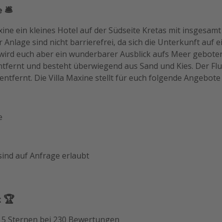
 🛎️
xine ein kleines Hotel auf der Südseite Kretas mit insgesam
r Anlage sind nicht barrierefrei, da sich die Unterkunft auf
wird euch aber ein wunderbarer Ausblick aufs Meer geboten.
tfernt und besteht überwiegend aus Sand und Kies. Der Fl
entfernt. Die Villa Maxine stellt für euch folgende Angebote 
e
sind auf Anfrage erlaubt
k 🏆
n 5 Sternen bei 230 Bewertungen