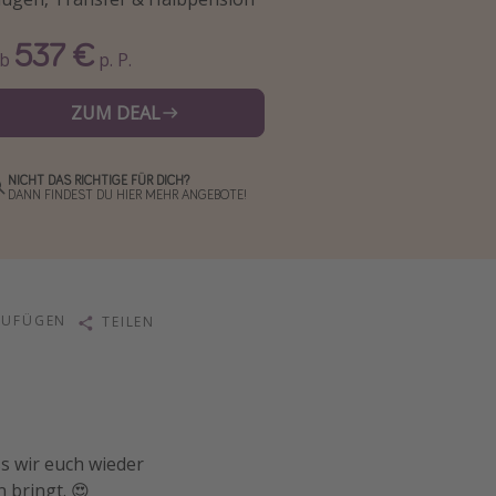
537 €
Ab
p. P.
ZUM DEAL
NICHT DAS RICHTIGE FÜR DICH?
DANN FINDEST DU HIER MEHR ANGEBOTE!
ZUFÜGEN
TEILEN
ss wir euch wieder
 bringt. 😍