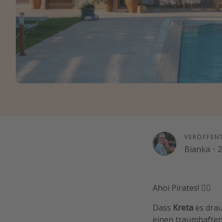
VERÖFFEN
Bianka
·
2
Ahoi Pirates! 🏴‍☠️
Dass
Kreta
es drau
einen traumhaften 