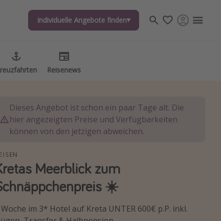
Individuelle Angebote finden
Individuelle Angebote finden
reuzfahrten
reuzfahrten
Reisenews
Reisenews
Dieses Angebot ist schon ein paar Tage alt. Die
hier angezeigten Preise und Verfügbarkeiten
können von den jetzigen abweichen.
EISEN
Kretas Meerblick zum
Schnäppchenpreis ☀️
 Woche im 3* Hotel auf Kreta UNTER 600€ p.P. inkl.
lügen, Transfer & Halbpension