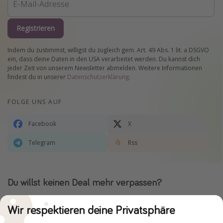
Registrieren
Indem du zustimmst, willigst du zugleich gem. Art. 49 Abs. 1 lit. a DSGVO
ein, dass deine Daten in den USA verarbeitet werden. Du kannst dich
jeder Zeit von unserem Newsletter abmelden. Weitere Informationen
findest du in unserer
Datenschutzerklärung
.
FOLGE UNS AUF
Facebook
X
Telegram
Rss
Du willst keinen Deal mehr verpassen?
Dann lade unsere App herunter.
Wir respektieren deine Privatsphäre