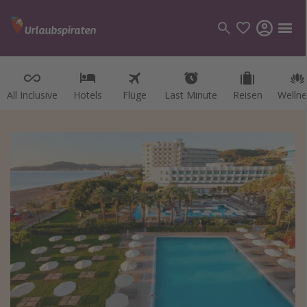
All Inclusive
Hotels
Flüge
Last Minute
Reisen
Wellne
Kategorien
Flüge
Hotel
Reisen
Kreuzfahrten
Reiseziele
Alle Reiseziele
Österreich
Italien