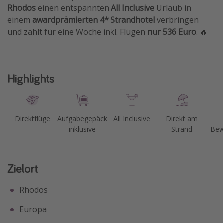
Rhodos
einen entspannten
All Inclusive
Urlaub in
einem
awardprämierten 4* Strandhotel
verbringen
und zahlt für eine Woche inkl. Flügen
nur 536 Euro
. 🔥
Highlights
Direktflüge
Aufgabegepäck
All Inclusive
Direkt am
inklusive
Strand
Bew
Zielort
Rhodos
Europa