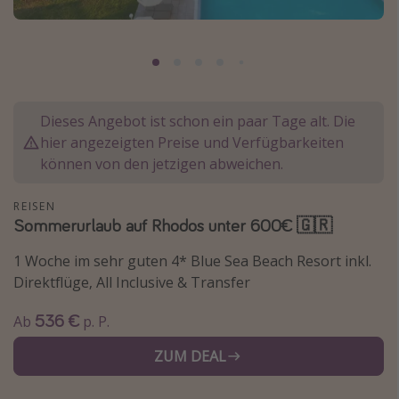
Lombardei
Korsika
Gambia
Dieses Angebot ist schon ein paar Tage alt. Die
Reisethemen
hier angezeigten Preise und Verfügbarkeiten
können von den jetzigen abweichen.
Alle Reisethemen
Städtereisen
REISEN
Strandurlaub
Sommerurlaub auf Rhodos unter 600€ 🇬🇷
Wellnessurlaub
1 Woche im sehr guten 4* Blue Sea Beach Resort inkl.
Abenteuerurlaub
Direktflüge, All Inclusive & Transfer
Kurzurlaub
536 €
Ab
p. P.
Skiurlaub
ZUM DEAL
Weitere Themen