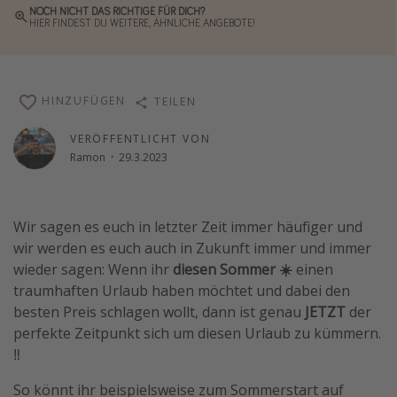
NOCH NICHT DAS RICHTIGE FÜR DICH?
Reise Journal
HIER FINDEST DU WEITERE, ÄHNLICHE ANGEBOTE!
Schönste Naturwunder der Welt
Digital Nomad Tipps
HINZUFÜGEN
TEILEN
Beste Reiseziele 20225
VERÖFFENTLICHT VON
Ramon
·
29.3.2023
Wir sagen es euch in letzter Zeit immer häufiger und
wir werden es euch auch in Zukunft immer und immer
wieder sagen: Wenn ihr
diesen Sommer ☀️
einen
traumhaften Urlaub haben möchtet und dabei den
besten Preis schlagen wollt, dann ist genau
JETZT
der
perfekte Zeitpunkt sich um diesen Urlaub zu kümmern.
‼️
So könnt ihr beispielsweise zum Sommerstart auf