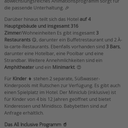
abwechslungsreiches Animationsprogramm sorgt für
die passende Unterhaltung. 🎉
Darüber hinaus teilt sich das Hotel
auf 4
Hauptgebäude und insgesamt 316
Zimmer
/Wohneinheiten Es gibt insgesamt
3
Restaurants
😋, darunter ein Buffetrestaurant und 2 À-
la-carte-Restaurants. Ebenfalls vorhanden sind
3 Bars
,
darunter eine Hotelbar, eine Poolbar und eine
Strandbar. Weitere Annehmlichkeiten sind ein
Amphitheater
und ein
Minimarkt
. 😍
Für
Kinder 👧
stehen 2 separate, Süßwasser-
Kinderpools mit Rutschen zur Verfügung. Es gibt auch
einen Spielplatz im Hotel. Der Miniclub (inklusive) ist
für Kinder von 4 bis 12 Jahren geöffnet und bietet
Kinderessen und Minidisco. Babybetten sind auf
Anfrage erhältlich.
Das All Inclusive Programm 🥤