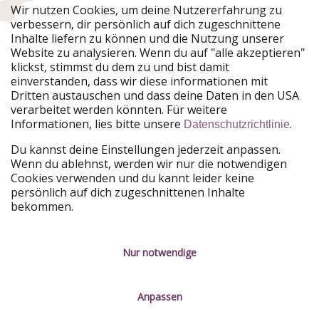
Wir nutzen Cookies, um deine Nutzererfahrung zu
verbessern, dir persönlich auf dich zugeschnittene
Urlaubspiraten ist Teil der HolidayPirates Group
Inhalte liefern zu können und die Nutzung unserer
Website zu analysieren. Wenn du auf "alle akzeptieren"
Unsere Märkte
klickst, stimmst du dem zu und bist damit
einverstanden, dass wir diese informationen mit
PiratinViaggio
HolidayPirates
Dritten austauschen und dass deine Daten in den USA
VakantiePiraten
WakacyjniPiraci
verarbeitet werden könnten. Für weitere
VoyagesPirates
Ferienpiraten
Informationen, lies bitte unsere
.
Datenschutzrichtlinie
Urlaubspiraten
ViajerosPiratas
TravelPirates
Du kannst deine Einstellungen jederzeit anpassen.
Wenn du ablehnst, werden wir nur die notwendigen
Unsere Gruppe
Cookies verwenden und du kannt leider keine
HolidayPirates Group
persönlich auf dich zugeschnittenen Inhalte
bekommen.
Lerne uns kennen
Rechtliches
Karriere
Datenschutz
Nur notwendige
Presse
Impressum
Anpassen
Partner
Service-Kontrolle