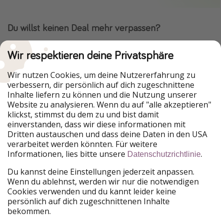
Du willst keinen Deal mehr verpassen?
Dann lade unsere App herunter.
Wir respektieren deine Privatsphäre
Wir nutzen Cookies, um deine Nutzererfahrung zu
verbessern, dir persönlich auf dich zugeschnittene
Urlaubspiraten ist Teil der HolidayPirates Group
Inhalte liefern zu können und die Nutzung unserer
Website zu analysieren. Wenn du auf "alle akzeptieren"
Unsere Märkte
klickst, stimmst du dem zu und bist damit
einverstanden, dass wir diese informationen mit
PiratinViaggio
HolidayPirates
Dritten austauschen und dass deine Daten in den USA
VakantiePiraten
WakacyjniPiraci
verarbeitet werden könnten. Für weitere
VoyagesPirates
Ferienpiraten
Informationen, lies bitte unsere
.
Datenschutzrichtlinie
Urlaubspiraten
ViajerosPiratas
TravelPirates
Du kannst deine Einstellungen jederzeit anpassen.
Wenn du ablehnst, werden wir nur die notwendigen
Unsere Gruppe
Cookies verwenden und du kannt leider keine
HolidayPirates Group
persönlich auf dich zugeschnittenen Inhalte
bekommen.
Lerne uns kennen
Rechtliches