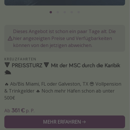
Lombardei
Korsika
Gambia
Dieses Angebot ist schon ein paar Tage alt. Die
hier angezeigten Preise und Verfügbarkeiten
Reisethemen
können von den jetzigen abweichen.
Alle Reisethemen
KREUZFAHRTEN
Städtereisen
🔻 PREISSTURZ 🔻 Mit der MSC durch die Karibik
🛳️
Strandurlaub
Wellnessurlaub
🔥 Ab/Bis Miami, FL oder Galveston, TX 😎 Vollpension
& Trinkgelder 🔥 Noch mehr Häfen schon ab unter
Abenteuerurlaub
500€
Kurzurlaub
Skiurlaub
361 €
Ab
p. P.
MEHR ERFAHREN
Weitere Themen