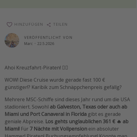
Reise Journal
Schönste Naturwunder der Welt
HINZUFÜGEN
TEILEN
Digital Nomad Tipps
Beste Reiseziele 20225
VERÖFFENTLICHT VON
Marc
·
22.5.2026
Ahoi Kreuzfahrt-Piraten! 🏴‍☠️
WOW! Diese Cruise wurde gerade fast 100 €
günstiger!? Karibik zum Schnäppchenpreis gefällg?
Mehrere MSC-Schiffe sind dieses Jahr rund um die USA
stadioniert. Sowohl
ab Galveston, Texas oder auch ab
Miami und Port Canaveral in Florida
gibt es gerade
geniale Abpreise.
Los gehts unglaublichen 361 € 🔥 ab
Miami!
Für
7 Nächte mit Vollpension
ein absoluter
Hammer! Piraten! Buchungsempfehlung! Könnte man