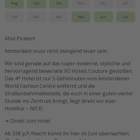
Aug
Sep
Okt
Nov
Dez
Jan
Feb
Mär
Apr
Mai
Jun
Jul
Ahoi Piraten!
Amsterdam muss nicht zwingend teuer sein.
Wir sind gerade auf das super moderne, stylische und
hervorragend bewertete XO Hotels Couture gestoßen.
Das 4* Hotel ist nur 5 Gehminuten vom Amsterdamer
World Fashion Centre entfernt und die
Straßenbahnhaltestelle, die euch in einer guten viertel
Stunde ins Zentrum bringt, liegt direkt vor euer
Hoteltür – NICE!
➜ Direkt zum Hotel
Ab 33€ p.P./Nacht könnt ihr hier im Juni übernachten.