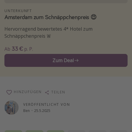
Reise Journal
UNTERKUNFT
Amsterdam zum Schnäppchenpreis 😍
Schönste Naturwunder der Welt
Digital Nomad Tipps
Hervorragend bewertetes 4* Hotel zum
Schnäppchenpreis 🚨
Beste Reiseziele 20225
33 €
Ab
p. P.
Zum Deal
HINZUFÜGEN
TEILEN
VERÖFFENTLICHT VON
Ben
·
25.5.2025