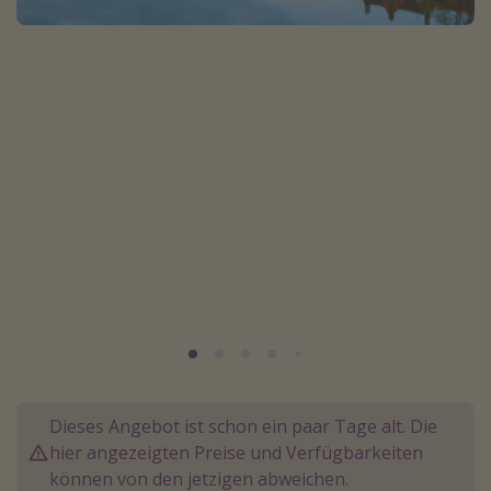
Lombardei
Korsika
Gambia
Reisethemen
Alle Reisethemen
Städtereisen
Strandurlaub
Wellnessurlaub
Abenteuerurlaub
Kurzurlaub
Skiurlaub
Dieses Angebot ist schon ein paar Tage alt. Die
hier angezeigten Preise und Verfügbarkeiten
können von den jetzigen abweichen.
Weitere Themen