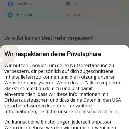
Facebook
X
Telegram
Rss
Du willst keinen Deal mehr verpassen?
Dann lade unsere App herunter.
Wir respektieren deine Privatsphäre
Wir nutzen Cookies, um deine Nutzererfahrung zu
verbessern, dir persönlich auf dich zugeschnittene
Urlaubspiraten ist Teil der HolidayPirates Group
Inhalte liefern zu können und die Nutzung unserer
Website zu analysieren. Wenn du auf "alle akzeptieren"
Unsere Märkte
klickst, stimmst du dem zu und bist damit
einverstanden, dass wir diese informationen mit
PiratinViaggio
HolidayPirates
Dritten austauschen und dass deine Daten in den USA
VakantiePiraten
WakacyjniPiraci
verarbeitet werden könnten. Für weitere
VoyagesPirates
Ferienpiraten
Informationen, lies bitte unsere
.
Datenschutzrichtlinie
Urlaubspiraten
ViajerosPiratas
TravelPirates
Du kannst deine Einstellungen jederzeit anpassen.
Wenn du ablehnst, werden wir nur die notwendigen