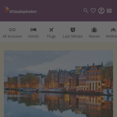
All Inclusive
Hotels
Flüge
Last Minute
Reisen
Wellne
Kategorien
Flüge
Hotel
Reisen
Kreuzfahrten
Reiseziele
Alle Reiseziele
Österreich
Italien