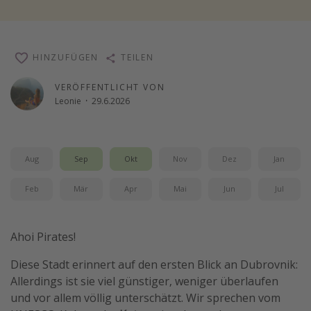
Reise Journal
Schönste Naturwunder der Welt
HINZUFÜGEN
TEILEN
Digital Nomad Tipps
Beste Reiseziele 20225
VERÖFFENTLICHT VON
Leonie
·
29.6.2026
Aug
Sep
Okt
Nov
Dez
Jan
Feb
Mär
Apr
Mai
Jun
Jul
Ahoi Pirates!
Diese Stadt erinnert auf den ersten Blick an Dubrovnik:
Allerdings ist sie viel günstiger, weniger überlaufen
und vor allem völlig unterschätzt. Wir sprechen vom