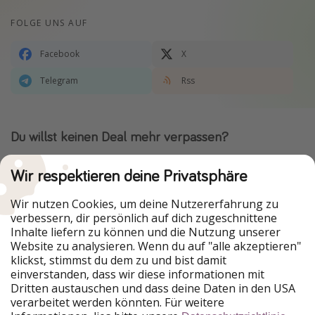
FOLGE UNS AUF
Facebook
X
Telegram
Rss
Du willst keinen Deal mehr verpassen?
Dann lade unsere App herunter.
Wir respektieren deine Privatsphäre
Wir nutzen Cookies, um deine Nutzererfahrung zu
verbessern, dir persönlich auf dich zugeschnittene
Urlaubspiraten ist Teil der HolidayPirates Group
Inhalte liefern zu können und die Nutzung unserer
Website zu analysieren. Wenn du auf "alle akzeptieren"
Unsere Märkte
klickst, stimmst du dem zu und bist damit
einverstanden, dass wir diese informationen mit
PiratinViaggio
HolidayPirates
Dritten austauschen und dass deine Daten in den USA
VakantiePiraten
WakacyjniPiraci
verarbeitet werden könnten. Für weitere
VoyagesPirates
Ferienpiraten