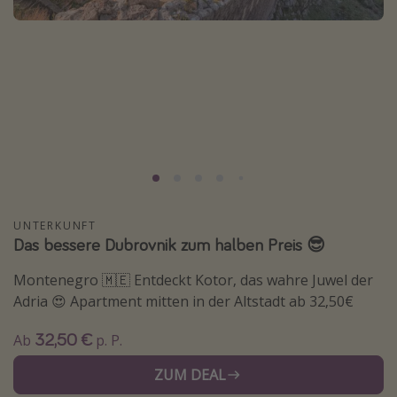
Lombardei
Korsika
Gambia
Reisethemen
Alle Reisethemen
Städtereisen
Strandurlaub
UNTERKUNFT
Das bessere Dubrovnik zum halben Preis 😎
Wellnessurlaub
Abenteuerurlaub
Montenegro 🇲🇪 Entdeckt Kotor, das wahre Juwel der
Adria 😍 Apartment mitten in der Altstadt ab 32,50€
Kurzurlaub
Skiurlaub
32,50 €
Ab
p. P.
ZUM DEAL
Weitere Themen