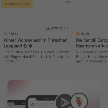
Exklusiv bei uns
779 €
Ab
p. P.
REISEN
REISEN
Winter Wonderland im Finnischen
Die Karibik Euro
Lappland ⛄️ ❄️
Katamaran erku
Früh buchen lohnt sich: 4, 5 oder 7 Nächte
5, 7, 9 oder 11 Nächt
inkl. Flügen, Hotel, Frühstück & Polarlichter-
Flügen, Hotel, Mie
Fototour
nach La Maddalena