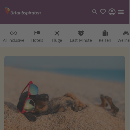
All Inclusive
Hotels
Flüge
Last Minute
Reisen
Wellne
Kategorien
Flüge
Hotel
Reisen
Kreuzfahrten
Reiseziele
Alle Reiseziele
Österreich
Italien