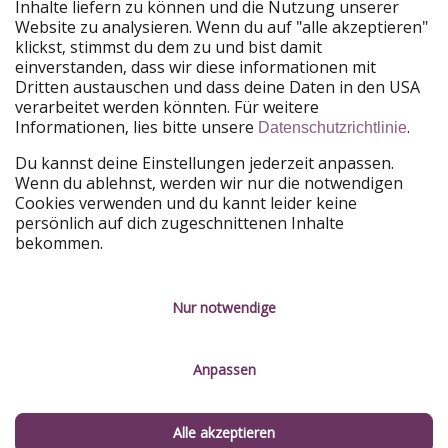
Urlaubspiraten ist Teil der HolidayPirates Group
Inhalte liefern zu können und die Nutzung unserer
Website zu analysieren. Wenn du auf "alle akzeptieren"
Unsere Märkte
klickst, stimmst du dem zu und bist damit
einverstanden, dass wir diese informationen mit
PiratinViaggio
HolidayPirates
Dritten austauschen und dass deine Daten in den USA
VakantiePiraten
WakacyjniPiraci
verarbeitet werden könnten. Für weitere
VoyagesPirates
Ferienpiraten
Informationen, lies bitte unsere
.
Datenschutzrichtlinie
Urlaubspiraten
ViajerosPiratas
TravelPirates
Du kannst deine Einstellungen jederzeit anpassen.
Wenn du ablehnst, werden wir nur die notwendigen
Unsere Gruppe
Cookies verwenden und du kannt leider keine
HolidayPirates Group
persönlich auf dich zugeschnittenen Inhalte
bekommen.
Lerne uns kennen
Rechtliches
Karriere
Datenschutz
Nur notwendige
Presse
Impressum
Anpassen
Partner
Service-Kontrolle
Nachhaltigkeit
Alle akzeptieren