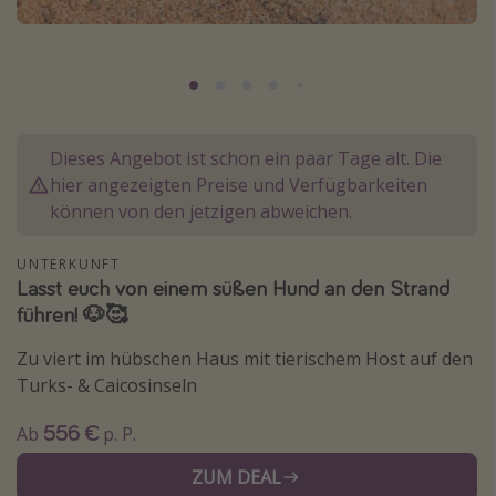
Lombardei
Korsika
Gambia
Dieses Angebot ist schon ein paar Tage alt. Die
Reisethemen
hier angezeigten Preise und Verfügbarkeiten
Alle Reisethemen
können von den jetzigen abweichen.
Städtereisen
UNTERKUNFT
Strandurlaub
Lasst euch von einem süßen Hund an den Strand
Wellnessurlaub
führen! 🐶🥰
Abenteuerurlaub
Zu viert im hübschen Haus mit tierischem Host auf den
Kurzurlaub
Turks- & Caicosinseln
Skiurlaub
556 €
Ab
p. P.
ZUM DEAL
Weitere Themen