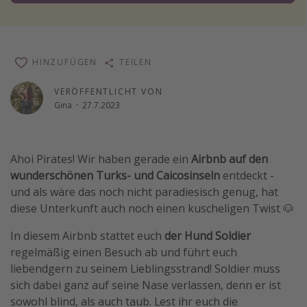
Reise Journal
Schönste Naturwunder der Welt
Digital Nomad Tipps
HINZUFÜGEN
TEILEN
Beste Reiseziele 20225
VERÖFFENTLICHT VON
Gina
·
27.7.2023
Ahoi Pirates! Wir haben gerade ein
Airbnb auf den
wunderschönen Turks- und Caicosinseln
entdeckt -
und als wäre das noch nicht paradiesisch genug, hat
diese Unterkunft auch noch einen kuscheligen Twist 🐶
In diesem Airbnb stattet euch
der Hund Soldier
regelmäßig einen Besuch ab und führt euch
liebendgern zu seinem Lieblingsstrand! Soldier muss
sich dabei ganz auf seine Nase verlassen, denn er ist
sowohl blind, als auch taub. Lest ihr euch die