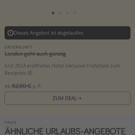
Lombardei
Korsika
Gambia
Dieses Angebot ist abgelaufen.
Reisethemen
UNTERKUNFT
London geht auch günstig
Alle Reisethemen
Städtereisen
Erst 2024 eröffnetes Hotel inklusive Frühstück zum
Bestpreis 🤑
Strandurlaub
Wellnessurlaub
52,50 €
Ab
p. P.
Abenteuerurlaub
ZUM DEAL
Kurzurlaub
Skiurlaub
FINDE
ÄHNLICHE URLAUBS-ANGEBOTE
Weitere Themen