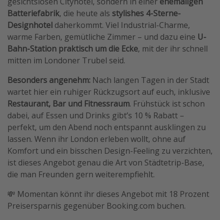
gesichtslosen Cityhotel, sondern in einer
ehemaligen
Batteriefabrik
, die heute als
stylishes 4-Sterne-
Designhotel
daherkommt. Viel Industrial-Charme,
warme Farben, gemütliche Zimmer – und dazu eine
U-
Bahn-Station praktisch um die Ecke
, mit der ihr schnell
mitten im Londoner Trubel seid.
Besonders angenehm:
Nach langen Tagen in der Stadt
wartet hier ein ruhiger Rückzugsort auf euch, inklusive
Restaurant, Bar und Fitnessraum
. Frühstück ist schon
dabei, auf Essen und Drinks gibt’s 10 % Rabatt –
perfekt, um den Abend noch entspannt ausklingen zu
lassen. Wenn ihr London erleben wollt, ohne auf
Komfort und ein bisschen Design-Feeling zu verzichten,
ist dieses Angebot genau die Art von Städtetrip-Base,
die man Freunden gern weiterempfiehlt.
💸 Momentan könnt ihr dieses Angebot mit 18 Prozent
Preisersparnis gegenüber Booking.com buchen.