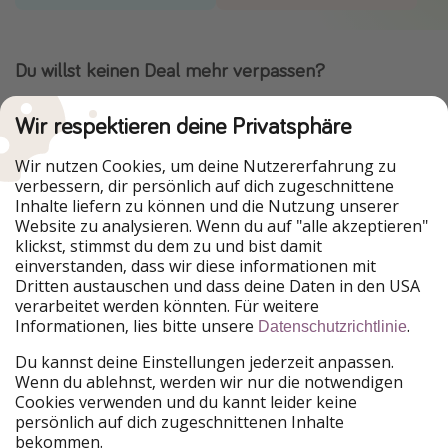
Du willst keinen Deal mehr verpassen?
Dann lade unsere App herunter.
Wir respektieren deine Privatsphäre
Wir nutzen Cookies, um deine Nutzererfahrung zu
verbessern, dir persönlich auf dich zugeschnittene
Urlaubspiraten ist Teil der HolidayPirates Group
Inhalte liefern zu können und die Nutzung unserer
Website zu analysieren. Wenn du auf "alle akzeptieren"
Unsere Märkte
klickst, stimmst du dem zu und bist damit
einverstanden, dass wir diese informationen mit
PiratinViaggio
HolidayPirates
Dritten austauschen und dass deine Daten in den USA
VakantiePiraten
WakacyjniPiraci
verarbeitet werden könnten. Für weitere
VoyagesPirates
Ferienpiraten
Informationen, lies bitte unsere
.
Datenschutzrichtlinie
Urlaubspiraten
ViajerosPiratas
TravelPirates
Du kannst deine Einstellungen jederzeit anpassen.
Wenn du ablehnst, werden wir nur die notwendigen
Unsere Gruppe
Cookies verwenden und du kannt leider keine
HolidayPirates Group
persönlich auf dich zugeschnittenen Inhalte
bekommen.