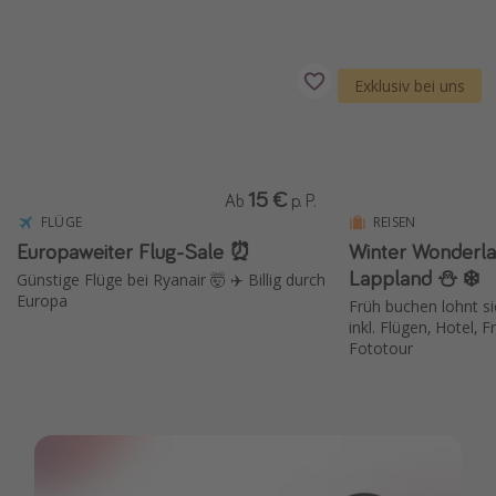
Reise Journal
Schönste Naturwunder der Welt
Exklusiv bei uns
Digital Nomad Tipps
Beste Reiseziele 20225
15 €
Ab
p. P.
FLÜGE
REISEN
Europaweiter Flug-Sale ⏰
Winter Wonderla
Lappland ⛄️ ❄️
Günstige Flüge bei Ryanair 🤯 ✈️ Billig durch
Europa
Früh buchen lohnt si
inkl. Flügen, Hotel, 
Fototour