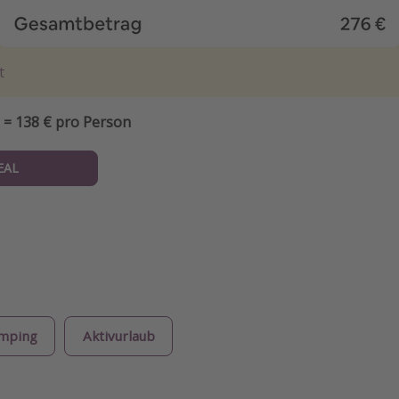
t
 = 138 € pro Person
EAL
mping
Aktivurlaub