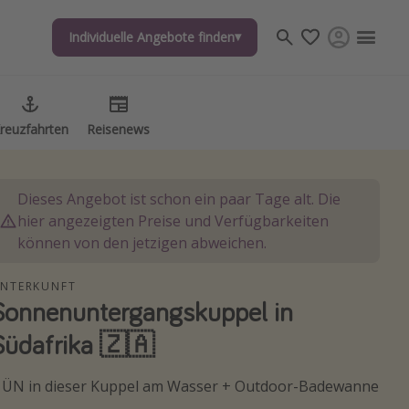
Individuelle Angebote finden
Individuelle Angebote finden
reuzfahrten
reuzfahrten
Reisenews
Reisenews
Dieses Angebot ist schon ein paar Tage alt. Die
hier angezeigten Preise und Verfügbarkeiten
können von den jetzigen abweichen.
NTERKUNFT
Sonnenuntergangskuppel in
Südafrika 🇿🇦
 ÜN in dieser Kuppel am Wasser + Outdoor-Badewanne