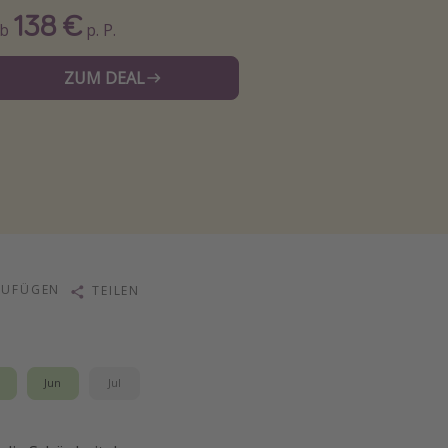
138 €
Ab
p. P.
ZUM DEAL
ZUFÜGEN
TEILEN
i
Jun
Jul