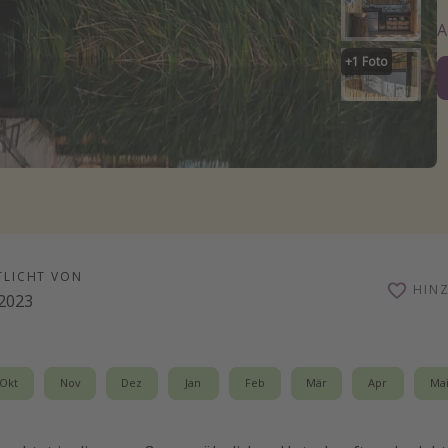
+
1
Foto
TLICHT VON
HIN
.2023
Okt
Nov
Dez
Jan
Feb
Mär
Apr
Ma