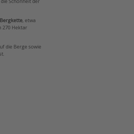
 die Schönheit der
 Bergkette
, etwa
m 270 Hektar
auf die Berge sowie
t.