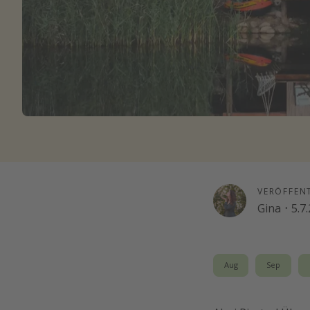
VERÖFFEN
Gina
·
5.7
Aug
Sep