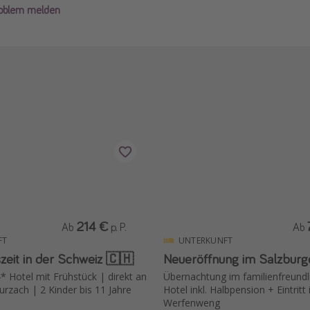
roblem melden
214 €
Ab
p. P.
Ab
FT
UNTERKUNFT
zeit in der Schweiz 🇨🇭
Neueröffnung im Salzburg
* Hotel mit Frühstück | direkt an
Übernachtung im familienfreundl
rzach | 2 Kinder bis 11 Jahre
Hotel inkl. Halbpension + Eintrit
Werfenweng