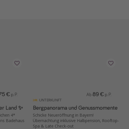
75 €
89 €
p. P.
Ab
p. P.
UNTERKUNFT
er Land ✨
Bergpanorama und Genussmomente
ichen 4*
Schicke Neueröffnung in Bayern!
t ins Badehaus
Übernachtung inklusive Halbpension, Rooftop-
Spa & Late Check-out