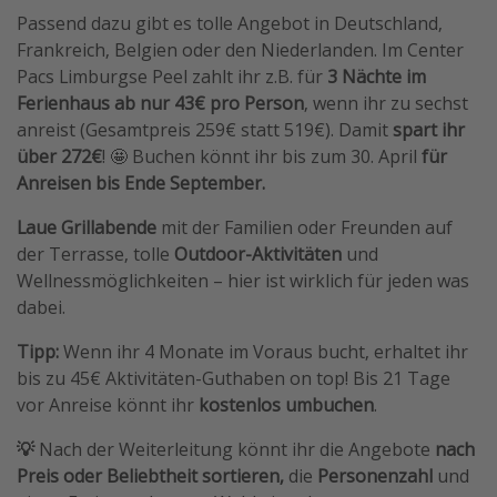
Passend dazu gibt es tolle Angebot in Deutschland,
Frankreich, Belgien oder den Niederlanden. Im Center
Pacs Limburgse Peel zahlt ihr z.B. für
3 Nächte
im
Ferienhaus ab nur 43€ pro Person
, wenn ihr zu sechst
anreist (Gesamtpreis 259€ statt 519€). Damit
spart ihr
über 272€
! 🤩 Buchen könnt ihr bis zum 30. April
für
Anreisen bis Ende September.
Laue Grillabende
mit der Familien oder Freunden auf
der Terrasse, tolle
Outdoor-Aktivitäten
und
Wellnessmöglichkeiten – hier ist wirklich für jeden was
dabei.
Tipp:
Wenn ihr 4 Monate im Voraus bucht, erhaltet ihr
bis zu 45€ Aktivitäten-Guthaben on top! Bis 21 Tage
vor Anreise könnt ihr
kostenlos umbuchen
.
💡
Nach der Weiterleitung könnt ihr die Angebote
nach
Preis oder Beliebtheit sortieren,
die
Personenzahl
und