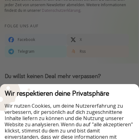
jeder Zeit von unserem Newsletter abmelden. Weitere Informationen
findest du in unserer
Datenschutzerklärung
.
FOLGE UNS AUF
Facebook
X
Telegram
Rss
Du willst keinen Deal mehr verpassen?
Dann lade unsere App herunter.
Wir respektieren deine Privatsphäre
Wir nutzen Cookies, um deine Nutzererfahrung zu
verbessern, dir persönlich auf dich zugeschnittene
Urlaubspiraten ist Teil der HolidayPirates Group
Inhalte liefern zu können und die Nutzung unserer
Website zu analysieren. Wenn du auf "alle akzeptieren"
Unsere Märkte
klickst, stimmst du dem zu und bist damit
einverstanden, dass wir diese informationen mit