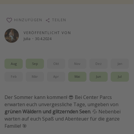
Reise Journal
Schönste Naturwunder der Welt
HINZUFÜGEN
TEILEN
Digital Nomad Tipps
VERÖFFENTLICHT VON
Beste Reiseziele 20225
Julia
·
30.4.2024
Aug
Sep
Okt
Nov
Dez
Jan
Feb
Mär
Apr
Mai
Jun
Jul
Der Sommer kann kommen! 😎 Bei Center Parcs
erwarten euch unvergessliche Tage, umgeben von
grünen Wäldern und glitzernden Seen
. 💦 Nebenbei
warten auf euch Spaß und Abenteuer für die ganze
Familie! 🎯