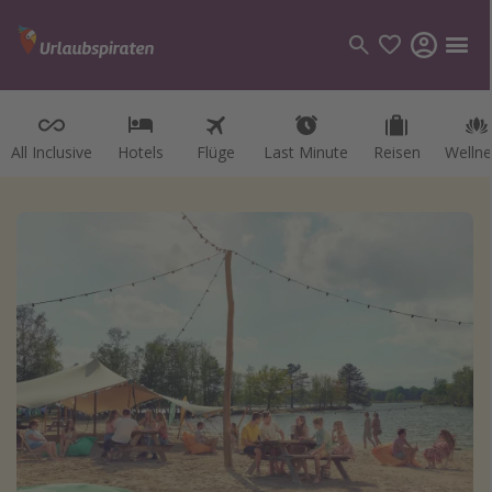
All Inclusive
Hotels
Flüge
Last Minute
Reisen
Wellne
Kategorien
Flüge
Hotel
Reisen
Kreuzfahrten
Reiseziele
Alle Reiseziele
Österreich
Italien