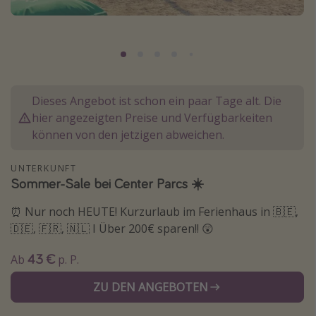
Lombardei
Korsika
Gambia
Dieses Angebot ist schon ein paar Tage alt. Die
Reisethemen
hier angezeigten Preise und Verfügbarkeiten
Alle Reisethemen
können von den jetzigen abweichen.
Städtereisen
UNTERKUNFT
Strandurlaub
Sommer-Sale bei Center Parcs ☀️
Wellnessurlaub
⏰ Nur noch HEUTE! Kurzurlaub im Ferienhaus in 🇧🇪,
Abenteuerurlaub
🇩🇪, 🇫🇷, 🇳🇱 I Über 200€ sparen!! 😲
Kurzurlaub
43 €
Ab
p. P.
Skiurlaub
ZU DEN ANGEBOTEN
Weitere Themen