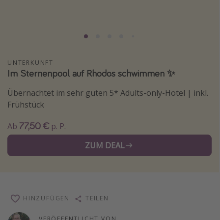
Lombardei
Korsika
Gambia
UNTERKUNFT
Im Sternenpool auf Rhodos schwimmen ✨
Reisethemen
Alle Reisethemen
Übernachtet im sehr guten 5* Adults-only-Hotel | inkl.
Frühstück
Städtereisen
Strandurlaub
77,50 €
Ab
p. P.
Wellnessurlaub
ZUM DEAL
Abenteuerurlaub
Kurzurlaub
Skiurlaub
HINZUFÜGEN
TEILEN
Weitere Themen
VERÖFFENTLICHT VON