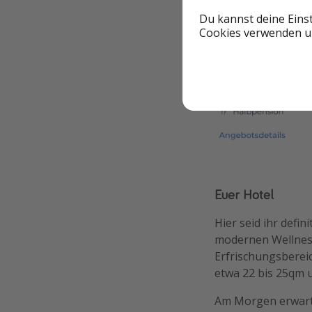
Du kannst deine Eins
Cookies verwenden un
Euer Hotel
Hier seid ihr defin
modernen Wellness
Erfrischungsberei
etwa 22 bis 25qm u
Am Morgen erwarte