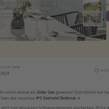
TLICHT VON
HIN
.2024
 ihr schon einmal am
Zeller See
gewesen? Dort thront seit fa
 Sees das luxuriöse
4*S Seehotel Bellevue. ⭐️
t jetzt zum absoluten Schnäppchenpreis einchecken. 🤑 Für