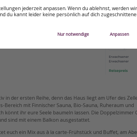
tellungen jederzeit anpassen. Wenn du ablehnst, werden wi
d du kannt leider keine persönlich auf dich zugeschnitten
Nur notwendige
Anpassen
itiv in der ersten Reihe, denn das Haus liegt am Ufer des Zell
-Bereich mit Finnischer Sauna, Bio-Sauna, Ruheraum und
ch könnt ihr eure Seele baumeln lassen. Die Doppelzimmer 
nd sind mit einem Balkon ausgestattet.
t euch ein Mix aus à la carte-Frühstück und Buffet, am Abe