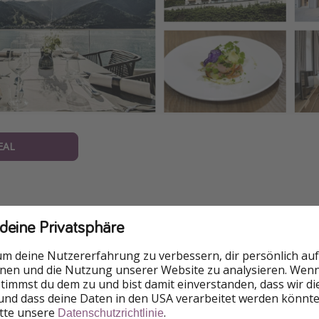
EAL
 deine Privatsphäre
formationen
um deine Nutzererfahrung zu verbessern, dir persönlich auf
nnen und die Nutzung unserer Website zu analysieren. Wenn 
 stimmst du dem zu und bist damit einverstanden, dass wir d
hlt ihr für 2 Nächte ab nur 179€ pro Person und spart somi
und dass deine Daten in den USA verarbeitet werden könnte
ieldatum: 13. - 15. September).
itte unsere
.
Datenschutzrichtlinie