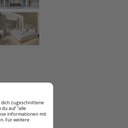
 dich zugeschnittene
du auf "alle
iese informationen mit
t 35€ pro Person
n. Für weitere