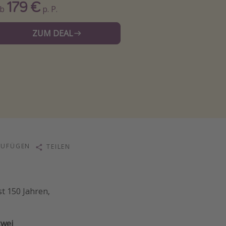
179 €
Ab
p. P.
ZUM DEAL
ZUFÜGEN
TEILEN
st 150 Jahren,
zwei