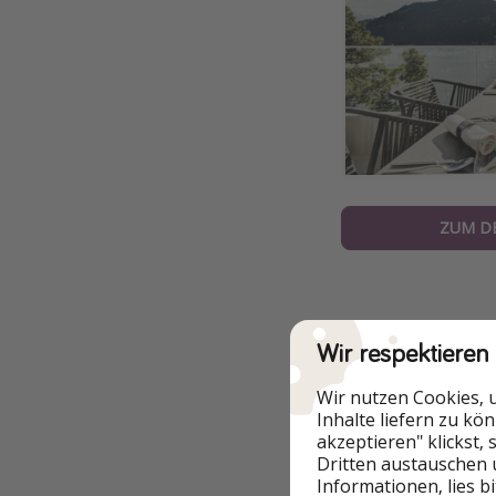
ZUM D
Wir respektieren
Zusätzliche In
Wir nutzen Cookies, 
Preisvergleich
Inhalte liefern zu kö
akzeptieren" klickst,
Bei diesem Deal za
Dritten austauschen 
im Vergleich (Beisp
Informationen, lies b