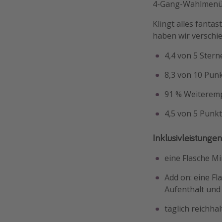
4-Gang-Wahlmenü 
Klingt alles fanta
haben wir verschi
4,4 von 5 Stern
8,3 von 10 Pun
91 % Weiteremp
4,5 von 5 Punkt
Inklusivleistungen
eine Flasche Mi
Add on: eine F
Aufenthalt und
täglich reichha