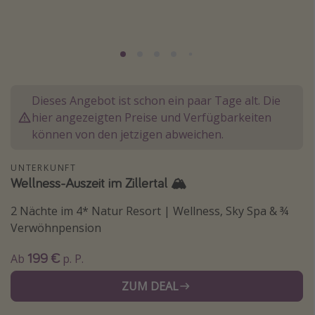
Lombardei
Korsika
Gambia
Dieses Angebot ist schon ein paar Tage alt. Die
Reisethemen
hier angezeigten Preise und Verfügbarkeiten
Alle Reisethemen
können von den jetzigen abweichen.
Städtereisen
UNTERKUNFT
Strandurlaub
Wellness-Auszeit im Zillertal 🏔
Wellnessurlaub
2 Nächte im 4* Natur Resort | Wellness, Sky Spa & ¾
Abenteuerurlaub
Verwöhnpension
Kurzurlaub
199 €
Ab
p. P.
Skiurlaub
ZUM DEAL
Weitere Themen