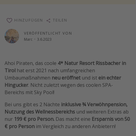
Reise Journal
Schönste Naturwunder der Welt
HINZUFÜGEN
TEILEN
Digital Nomad Tipps
VERÖFFENTLICHT VON
Beste Reiseziele 20225
Marc
·
3.6.2023
Ahoi Piraten, das coole
4* Natur Resort Rissbacher in
Tirol
hat erst 2021 nach umfangreichen
Umbaumaßnahmen
neu eröffnet
und ist
ein echter
Hingucker
. Nicht zuletzt wegen des coolen SPA-
Bereichs mit Sky Pool!
Bei uns gibt es 2 Nächte
inklusive ¾ Verwöhnpension,
Nutzung des Wellnessbereichs
und weiteren Extras
ab
nur
199 € pro Person.
Das macht eine
Ersparnis von 50
€ pro Person
im Vergleich zu anderen Anbietern!