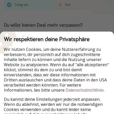
Telegram
Rss
Du willst keinen Deal mehr verpassen?
Dann lade unsere App herunter.
Wir respektieren deine Privatsphäre
Wir nutzen Cookies, um deine Nutzererfahrung zu
verbessern, dir persönlich auf dich zugeschnittene
Urlaubspiraten ist Teil der HolidayPirates Group
Inhalte liefern zu können und die Nutzung unserer
Website zu analysieren. Wenn du auf "alle akzeptieren"
Unsere Märkte
klickst, stimmst du dem zu und bist damit
einverstanden, dass wir diese informationen mit
PiratinViaggio
HolidayPirates
Dritten austauschen und dass deine Daten in den USA
VakantiePiraten
WakacyjniPiraci
verarbeitet werden könnten. Für weitere
VoyagesPirates
Ferienpiraten
Informationen, lies bitte unsere
.
Datenschutzrichtlinie
Urlaubspiraten
ViajerosPiratas
TravelPirates
Du kannst deine Einstellungen jederzeit anpassen.
Wenn du ablehnst, werden wir nur die notwendigen
Unsere Gruppe
Cookies verwenden und du kannt leider keine
HolidayPirates Group