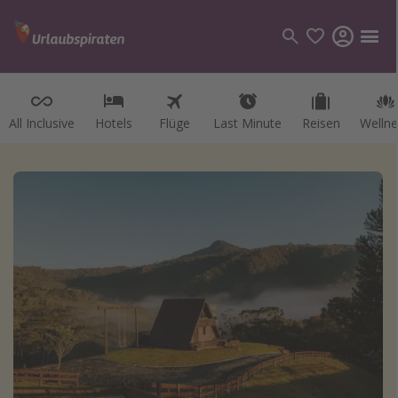
All Inclusive
Hotels
Flüge
Last Minute
Reisen
Wellne
Kategorien
Flüge
Hotel
Reisen
Kreuzfahrten
Reiseziele
Alle Reiseziele
Österreich
Italien