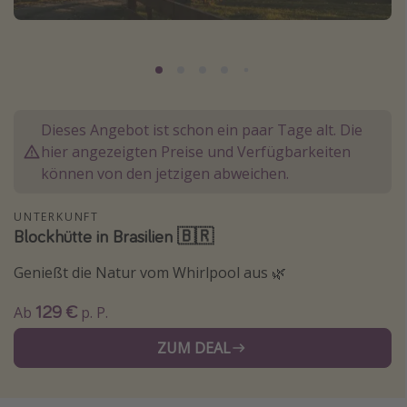
Lombardei
Korsika
Gambia
Dieses Angebot ist schon ein paar Tage alt. Die
Reisethemen
hier angezeigten Preise und Verfügbarkeiten
Alle Reisethemen
können von den jetzigen abweichen.
Städtereisen
UNTERKUNFT
Strandurlaub
Blockhütte in Brasilien 🇧🇷
Wellnessurlaub
Genießt die Natur vom Whirlpool aus 🌿
Abenteuerurlaub
129 €
Ab
p. P.
Kurzurlaub
Skiurlaub
ZUM DEAL
Weitere Themen