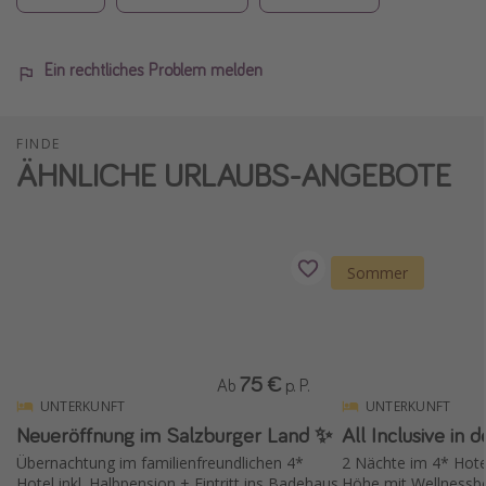
Ein rechtliches Problem melden
FINDE
ÄHNLICHE URLAUBS-ANGEBOTE
Sommer
75 €
Ab
p. P.
UNTERKUNFT
UNTERKUNFT
Neueröffnung im Salzburger Land ✨
All Inclusive in
Übernachtung im familienfreundlichen 4*
2 Nächte im 4* Hote
Hotel inkl. Halbpension + Eintritt ins Badehaus
Höhe mit Wellnessbe