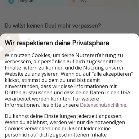
Telegram
Rss
Du willst keinen Deal mehr verpassen?
Dann lade unsere App herunter.
Wir respektieren deine Privatsphäre
Wir nutzen Cookies, um deine Nutzererfahrung zu
verbessern, dir persönlich auf dich zugeschnittene
Urlaubspiraten ist Teil der HolidayPirates Group
Inhalte liefern zu können und die Nutzung unserer
Website zu analysieren. Wenn du auf "alle akzeptieren"
Unsere Märkte
klickst, stimmst du dem zu und bist damit
einverstanden, dass wir diese informationen mit
PiratinViaggio
HolidayPirates
Dritten austauschen und dass deine Daten in den USA
VakantiePiraten
WakacyjniPiraci
verarbeitet werden könnten. Für weitere
VoyagesPirates
Ferienpiraten
Informationen, lies bitte unsere
.
Datenschutzrichtlinie
Urlaubspiraten
ViajerosPiratas
TravelPirates
Du kannst deine Einstellungen jederzeit anpassen.
Wenn du ablehnst, werden wir nur die notwendigen
Unsere Gruppe
Cookies verwenden und du kannt leider keine
HolidayPirates Group
persönlich auf dich zugeschnittenen Inhalte