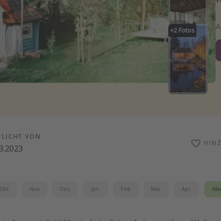
+
2
Fotos
TLICHT VON
HIN
3.2023
Okt
Nov
Dez
Jan
Feb
Mär
Apr
Ma