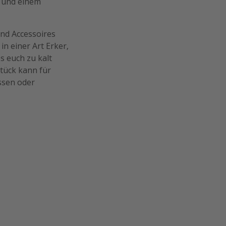
e und einem
und Accessoires
n einer Art Erker,
s euch zu kalt
tück kann für
ssen oder