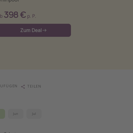
398 €
Ab
p. P.
Zum Deal
ZUFÜGEN
TEILEN
i
Jun
Jul