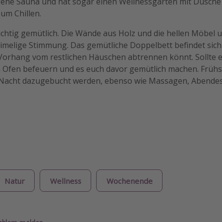
igene Sauna und hat sogar einen Wellnessgarten mit Dusch
um Chillen.
richtig gemütlich. Die Wände aus Holz und die hellen Möbel 
imelige Stimmung. Das gemütliche Doppelbett befindet sich i
Vorhang vom restlichen Häuschen abtrennen könnt. Sollte e
en Ofen befeuern und es euch davor gemütlich machen. Frühs
/Nacht dazugebucht werden, ebenso wie Massagen, Abende
Natur
Wellness
Wochenende