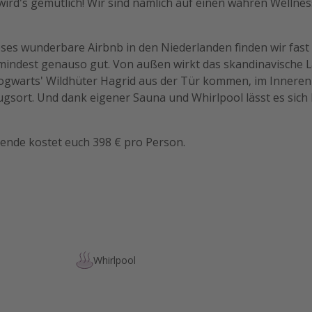
t wird's gemütlich! Wir sind nämlich auf einen wahren Wellne
ieses wunderbare Airbnb in den Niederlanden finden wir fast 
mindest genauso gut. Von außen wirkt das skandinavische L
Hogwarts' Wildhüter Hagrid aus der Tür kommen, im Inneren
gsort. Und dank eigener Sauna und Whirlpool lässt es sich 
nde kostet euch 398 € pro Person.
Whirlpool