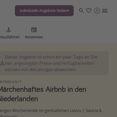
Individuelle Angebote finden
Individuelle Angebote finden
reuzfahrten
reuzfahrten
Reisenews
Reisenews
Dieses Angebot ist schon ein paar Tage alt. Die
hier angezeigten Preise und Verfügbarkeiten
können von den jetzigen abweichen.
NTERKUNFT
Märchenhaftes Airbnb in den
Niederlanden
anges Wochenende im gemütlichen Lavvu | Sauna &
hirlpool