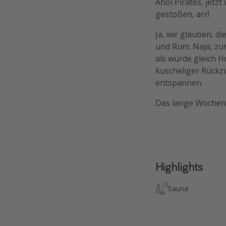
Ahoi Pirates, jetz
gestoßen, arr!
Ja, wir glauben, d
und Rum. Naja, zu
als würde gleich 
kuscheliger Rückzu
entspannen.
Das lange Wochene
Highlights
Sauna