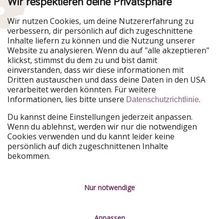
Wir respektieren deine Privatsphäre
Wir nutzen Cookies, um deine Nutzererfahrung zu
verbessern, dir persönlich auf dich zugeschnittene
Urlaubspiraten ist Teil der HolidayPirates Group
Inhalte liefern zu können und die Nutzung unserer
Website zu analysieren. Wenn du auf "alle akzeptieren"
Unsere Märkte
klickst, stimmst du dem zu und bist damit
einverstanden, dass wir diese informationen mit
PiratinViaggio
HolidayPirates
Dritten austauschen und dass deine Daten in den USA
VakantiePiraten
WakacyjniPiraci
verarbeitet werden könnten. Für weitere
VoyagesPirates
Ferienpiraten
Informationen, lies bitte unsere
.
Datenschutzrichtlinie
Urlaubspiraten
ViajerosPiratas
TravelPirates
Du kannst deine Einstellungen jederzeit anpassen.
Wenn du ablehnst, werden wir nur die notwendigen
Unsere Gruppe
Cookies verwenden und du kannt leider keine
HolidayPirates Group
persönlich auf dich zugeschnittenen Inhalte
bekommen.
Lerne uns kennen
Rechtliches
Karriere
Datenschutz
Nur notwendige
Presse
Impressum
Anpassen