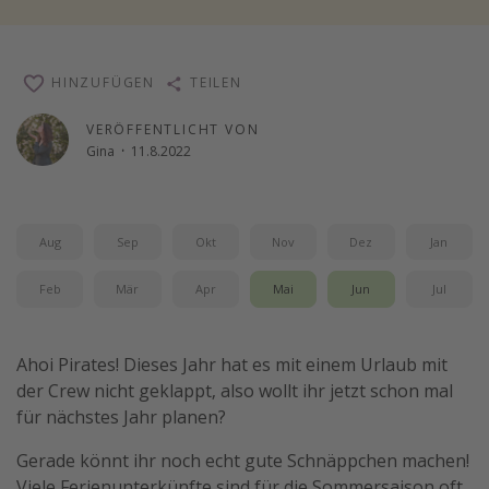
Reise Journal
Schönste Naturwunder der Welt
HINZUFÜGEN
TEILEN
Digital Nomad Tipps
VERÖFFENTLICHT VON
Beste Reiseziele 20225
Gina
·
11.8.2022
Aug
Sep
Okt
Nov
Dez
Jan
Feb
Mär
Apr
Mai
Jun
Jul
Ahoi Pirates! Dieses Jahr hat es mit einem Urlaub mit
der Crew nicht geklappt, also wollt ihr jetzt schon mal
für nächstes Jahr planen?
Gerade könnt ihr noch echt gute Schnäppchen machen!
Viele Ferienunterkünfte sind für die Sommersaison oft