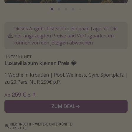
Lombardei
Korsika
Gambia
Dieses Angebot ist schon ein paar Tage alt. Die
hier angezeigten Preise und Verfügbarkeiten
können von den jetzigen abweichen.
Reisethemen
Alle Reisethemen
UNTERKUNFT
Luxusvilla zum kleinen Preis 💎
Städtereisen
Strandurlaub
1 Woche in Kroatien | Pool, Wellness, Gym, Sportplatz |
zu 20 Pers. NUR 259€ p.P.
Wellnessurlaub
Abenteuerurlaub
259 €
Ab
p. P.
Kurzurlaub
ZUM DEAL
Skiurlaub
HIER FINDET IHR WEITERE UNTERKÜNFTE!
Weitere Themen
ZUR SUCHE