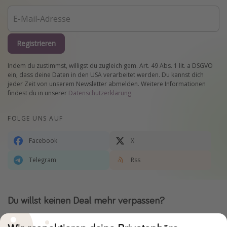
Registrieren
Indem du zustimmst, willigst du zugleich gem. Art. 49 Abs. 1 lit. a DSGVO
ein, dass deine Daten in den USA verarbeitet werden. Du kannst dich
jeder Zeit von unserem Newsletter abmelden. Weitere Informationen
findest du in unserer
Datenschutzerklärung
.
FOLGE UNS AUF
Facebook
X
Telegram
Rss
Du willst keinen Deal mehr verpassen?
Dann lade unsere App herunter.