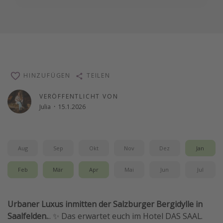
HINZUFÜGEN
TEILEN
VERÖFFENTLICHT VON
Julia
·
15.1.2026
Aug
Sep
Okt
Nov
Dez
Jan
Feb
Mär
Apr
Mai
Jun
Jul
Urbaner Luxus inmitten der Salzburger Bergidylle in
Saalfelden.
.. ✨ Das erwartet euch im Hotel DAS SAAL.