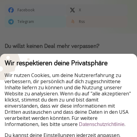
Facebook
X
Telegram
Rss
Du willst keinen Deal mehr verpassen?
Dann lade unsere App herunter.
Wir respektieren deine Privatsphäre
Wir nutzen Cookies, um deine Nutzererfahrung zu
verbessern, dir persönlich auf dich zugeschnittene
Urlaubspiraten ist Teil der HolidayPirates Group
Inhalte liefern zu können und die Nutzung unserer
Website zu analysieren. Wenn du auf "alle akzeptieren"
Unsere Märkte
klickst, stimmst du dem zu und bist damit
einverstanden, dass wir diese informationen mit
PiratinViaggio
HolidayPirates
Dritten austauschen und dass deine Daten in den USA
VakantiePiraten
WakacyjniPiraci
verarbeitet werden könnten. Für weitere
VoyagesPirates
Ferienpiraten
Informationen, lies bitte unsere
.
Datenschutzrichtlinie
Urlaubspiraten
ViajerosPiratas
TravelPirates
Du kannst deine Einstellungen jederzeit anpassen.