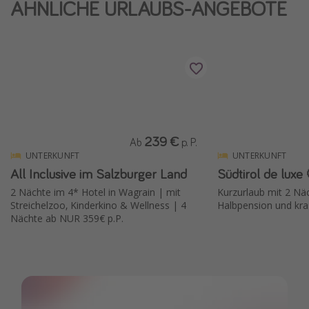
ÄHNLICHE URLAUBS-ANGEBOTE
Reise Journal
Schönste Naturwunder der Welt
Digital Nomad Tipps
Beste Reiseziele 20225
239 €
Ab
p. P.
UNTERKUNFT
UNTERKUNFT
All Inclusive im Salzburger Land
Südtirol de luxe
2 Nächte im 4* Hotel in Wagrain | mit
Kurzurlaub mit 2 Nä
Streichelzoo, Kinderkino & Wellness | 4
Halbpension und kr
Nächte ab NUR 359€ p.P.