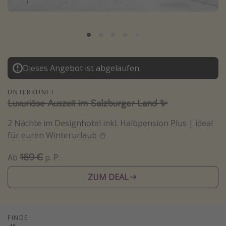
Lombardei
Korsika
Gambia
Dieses Angebot ist abgelaufen.
Reisethemen
UNTERKUNFT
Alle Reisethemen
Luxuriöse Auszeit im Salzburger Land ✨
Städtereisen
2 Nächte im Designhotel inkl. Halbpension Plus | ideal
Strandurlaub
für euren Winterurlaub ☃️
Wellnessurlaub
169 €
Ab
p. P.
Abenteuerurlaub
Kurzurlaub
ZUM DEAL
Skiurlaub
FINDE
Weitere Themen