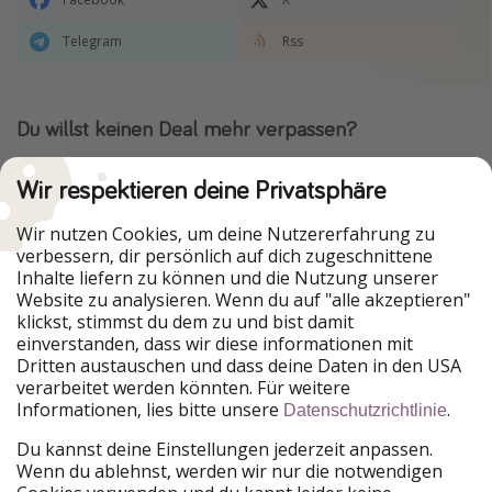
Telegram
Rss
Du willst keinen Deal mehr verpassen?
Dann lade unsere App herunter.
Wir respektieren deine Privatsphäre
Wir nutzen Cookies, um deine Nutzererfahrung zu
verbessern, dir persönlich auf dich zugeschnittene
Urlaubspiraten ist Teil der HolidayPirates Group
Inhalte liefern zu können und die Nutzung unserer
Website zu analysieren. Wenn du auf "alle akzeptieren"
Unsere Märkte
klickst, stimmst du dem zu und bist damit
einverstanden, dass wir diese informationen mit
PiratinViaggio
HolidayPirates
Dritten austauschen und dass deine Daten in den USA
VakantiePiraten
WakacyjniPiraci
verarbeitet werden könnten. Für weitere
VoyagesPirates
Ferienpiraten
Informationen, lies bitte unsere
.
Datenschutzrichtlinie
Urlaubspiraten
ViajerosPiratas
TravelPirates
Du kannst deine Einstellungen jederzeit anpassen.
Wenn du ablehnst, werden wir nur die notwendigen
Unsere Gruppe