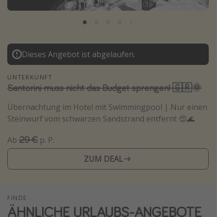
Lombardei
Korsika
Gambia
Dieses Angebot ist abgelaufen.
Reisethemen
UNTERKUNFT
Santorini muss nicht das Budget sprengen! 🇬🇷🌞
Alle Reisethemen
Städtereisen
Übernachtung im Hotel mit Swimmingpool | Nur einen
Steinwurf vom schwarzen Sandstrand entfernt 😍🌊
Strandurlaub
Wellnessurlaub
29 €
Ab
p. P.
Abenteuerurlaub
ZUM DEAL
Kurzurlaub
Skiurlaub
FINDE
ÄHNLICHE URLAUBS-ANGEBOTE
Weitere Themen