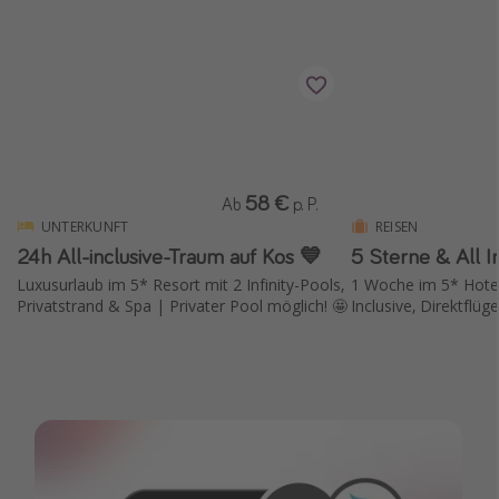
Reise Journal
Schönste Naturwunder der Welt
Digital Nomad Tipps
Beste Reiseziele 20225
58 €
Ab
p. P.
UNTERKUNFT
REISEN
24h All-inclusive-Traum auf Kos 💙
5 Sterne & All I
Luxusurlaub im 5* Resort mit 2 Infinity-Pools,
1 Woche im 5* Hotel 
Privatstrand & Spa | Privater Pool möglich! 🤩
Inclusive, Direktflüg