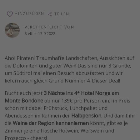
Reise Journal
HINZUFÜGEN
TEILEN
Schönste Naturwunder der Welt
VERÖFFENTLICHT VON
Digital Nomad Tipps
Steffi
·
17.9.2022
Beste Reiseziele 20225
Ahoi Piraten! Traumhafte Landschaften, Aussichten auf
die Dolomiten und guter Wein! Das sind nur 3 Gründe,
um Südtirol mal einen Besuch abzustatten und wir
liefern auch gleich Grund Nummer 4: Dieser Deal!
Bucht euch jetzt
3 Nächte ins 4* Hotel Norge am
Monte Bondone
ab nur 139€ pro Person ein. Im Preis
schon mit dabei: Frühstück, Lunchpaket und
Abendessen im Rahmen der
Halbpension
. Und damit ihr
die
Weine der Region kennenlernen
könnt, gibt es je
Zimmer je eine Flasche Rotwein, Weißwein und
Prosecco - cheers!