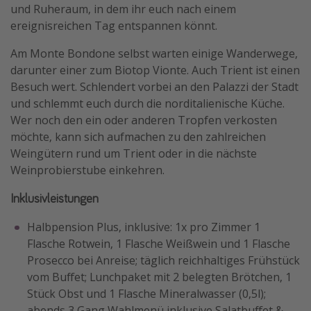
und Ruheraum, in dem ihr euch nach einem
ereignisreichen Tag entspannen könnt.
Am Monte Bondone selbst warten einige Wanderwege,
darunter einer zum Biotop Vionte. Auch Trient ist einen
Besuch wert. Schlendert vorbei an den Palazzi der Stadt
und schlemmt euch durch die norditalienische Küche.
Wer noch den ein oder anderen Tropfen verkosten
möchte, kann sich aufmachen zu den zahlreichen
Weingütern rund um Trient oder in die nächste
Weinprobierstube einkehren.
Inklusivleistungen
Halbpension Plus, inklusive: 1x pro Zimmer 1
Flasche Rotwein, 1 Flasche Weißwein und 1 Flasche
Prosecco bei Anreise; täglich reichhaltiges Frühstück
vom Buffet; Lunchpaket mit 2 belegten Brötchen, 1
Stück Obst und 1 Flasche Mineralwasser (0,5l);
abends 3 Gang Wahlmenü inklusive Salatbuffet &