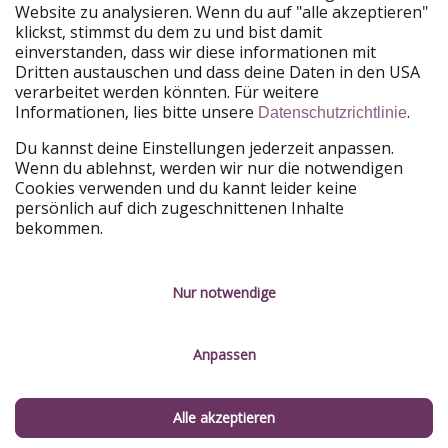
Website zu analysieren. Wenn du auf "alle akzeptieren"
Unsere Märkte
klickst, stimmst du dem zu und bist damit
einverstanden, dass wir diese informationen mit
PiratinViaggio
HolidayPirates
Dritten austauschen und dass deine Daten in den USA
VakantiePiraten
WakacyjniPiraci
verarbeitet werden könnten. Für weitere
VoyagesPirates
Ferienpiraten
Informationen, lies bitte unsere
.
Datenschutzrichtlinie
Urlaubspiraten
ViajerosPiratas
TravelPirates
Du kannst deine Einstellungen jederzeit anpassen.
Wenn du ablehnst, werden wir nur die notwendigen
Unsere Gruppe
Cookies verwenden und du kannt leider keine
HolidayPirates Group
persönlich auf dich zugeschnittenen Inhalte
bekommen.
Lerne uns kennen
Rechtliches
Karriere
Datenschutz
Nur notwendige
Presse
Impressum
Anpassen
Partner
Service-Kontrolle
Nachhaltigkeit
Alle akzeptieren