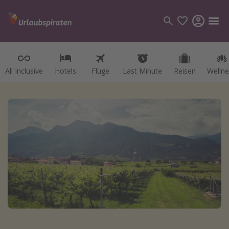
All Inclusive
Hotels
Flüge
Last Minute
Reisen
Wellne
Kategorien
Flüge
Hotel
Reisen
Kreuzfahrten
Reiseziele
Alle Reiseziele
Österreich
Italien