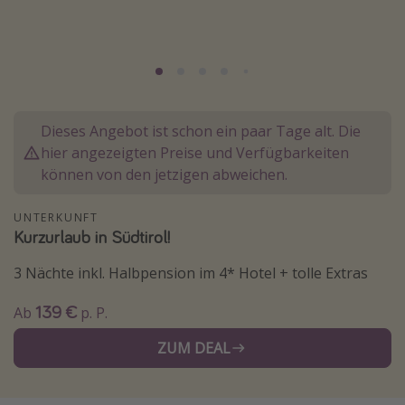
Lombardei
Korsika
Gambia
Dieses Angebot ist schon ein paar Tage alt. Die
Reisethemen
hier angezeigten Preise und Verfügbarkeiten
Alle Reisethemen
können von den jetzigen abweichen.
Städtereisen
UNTERKUNFT
Strandurlaub
Kurzurlaub in Südtirol!
Wellnessurlaub
3 Nächte inkl. Halbpension im 4* Hotel + tolle Extras
Abenteuerurlaub
139 €
Ab
p. P.
Kurzurlaub
Skiurlaub
ZUM DEAL
Weitere Themen