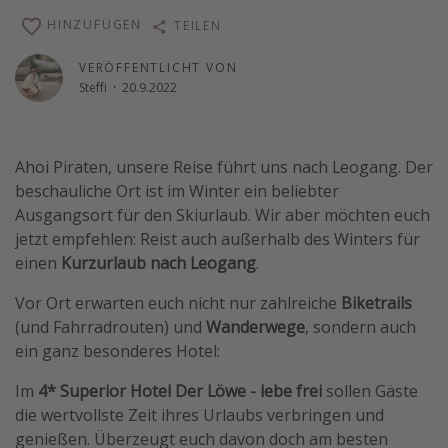
Reise Journal
HINZUFÜGEN
TEILEN
Schönste Naturwunder der Welt
VERÖFFENTLICHT VON
Steffi
·
20.9.2022
Digital Nomad Tipps
Beste Reiseziele 20225
Ahoi Piraten, unsere Reise führt uns nach Leogang. Der
beschauliche Ort ist im Winter ein beliebter
Ausgangsort für den Skiurlaub. Wir aber möchten euch
jetzt empfehlen: Reist auch außerhalb des Winters für
einen
Kurzurlaub nach Leogang
.
Vor Ort erwarten euch nicht nur zahlreiche
Biketrails
(und Fahrradrouten) und
Wanderwege
, sondern auch
ein ganz besonderes Hotel:
Im
4* Superior Hotel Der Löwe - lebe frei
sollen Gäste
die wertvollste Zeit ihres Urlaubs verbringen und
genießen. Überzeugt euch davon doch am besten