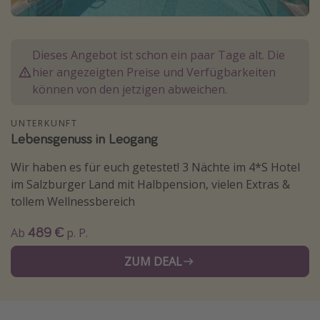
Lombardei
Korsika
Dieses Angebot ist schon ein paar Tage alt. Die
Gambia
hier angezeigten Preise und Verfügbarkeiten
können von den jetzigen abweichen.
Reisethemen
UNTERKUNFT
Alle Reisethemen
Lebensgenuss in Leogang
Städtereisen
Wir haben es für euch getestet! 3 Nächte im 4*S Hotel
Strandurlaub
im Salzburger Land mit Halbpension, vielen Extras &
Wellnessurlaub
tollem Wellnessbereich
Abenteuerurlaub
489 €
Ab
p. P.
Kurzurlaub
ZUM DEAL
Skiurlaub
Weitere Themen