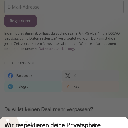
Registrieren
Indem du zustimmst, willigst du zugleich gem. Art. 49 Abs. 1 lit. a DSGVO
ein, dass deine Daten in den USA verarbeitet werden. Du kannst dich
jeder Zeit von unserem Newsletter abmelden. Weitere Informationen
findest du in unserer
Datenschutzerklärung
.
FOLGE UNS AUF
Facebook
X
Telegram
Rss
Du willst keinen Deal mehr verpassen?
Dann lade unsere App herunter.
Wir respektieren deine Privatsphäre