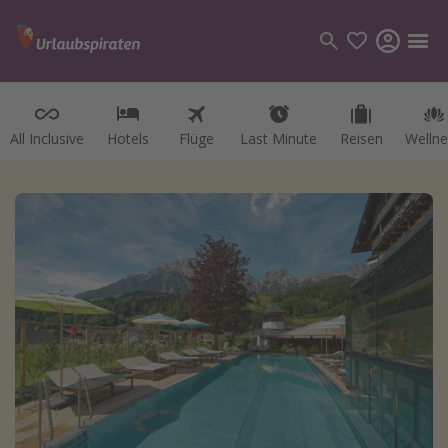
All Inclusive
Hotels
Flüge
Last Minute
Reisen
Wellne
Kategorien
Flüge
Hotel
Reisen
Kreuzfahrten
Reiseziele
Alle Reiseziele
Österreich
Italien