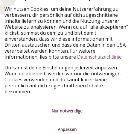
Wir nutzen Cookies, um deine Nutzererfahrung zu
verbessern, dir persönlich auf dich zugeschnittene
Urlaubspiraten ist Teil der HolidayPirates Group
Inhalte liefern zu können und die Nutzung unserer
Website zu analysieren. Wenn du auf "alle akzeptieren"
Unsere Märkte
klickst, stimmst du dem zu und bist damit
einverstanden, dass wir diese informationen mit
PiratinViaggio
HolidayPirates
Dritten austauschen und dass deine Daten in den USA
VakantiePiraten
WakacyjniPiraci
verarbeitet werden könnten. Für weitere
VoyagesPirates
Ferienpiraten
Informationen, lies bitte unsere
.
Datenschutzrichtlinie
Urlaubspiraten
ViajerosPiratas
TravelPirates
Du kannst deine Einstellungen jederzeit anpassen.
Wenn du ablehnst, werden wir nur die notwendigen
Unsere Gruppe
Cookies verwenden und du kannt leider keine
HolidayPirates Group
persönlich auf dich zugeschnittenen Inhalte
bekommen.
Lerne uns kennen
Rechtliches
Karriere
Datenschutz
Nur notwendige
Presse
Impressum
Anpassen
Partner
Service-Kontrolle