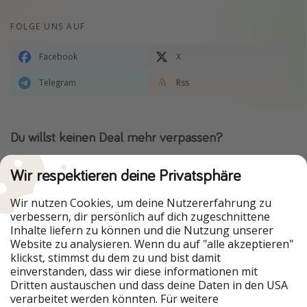
FOLGE UNS AUF
Facebook
X
Telegram
Rss
Du willst keinen Deal mehr verpassen?
Dann lade unsere App herunter.
Wir respektieren deine Privatsphäre
Wir nutzen Cookies, um deine Nutzererfahrung zu
verbessern, dir persönlich auf dich zugeschnittene
Urlaubspiraten ist Teil der HolidayPirates Group
Inhalte liefern zu können und die Nutzung unserer
Website zu analysieren. Wenn du auf "alle akzeptieren"
Unsere Märkte
klickst, stimmst du dem zu und bist damit
einverstanden, dass wir diese informationen mit
PiratinViaggio
HolidayPirates
Dritten austauschen und dass deine Daten in den USA
VakantiePiraten
WakacyjniPiraci
verarbeitet werden könnten. Für weitere
VoyagesPirates
Ferienpiraten