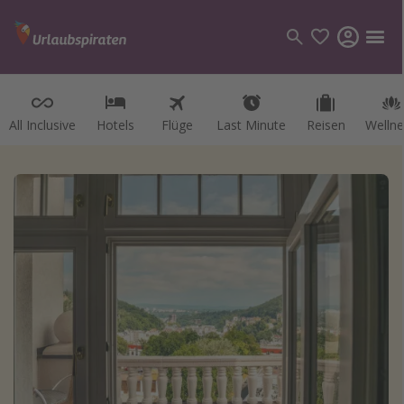
All Inclusive
Hotels
Flüge
Last Minute
Reisen
Wellne
Kategorien
Flüge
Hotel
Reisen
Kreuzfahrten
Reiseziele
Alle Reiseziele
Österreich
Italien