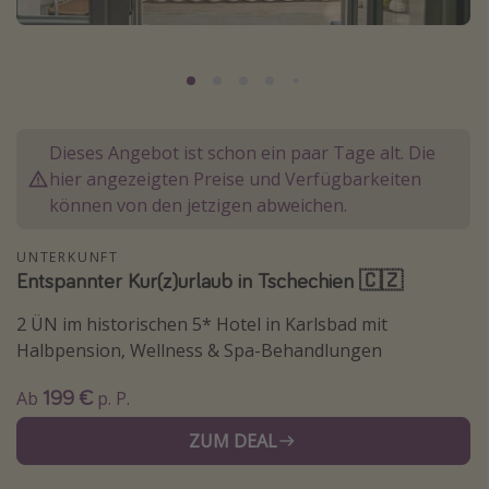
Lombardei
Korsika
Gambia
Dieses Angebot ist schon ein paar Tage alt. Die
Reisethemen
hier angezeigten Preise und Verfügbarkeiten
Alle Reisethemen
können von den jetzigen abweichen.
Städtereisen
UNTERKUNFT
Strandurlaub
Entspannter Kur(z)urlaub in Tschechien 🇨🇿
Wellnessurlaub
2 ÜN im historischen 5* Hotel in Karlsbad mit
Abenteuerurlaub
Halbpension, Wellness & Spa-Behandlungen
Kurzurlaub
199 €
Ab
p. P.
Skiurlaub
ZUM DEAL
Weitere Themen