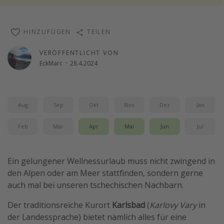
Reise Journal
Schönste Naturwunder der Welt
HINZUFÜGEN
TEILEN
Digital Nomad Tipps
VERÖFFENTLICHT VON
Beste Reiseziele 20225
EckMarc
·
28.4.2024
Aug
Sep
Okt
Nov
Dez
Jan
Feb
Mär
Apr
Mai
Jun
Jul
Ein gelungener Wellnessurlaub muss nicht zwingend in
den Alpen oder am Meer stattfinden, sondern gerne
auch mal bei unseren tschechischen Nachbarn.
Der traditionsreiche Kurort
Karlsbad
(
Karlovy Vary
in
der Landessprache) bietet nämlich alles für eine