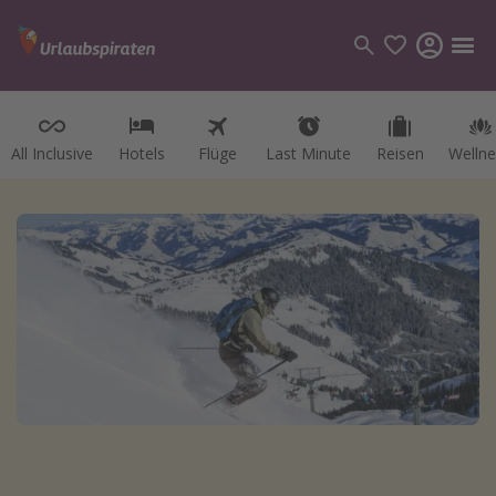
All Inclusive
Hotels
Flüge
Last Minute
Reisen
Wellne
Kategorien
Flüge
Hotel
Reisen
Kreuzfahrten
Reiseziele
Alle Reiseziele
Österreich
Italien