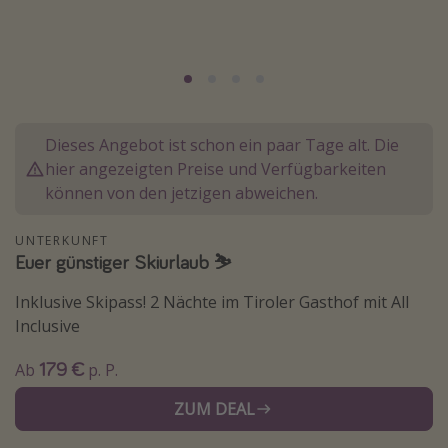
Lombardei
Korsika
Gambia
Dieses Angebot ist schon ein paar Tage alt. Die
Reisethemen
hier angezeigten Preise und Verfügbarkeiten
Alle Reisethemen
können von den jetzigen abweichen.
Städtereisen
UNTERKUNFT
Strandurlaub
Euer günstiger Skiurlaub ⛷
Wellnessurlaub
Inklusive Skipass! 2 Nächte im Tiroler Gasthof mit All
Abenteuerurlaub
Inclusive
Kurzurlaub
179 €
Ab
p. P.
Skiurlaub
ZUM DEAL
Weitere Themen