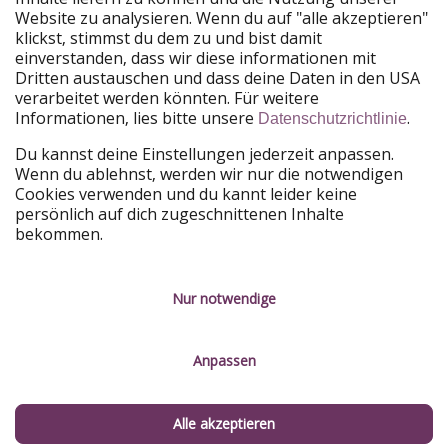
Website zu analysieren. Wenn du auf "alle akzeptieren"
Unsere Märkte
klickst, stimmst du dem zu und bist damit
einverstanden, dass wir diese informationen mit
PiratinViaggio
HolidayPirates
Dritten austauschen und dass deine Daten in den USA
VakantiePiraten
WakacyjniPiraci
verarbeitet werden könnten. Für weitere
VoyagesPirates
Ferienpiraten
Informationen, lies bitte unsere
.
Datenschutzrichtlinie
Urlaubspiraten
ViajerosPiratas
TravelPirates
Du kannst deine Einstellungen jederzeit anpassen.
Wenn du ablehnst, werden wir nur die notwendigen
Unsere Gruppe
Cookies verwenden und du kannt leider keine
HolidayPirates Group
persönlich auf dich zugeschnittenen Inhalte
bekommen.
Lerne uns kennen
Rechtliches
Karriere
Datenschutz
Nur notwendige
Presse
Impressum
Anpassen
Partner
Service-Kontrolle
Nachhaltigkeit
Alle akzeptieren