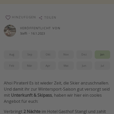
Reise Journal
Schönste Naturwunder der Welt
HINZUFÜGEN
TEILEN
Digital Nomad Tipps
VERÖFFENTLICHT VON
Beste Reiseziele 20225
Steffi
·
16.1.2023
Aug
Sep
Okt
Nov
Dez
Jan
Feb
Mär
Apr
Mai
Jun
Jul
Ahoi Piraten! Es ist wieder Zeit, die Skier anzuschnallen.
Und damit ihr zur Wintersport-Saison gut versorgt seid
mit
Unterkunft & Skipass
, haben wir hier ein cooles
Angebot für euch:
Verbringt
2 Nächte
im Hotel Gasthof Stangl und zahlt