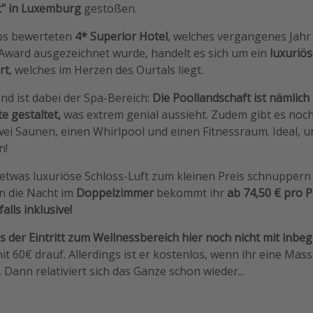
t" in Luxemburg
gestoßen.
os bewerteten
4* Superior Hotel
, welches vergangenes Jahr
 Award ausgezeichnet wurde, handelt es sich um ein
luxuriös
rt
, welches im Herzen des Ourtals liegt.
nd ist dabei der Spa-Bereich:
Die Poollandschaft ist nämlich
e gestaltet,
was extrem genial aussieht. Zudem gibt es noc
i Saunen, einen Whirlpool und einen Fitnessraum. Ideal, 
n!
etwas luxuriöse Schloss-Luft zum kleinen Preis schnuppern wo
nn die Nacht im
Doppelzimmer
bekommt ihr
ab 74,50 € pro 
alls inklusive!
s der Eintritt zum Wellnessbereich hier noch nicht mit inbegri
it 60€ drauf. Allerdings ist er kostenlos, wenn ihr eine Mas
Dann relativiert sich das Ganze schon wieder...