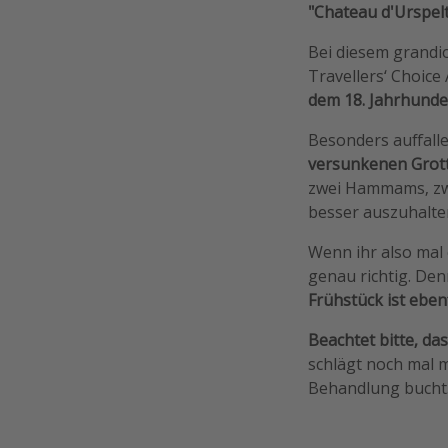
"Chateau d'Urspel
Bei diesem grandi
Travellers‘ Choice
dem 18. Jahrhunde
Besonders auffalle
versunkenen Grott
zwei Hammams, zwe
besser auszuhalte
Wenn ihr also mal 
genau richtig. De
Frühstück ist ebenf
Beachtet bitte, das
schlägt noch mal m
Behandlung bucht. 