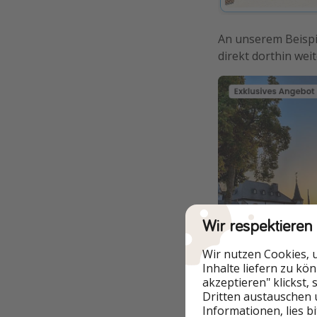
An unserem Beispie
direkt dorthin weit
Wir respektieren
Wir nutzen Cookies, 
Inhalte liefern zu kö
149€ = 74,50€ pro
akzeptieren" klickst,
Dritten austauschen 
Informationen, lies b
ZUM D