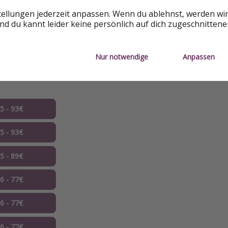
tellungen jederzeit anpassen. Wenn du ablehnst, werden wi
d du kannt leider keine persönlich auf dich zugeschnitten
Nur notwendige
Anpassen
nen
05 - 93€
05 - 93€
05 - 89€
06 - 77€
06 - 77€
06 - 77€