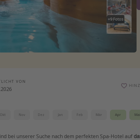
+
9
Fotos
TLICHT VON
HIN
.2026
Okt
Nov
Dez
Jan
Feb
Mär
Apr
Ma
 sind bei unserer Suche nach dem perfekten Spa-Hotel auf
da