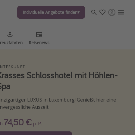
Individuelle Angebote finden
Individuelle Angebote finden
reuzfahrten
reuzfahrten
Reisenews
Reisenews
NTERKUNFT
Krasses Schlosshotel mit Höhlen-
Spa
inzigartiger LUXUS in Luxemburg! Genießt hier eine
nvergessliche Auszeit
74,50 €
Ab
p. P.