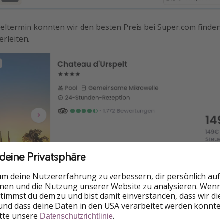
ltermin konnten wir den besten Preis bei Super.com finden.
erleiten.
 deine Privatsphäre
um deine Nutzererfahrung zu verbessern, dir persönlich auf
nnen und die Nutzung unserer Website zu analysieren. Wenn 
 Person & Nacht
 stimmst du dem zu und bist damit einverstanden, dass wir d
und dass deine Daten in den USA verarbeitet werden könnte
itte unsere
.
Datenschutzrichtlinie
EAL